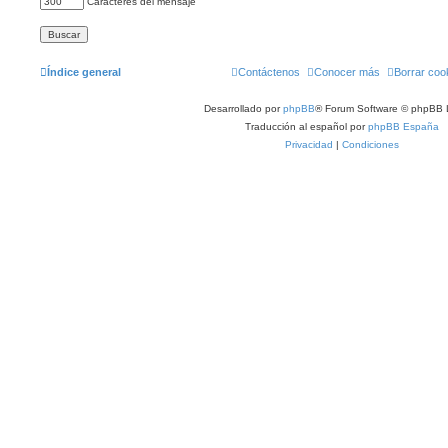
Caracteres del mensaje
Índice general
Contáctenos
Conocer más
Borrar coo
Desarrollado por
phpBB
® Forum Software © phpBB 
Traducción al español por
phpBB España
Privacidad
|
Condiciones