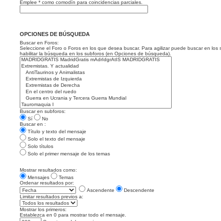
Emplee * como comodín para coincidencias parciales.
OPCIONES DE BÚSQUEDA
Buscar en Foros:
Seleccione el Foro o Foros en los que desea buscar. Para agilizar puede buscar en los 
habilitar la búsqueda en los subforos (en Opciones de búsqueda).
Buscar en subforos:
Sí
No
Buscar en :
Título y texto del mensaje
Solo el texto del mensaje
Solo títulos
Solo el primer mensaje de los temas
Mostrar resultados como:
Mensajes
Temas
Ordenar resultados por:
Ascendente
Descendente
Limitar resultados previos a:
Mostrar los primeros:
Establezca en 0 para mostrar todo el mensaje.