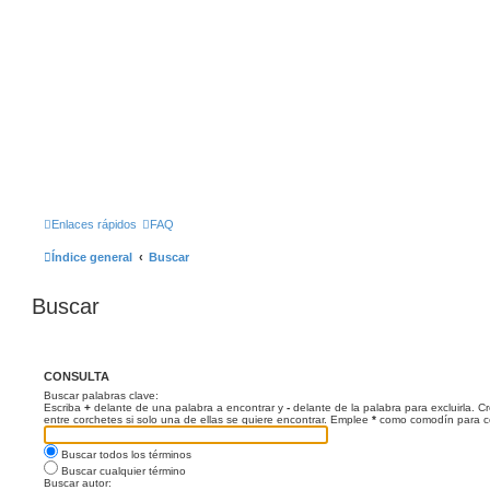
Enlaces rápidos
FAQ
Índice general
Buscar
Buscar
CONSULTA
Buscar palabras clave:
Escriba
+
delante de una palabra a encontrar y
-
delante de la palabra para excluirla. 
entre corchetes si solo una de ellas se quiere encontrar. Emplee
*
como comodín para coi
Buscar todos los términos
Buscar cualquier término
Buscar autor: