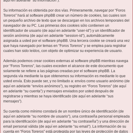
aquí en adelante “su información”).
Su información es obtenida por dos vías. Primeramente, navegar por “Foros
Toreros” hará al software phpBB crear un número de cookies, las cuales son
un pequeño archivo de texto que se descargan en los archivos temporales del
navegador de su PC. Las primeras dos cookies sólo contienen un
identificador de usuario (de aquí en adelante “user-id”) y un identificador de
sesión anónima (de aquí en adelante “session-id”), automáticamente
asignada a usted por el software phpBB. Una tercera cookie se creará una vez
que haya navegado por temas en “Foros Toreros” y se emplea para registrar
cuales han sido leídos, con objeto de optimizar su experiencia de usuario.
Además podemos crear cookies externas al software phpBB mientras navega
por “Foros Toreros”, las cuales exceden el alcance de este documento que
solamente se refiere a las páginas creadas por el software phpBB. La
segunda vía mediante la que obtenemos su información es mediante lo que
usted envía. Esto puede ser, y no limitado a: envíos como usuario anónimo (de
aquí en adelante “envíos anónimos”), su registro en “Foros Toreros” (de aquí
en adelante “su cuenta”) y mensajes enviados por usted después de
registrarse y mientras se haya identificado (de aquí en adelante “sus
mensajes”).
Su cuenta como mínimo constará de un nombre único de identificación (de
aquí en adelante “su nombre de usuario”), una contraseña personal empleada
para la identificación (de aquí en adelante “su contraseña”) y una dirección de
email personal válida (de aquí en adelante “su email”). La información de su
cuenta en “Foros Toreros” está protegida por las leyes de protección de datos