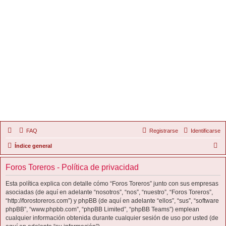
FAQ
Registrarse
Identificarse
B
Índice general
u
Foros Toreros - Política de privacidad
s
c
Esta política explica con detalle cómo “Foros Toreros” junto con sus empresas
asociadas (de aquí en adelante “nosotros”, “nos”, “nuestro”, “Foros Toreros”,
a
“http://forostoreros.com”) y phpBB (de aquí en adelante “ellos”, “sus”, “software
r
phpBB”, “www.phpbb.com”, “phpBB Limited”, “phpBB Teams”) emplean
cualquier información obtenida durante cualquier sesión de uso por usted (de