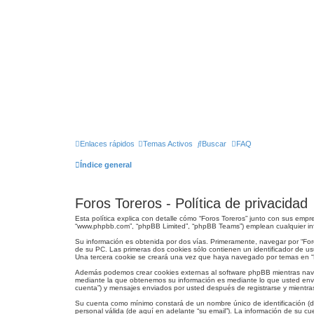
Enlaces rápidos
Temas Activos
Buscar
FAQ
Índice general
Foros Toreros - Política de privacidad
Esta política explica con detalle cómo “Foros Toreros” junto con sus empre
“www.phpbb.com”, “phpBB Limited”, “phpBB Teams”) emplean cualquier info
Su información es obtenida por dos vías. Primeramente, navegar por “Fo
de su PC. Las primeras dos cookies sólo contienen un identificador de us
Una tercera cookie se creará una vez que haya navegado por temas en “For
Además podemos crear cookies externas al software phpBB mientras naveg
mediante la que obtenemos su información es mediante lo que usted envía
cuenta”) y mensajes enviados por usted después de registrarse y mientras
Su cuenta como mínimo constará de un nombre único de identificación (de
personal válida (de aquí en adelante “su email”). La información de su cu