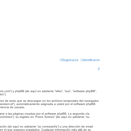
Registrarse
Identificarse
B
u
s
c
eros.com”) y phpBB (de aquí en adelante “ellos”, “sus”, “software phpBB”,
ón”).
a
hivo de texto que se descargan en los archivos temporales del navegador
r
 “session-id”), automáticamente asignada a usted por el software phpBB.
riencia de usuario.
ere a las páginas creadas por el software phpBB. La segunda vía
ónimos”), su registro en “Foros Toreros” (de aquí en adelante “su
ción (de aquí en adelante “su contraseña”) y una dirección de email
s en el que estamos instalados. Cualquier información más allá de su