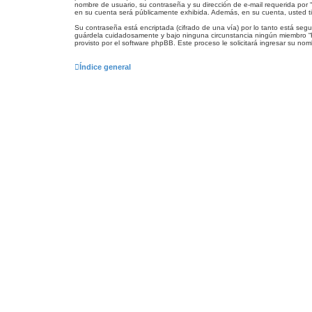
nombre de usuario, su contraseña y su dirección de e-mail requerida por “F
en su cuenta será públicamente exhibida. Además, en su cuenta, usted ti
Su contraseña está encriptada (cifrado de una vía) por lo tanto está se
guárdela cuidadosamente y bajo ninguna circunstancia ningún miembro “For
provisto por el software phpBB. Este proceso le solicitará ingresar su n
Índice general