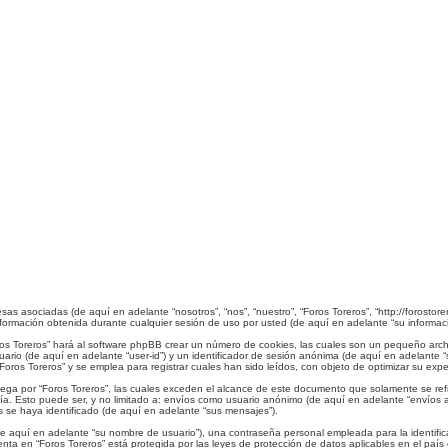
sas asociadas (de aquí en adelante “nosotros”, “nos”, “nuestro”, “Foros Toreros”, “http://forostor
rmación obtenida durante cualquier sesión de uso por usted (de aquí en adelante “su informaci
ros Toreros” hará al software phpBB crear un número de cookies, las cuales son un pequeño arc
uario (de aquí en adelante “user-id”) y un identificador de sesión anónima (de aquí en adelante
os Toreros” y se emplea para registrar cuales han sido leídos, con objeto de optimizar su expe
a por “Foros Toreros”, las cuales exceden el alcance de este documento que solamente se refi
. Esto puede ser, y no limitado a: envíos como usuario anónimo (de aquí en adelante “envíos an
 se haya identificado (de aquí en adelante “sus mensajes”).
 aquí en adelante “su nombre de usuario”), una contraseña personal empleada para la identifica
enta en “Foros Toreros” está protegida por las leyes de protección de datos aplicables en el paí