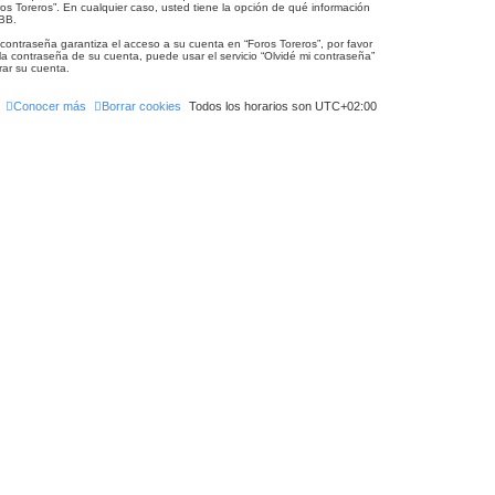
oros Toreros”. En cualquier caso, usted tiene la opción de qué información
pBB.
ontraseña garantiza el acceso a su cuenta en “Foros Toreros”, por favor
a contraseña de su cuenta, puede usar el servicio “Olvidé mi contraseña”
rar su cuenta.
Conocer más
Borrar cookies
Todos los horarios son
UTC+02:00