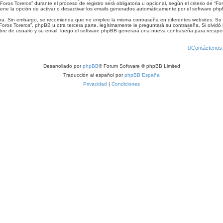
oros Toreros” durante el proceso de registro será obligatoria u opcional, según el criterio de “F
ene la opción de activar o desactivar los emails generados automáticamente por el software ph
gura. Sin embargo, se recomienda que no emplee la misma contraseña en diferentes websites. Su c
os Toreros”, phpBB u otra tercera parte, legítimamente le preguntará su contraseña. Si olvidó l
ombre de usuario y su email, luego el software phpBB generará una nueva contraseña para recupe
Contáctenos
Desarrollado por
phpBB
® Forum Software © phpBB Limited
Traducción al español por
phpBB España
Privacidad
|
Condiciones