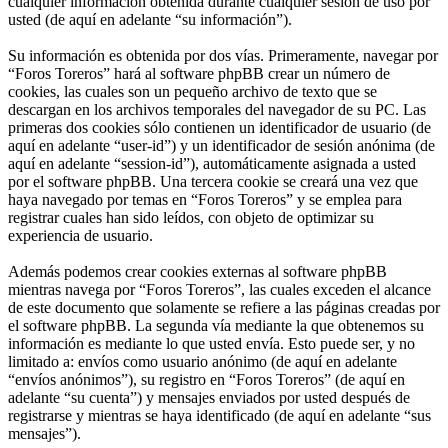
cualquier información obtenida durante cualquier sesión de uso por
usted (de aquí en adelante “su información”).
Su información es obtenida por dos vías. Primeramente, navegar por
“Foros Toreros” hará al software phpBB crear un número de
cookies, las cuales son un pequeño archivo de texto que se
descargan en los archivos temporales del navegador de su PC. Las
primeras dos cookies sólo contienen un identificador de usuario (de
aquí en adelante “user-id”) y un identificador de sesión anónima (de
aquí en adelante “session-id”), automáticamente asignada a usted
por el software phpBB. Una tercera cookie se creará una vez que
haya navegado por temas en “Foros Toreros” y se emplea para
registrar cuales han sido leídos, con objeto de optimizar su
experiencia de usuario.
Además podemos crear cookies externas al software phpBB
mientras navega por “Foros Toreros”, las cuales exceden el alcance
de este documento que solamente se refiere a las páginas creadas por
el software phpBB. La segunda vía mediante la que obtenemos su
información es mediante lo que usted envía. Esto puede ser, y no
limitado a: envíos como usuario anónimo (de aquí en adelante
“envíos anónimos”), su registro en “Foros Toreros” (de aquí en
adelante “su cuenta”) y mensajes enviados por usted después de
registrarse y mientras se haya identificado (de aquí en adelante “sus
mensajes”).