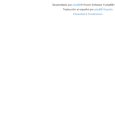
Desarrollado por
phpBB
® Forum Software © phpBB 
Traducción al español por
phpBB España
Privacidad
|
Condiciones