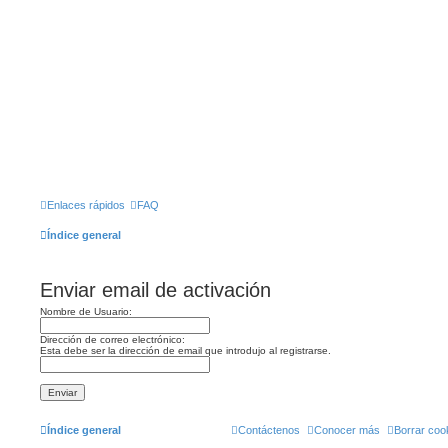
Enlaces rápidos
FAQ
Índice general
Enviar email de activación
Nombre de Usuario:
Dirección de correo electrónico:
Esta debe ser la dirección de email que introdujo al registrarse.
Índice general
Contáctenos
Conocer más
Borrar coo