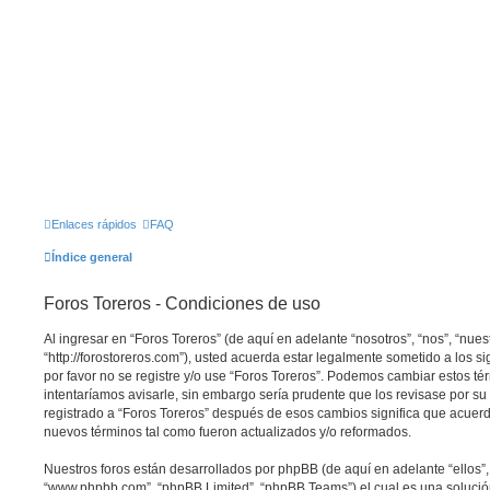
Enlaces rápidos
FAQ
Índice general
Foros Toreros - Condiciones de uso
Al ingresar en “Foros Toreros” (de aquí en adelante “nosotros”, “nos”, “nuest
“http://forostoreros.com”), usted acuerda estar legalmente sometido a los s
por favor no se registre y/o use “Foros Toreros”. Podemos cambiar estos t
intentaríamos avisarle, sin embargo sería prudente que los revisase por s
registrado a “Foros Toreros” después de esos cambios significa que acuer
nuevos términos tal como fueron actualizados y/o reformados.
Nuestros foros están desarrollados por phpBB (de aquí en adelante “ellos”,
“www.phpbb.com”, “phpBB Limited”, “phpBB Teams”) el cual es una solución 