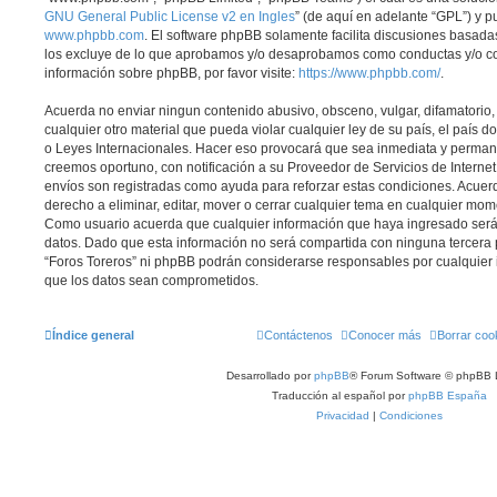
GNU General Public License v2 en Ingles
” (de aquí en adelante “GPL”) y 
www.phpbb.com
. El software phpBB solamente facilita discusiones basadas
los excluye de lo que aprobamos y/o desaprobamos como conductas y/o co
información sobre phpBB, por favor visite:
https://www.phpbb.com/
.
Acuerda no enviar ningun contenido abusivo, obsceno, vulgar, difamatorio
cualquier otro material que pueda violar cualquier ley de su país, el país d
o Leyes Internacionales. Hacer eso provocará que sea inmediata y perman
creemos oportuno, con notificación a su Proveedor de Servicios de Internet.
envíos son registradas como ayuda para reforzar estas condiciones. Acuerd
derecho a eliminar, editar, mover o cerrar cualquier tema en cualquier mo
Como usuario acuerda que cualquier información que haya ingresado se
datos. Dado que esta información no será compartida con ninguna tercera p
“Foros Toreros” ni phpBB podrán considerarse responsables por cualquier 
que los datos sean comprometidos.
Índice general
Contáctenos
Conocer más
Borrar coo
Desarrollado por
phpBB
® Forum Software © phpBB 
Traducción al español por
phpBB España
Privacidad
|
Condiciones