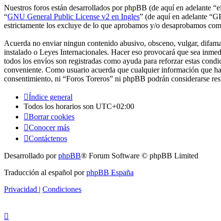
Nuestros foros están desarrollados por phpBB (de aquí en adelante 
“
GNU General Public License v2 en Ingles
” (de aquí en adelante “
estrictamente los excluye de lo que aprobamos y/o desaprobamos com
Acuerda no enviar ningun contenido abusivo, obsceno, vulgar, difamato
instalado o Leyes Internacionales. Hacer eso provocará que sea inmed
todos los envíos son registradas como ayuda para reforzar estas cond
conveniente. Como usuario acuerda que cualquier información que hay
consentimiento, ni “Foros Toreros” ni phpBB podrán considerarse res
Índice general
Todos los horarios son
UTC+02:00
Borrar cookies
Conocer más
Contáctenos
Desarrollado por
phpBB
® Forum Software © phpBB Limited
Traducción al español por
phpBB España
Privacidad
|
Condiciones