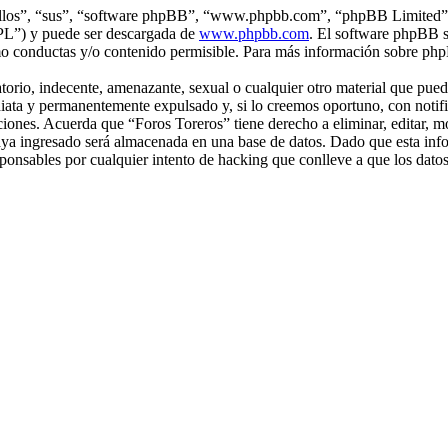
“ellos”, “sus”, “software phpBB”, “www.phpbb.com”, “phpBB Limited”, 
GPL”) y puede ser descargada de
www.phpbb.com
. El software phpBB s
o conductas y/o contenido permisible. Para más información sobre phpB
rio, indecente, amenazante, sexual o cualquier otro material que pueda 
iata y permanentemente expulsado y, si lo creemos oportuno, con notific
iciones. Acuerda que “Foros Toreros” tiene derecho a eliminar, editar,
a ingresado será almacenada en una base de datos. Dado que esta infor
ponsables por cualquier intento de hacking que conlleve a que los dat