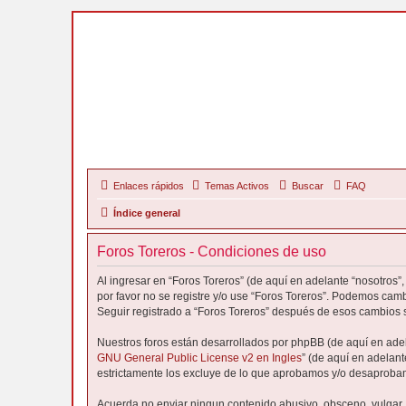
Enlaces rápidos
Temas Activos
Buscar
FAQ
Índice general
Foros Toreros - Condiciones de uso
Al ingresar en “Foros Toreros” (de aquí en adelante “nosotros”, 
por favor no se registre y/o use “Foros Toreros”. Podemos cam
Seguir registrado a “Foros Toreros” después de esos cambios 
Nuestros foros están desarrollados por phpBB (de aquí en adela
GNU General Public License v2 en Ingles
” (de aquí en adelan
estrictamente los excluye de lo que aprobamos y/o desaprobam
Acuerda no enviar ningun contenido abusivo, obsceno, vulgar, d