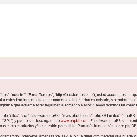
“nos”, “nuestro”, “Foros Toreros”, “http://forostoreros.com”), usted acuerda estar l
biar estos términos en cualquier momento e intentaríamos avisarle, sin embargo se
significa que acuerda estar legalmente sometido a esos nuevos términos tal como 
nte “ellos”, “sus”, “software phpBB”, “www.phpbb.com”, “phpBB Limited”, “phpBB Te
te “GPL”) y puede ser descargada de
www.phpbb.com
. El software phpBB solamente
os como conductas y/o contenido permisible. Para más información sobre phpBB, p
ifamatorio, indecente, amenazante, sexual o cualquier otro material que pueda vio