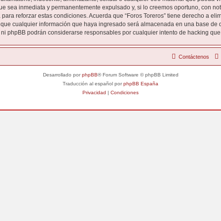
ue sea inmediata y permanentemente expulsado y, si lo creemos oportuno, con notif
para reforzar estas condiciones. Acuerda que “Foros Toreros” tiene derecho a elimi
ue cualquier información que haya ingresado será almacenada en una base de d
s” ni phpBB podrán considerarse responsables por cualquier intento de hacking qu
Contáctenos
Desarrollado por
phpBB
® Forum Software © phpBB Limited
Traducción al español por
phpBB España
Privacidad
|
Condiciones