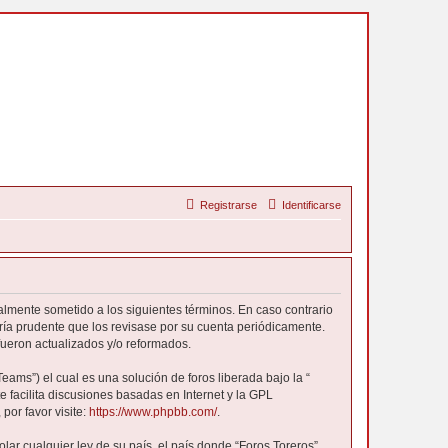
Registrarse
Identificarse
egalmente sometido a los siguientes términos. En caso contrario
ría prudente que los revisase por su cuenta periódicamente.
fueron actualizados y/o reformados.
ams”) el cual es una solución de foros liberada bajo la “
 facilita discusiones basadas en Internet y la GPL
or favor visite:
https://www.phpbb.com/
.
lar cualquier ley de su país, el país donde “Foros Toreros”