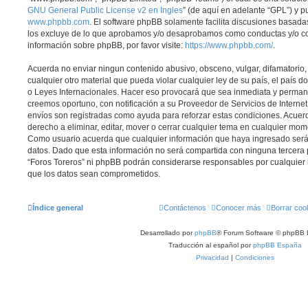
GNU General Public License v2 en Ingles
” (de aquí en adelante “GPL”) y 
www.phpbb.com
. El software phpBB solamente facilita discusiones basadas
los excluye de lo que aprobamos y/o desaprobamos como conductas y/o co
información sobre phpBB, por favor visite:
https://www.phpbb.com/
.
Acuerda no enviar ningun contenido abusivo, obsceno, vulgar, difamatorio
cualquier otro material que pueda violar cualquier ley de su país, el país d
o Leyes Internacionales. Hacer eso provocará que sea inmediata y perman
creemos oportuno, con notificación a su Proveedor de Servicios de Internet.
envíos son registradas como ayuda para reforzar estas condiciones. Acuerd
derecho a eliminar, editar, mover o cerrar cualquier tema en cualquier mo
Como usuario acuerda que cualquier información que haya ingresado se
datos. Dado que esta información no será compartida con ninguna tercera p
“Foros Toreros” ni phpBB podrán considerarse responsables por cualquier 
que los datos sean comprometidos.
Índice general
Contáctenos
Conocer más
Borrar coo
Desarrollado por
phpBB
® Forum Software © phpBB 
Traducción al español por
phpBB España
Privacidad
|
Condiciones