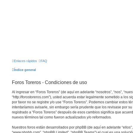
Enlaces rápidos
FAQ
Índice general
Foros Toreros - Condiciones de uso
Al ingresar en “Foros Toreros” (de aquí en adelante “nosotros”, “nos”, “nuest
“http://forostoreros.com”), usted acuerda estar legalmente sometido a los s
por favor no se registre y/o use “Foros Toreros”. Podemos cambiar estos t
intentaríamos avisarle, sin embargo sería prudente que los revisase por s
registrado a “Foros Toreros” después de esos cambios significa que acuer
nuevos términos tal como fueron actualizados y/o reformados.
Nuestros foros están desarrollados por phpBB (de aquí en adelante “ellos”,
“www.phpbb.com”, “phpBB Limited”, “phpBB Teams”) el cual es una solución 