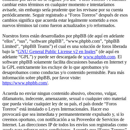
cambiar estos términos en cualquier momento e intentaríamos
avisarle, sin embargo sería prudente que los revisase por su cuenta
periódicamente. Seguir registrado a “Foros Toreros” después de esos
cambios significa que acuerda estar legalmente sometido a esos
nuevos términos tal como fueron actualizados y/o reformados.
Nuestros foros están desarrollados por phpBB (de aquí en adelante
“ellos”, “sus”, “software phpBB”, “www.phpbb.com”, “phpBB
Limited”, “phpBB Teams”) el cual es una solución de foros liberada
bajo la “
GNU General Public License v2 en Ingles
” (de aquí en
adelante “GPL”) y puede ser descargada de
www.phpbb.com
. El
software phpBB solamente facilita discusiones basadas en Internet y
la GPL estrictamente los excluye de lo que aprobamos y/o
desaprobamos como conductas y/o contenido permisible. Para más
información sobre phpBB, por favor visite:
https://www.phpbb.com/
.
Acuerda no enviar ningun contenido abusivo, obsceno, vulgar,
difamatorio, indecente, amenazante, sexual o cualquier otro material
que pueda violar cualquier ley de su país, el país donde “Foros
Toreros” está instalado o Leyes Internacionales. Hacer eso
provocará que sea inmediata y permanentemente expulsado y, si lo
creemos oportuno, con notificación a su Proveedor de Servicios de
Internet. Las direcciones IP de todos los envíos son registradas como
ayuda para reforzar estas condiciones. Acuerda que “Foros Toreros”