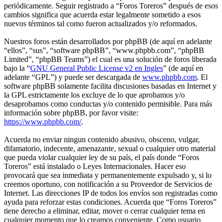
periódicamente. Seguir registrado a “Foros Toreros” después de esos
cambios significa que acuerda estar legalmente sometido a esos
nuevos términos tal como fueron actualizados y/o reformados.
Nuestros foros están desarrollados por phpBB (de aquí en adelante
“ellos”, “sus”, “software phpBB”, “www.phpbb.com”, “phpBB
Limited”, “phpBB Teams”) el cual es una solución de foros liberada
bajo la “
GNU General Public License v2 en Ingles
” (de aquí en
adelante “GPL”) y puede ser descargada de
www.phpbb.com
. El
software phpBB solamente facilita discusiones basadas en Internet y
la GPL estrictamente los excluye de lo que aprobamos y/o
desaprobamos como conductas y/o contenido permisible. Para más
información sobre phpBB, por favor visite:
https://www.phpbb.com/
.
Acuerda no enviar ningun contenido abusivo, obsceno, vulgar,
difamatorio, indecente, amenazante, sexual o cualquier otro material
que pueda violar cualquier ley de su país, el país donde “Foros
Toreros” está instalado o Leyes Internacionales. Hacer eso
provocará que sea inmediata y permanentemente expulsado y, si lo
creemos oportuno, con notificación a su Proveedor de Servicios de
Internet. Las direcciones IP de todos los envíos son registradas como
ayuda para reforzar estas condiciones. Acuerda que “Foros Toreros”
tiene derecho a eliminar, editar, mover o cerrar cualquier tema en
cualquier momento que lo creamos conveniente. Como usuario