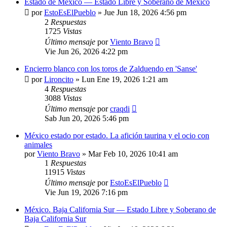
Estado de México — Estado Libre y Soberano de México
por
EstoEsElPueblo
»
Jue Jun 18, 2026 4:56 pm
2
Respuestas
1725
Vistas
Último mensaje
por
Viento Bravo
Vie Jun 26, 2026 4:22 pm
Encierro blanco con los toros de Zalduendo en 'Sanse'
por
Lironcito
»
Lun Ene 19, 2026 1:21 am
4
Respuestas
3088
Vistas
Último mensaje
por
craqdi
Sab Jun 20, 2026 5:46 pm
México estado por estado. La afición taurina y el ocio con
animales
por
Viento Bravo
»
Mar Feb 10, 2026 10:41 am
1
Respuestas
11915
Vistas
Último mensaje
por
EstoEsElPueblo
Vie Jun 19, 2026 7:16 pm
México. Baja California Sur — Estado Libre y Soberano de
Baja California Sur