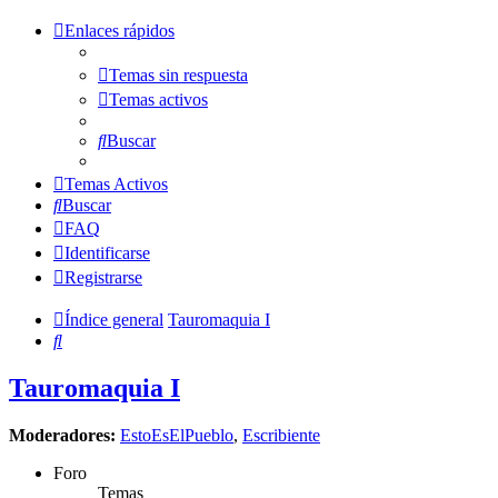
Enlaces rápidos
Temas sin respuesta
Temas activos
Buscar
Temas Activos
Buscar
FAQ
Identificarse
Registrarse
Índice general
Tauromaquia I
Buscar
Tauromaquia I
Moderadores:
EstoEsElPueblo
,
Escribiente
Foro
Temas