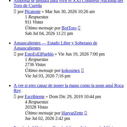
Amposta se prepara para vivir el XXI Congreso Nacional del
Toro de Cuerda
por
Picatoste
»
Mar Jun 30, 2026 10:26 am
1
Respuestas
911
Vistas
Último mensaje
por
BotToro
Sab Jul 04, 2026 11:21 pm
Aguascalientes — Estado Libre y Soberano de
Aguascalientes
por
EstoEsElPueblo
»
Vie Jun 19, 2026 7:00 pm
1
Respuestas
2736
Vistas
Último mensaje
por
kokosmex
Vie Jul 03, 2026 7:16 pm
A ver si eres capaz de poner la mano como la pone aquí Roca
Rey
por
Escribiente
»
Dom Dic 29, 2019 10:44 pm
4
Respuestas
20328
Vistas
Último mensaje
por
HarvarZette
Jue Jul 02, 2026 2:42 pm