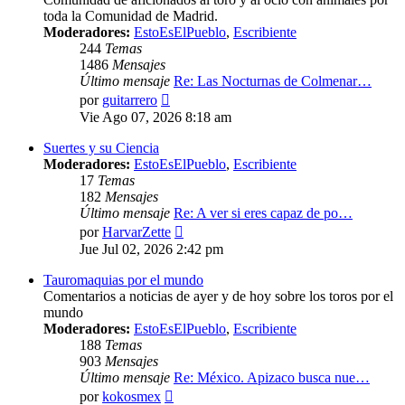
toda la Comunidad de Madrid.
Moderadores:
EstoEsElPueblo
,
Escribiente
244
Temas
1486
Mensajes
Último mensaje
Re: Las Nocturnas de Colmenar…
Ver
por
guitarrero
último
Vie Ago 07, 2026 8:18 am
mensaje
Suertes y su Ciencia
Moderadores:
EstoEsElPueblo
,
Escribiente
17
Temas
182
Mensajes
Último mensaje
Re: A ver si eres capaz de po…
Ver
por
HarvarZette
último
Jue Jul 02, 2026 2:42 pm
mensaje
Tauromaquias por el mundo
Comentarios a noticias de ayer y de hoy sobre los toros por el
mundo
Moderadores:
EstoEsElPueblo
,
Escribiente
188
Temas
903
Mensajes
Último mensaje
Re: México. Apizaco busca nue…
Ver
por
kokosmex