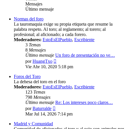
Mensajes
Último mensaje
Normas del foro
La tauromaquia exige su propia etiqueta que resume la
palabra respeto. Al toro; al reglamento; al torero; al
profesional; al aficionado; a cada forero.
Moderadores:
EstoEsElPueblo
,
Escribiente
3
Temas
8
Mensajes
Último mensaje
Un foro de presentación no ve…
Ver
por
HuangTxo
último
Vie Abr 10, 2020 5:18 pm
mensaje
Foros del Toro
La dehesa del toro en el foro
Moderadores:
EstoEsElPueblo
,
Escribiente
123
Temas
798
Mensajes
Último mensaje
Re: Los intereses poco claros…
Ver
por
Baturralde
último
Mar Jul 14, 2026 7:14 pm
mensaje
Madrid y Comunidad
Comunidad de aficionados al toro y al ocio con animales por