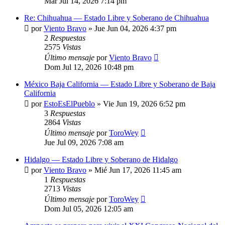
Mar Jul 14, 2026 7:14 pm
Re: Chihuahua — Estado Libre y Soberano de Chihuahua
por
Viento Bravo
»
Jue Jun 04, 2026 4:37 pm
2
Respuestas
2575
Vistas
Último mensaje
por
Viento Bravo
Dom Jul 12, 2026 10:48 pm
México Baja California — Estado Libre y Soberano de Baja
California
por
EstoEsElPueblo
»
Vie Jun 19, 2026 6:52 pm
3
Respuestas
2864
Vistas
Último mensaje
por
ToroWey
Jue Jul 09, 2026 7:08 am
Hidalgo — Estado Libre y Soberano de Hidalgo
por
Viento Bravo
»
Mié Jun 17, 2026 11:45 am
1
Respuestas
2713
Vistas
Último mensaje
por
ToroWey
Dom Jul 05, 2026 12:05 am