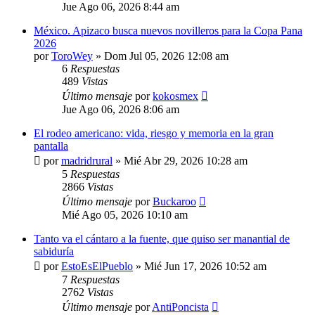
Jue Ago 06, 2026 8:44 am
México. Apizaco busca nuevos novilleros para la Copa Pana
2026
por
ToroWey
»
Dom Jul 05, 2026 12:08 am
6
Respuestas
489
Vistas
Último mensaje
por
kokosmex
Jue Ago 06, 2026 8:06 am
El rodeo americano: vida, riesgo y memoria en la gran
pantalla
por
madridrural
»
Mié Abr 29, 2026 10:28 am
5
Respuestas
2866
Vistas
Último mensaje
por
Buckaroo
Mié Ago 05, 2026 10:10 am
Tanto va el cántaro a la fuente, que quiso ser manantial de
sabiduría
por
EstoEsElPueblo
»
Mié Jun 17, 2026 10:52 am
7
Respuestas
2762
Vistas
Último mensaje
por
AntiPoncista