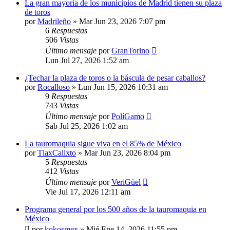
La gran mayoría de los municipios de Madrid tienen su plaza
de toros
por
Madrileño
»
Mar Jun 23, 2026 7:07 pm
6
Respuestas
506
Vistas
Último mensaje
por
GranTorino
Lun Jul 27, 2026 1:52 am
¿Techar la plaza de toros o la báscula de pesar caballos?
por
Rocalloso
»
Lun Jun 15, 2026 10:31 am
9
Respuestas
743
Vistas
Último mensaje
por
PolíGamo
Sab Jul 25, 2026 1:02 am
La tauromaquia sigue viva en el 85% de México
por
TlaxCalixto
»
Mar Jun 23, 2026 8:04 pm
5
Respuestas
412
Vistas
Último mensaje
por
VeriGüel
Vie Jul 17, 2026 12:11 am
Programa general por los 500 años de la tauromaquia en
México
por
kokosmex
»
Mié Ene 14, 2026 11:55 pm