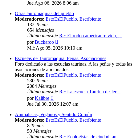
último
Jue Ago 06, 2026 8:06 am
mensaje
Otras tauromaquias del pueblo
Moderadores:
EstoEsElPueblo
,
Escribiente
132
Temas
654
Mensajes
Último mensaje
Re: El rodeo americano: vida,…
Ver
por
Buckaroo
último
Mié Ago 05, 2026 10:10 am
mensaje
Escuelas de Tauromaquia. Peñas. Asociaciones
Foro dedicado a las escuelas taurinas. A las peñas y todas las
asociaciones de aficionados.
Moderadores:
EstoEsElPueblo
,
Escribiente
530
Temas
2084
Mensajes
Último mensaje
Re: La escuela Taurina de Jer…
Ver
por
Kalibre
último
Jue Jul 30, 2026 12:07 am
mensaje
Animalistas, Veganos y Sentido Común
Moderadores:
EstoEsElPueblo
,
Escribiente
8
Temas
50
Mensajes
Último mensaje
Re: Ecologistas de ciudad, an…