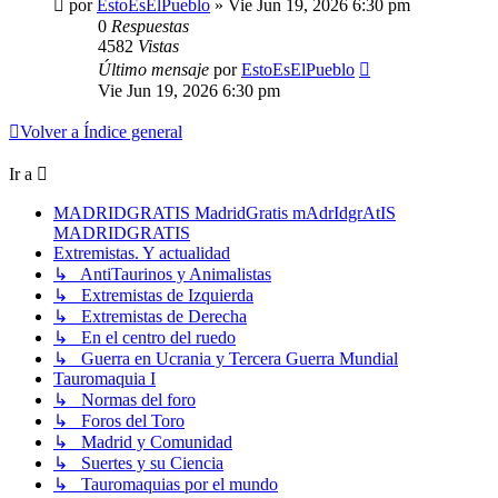
por
EstoEsElPueblo
»
Vie Jun 19, 2026 6:30 pm
0
Respuestas
4582
Vistas
Último mensaje
por
EstoEsElPueblo
Vie Jun 19, 2026 6:30 pm
Volver a Índice general
Ir a
MADRIDGRATIS MadridGratis mAdrIdgrAtIS
MADRIDGRATIS
Extremistas. Y actualidad
↳ AntiTaurinos y Animalistas
↳ Extremistas de Izquierda
↳ Extremistas de Derecha
↳ En el centro del ruedo
↳ Guerra en Ucrania y Tercera Guerra Mundial
Tauromaquia I
↳ Normas del foro
↳ Foros del Toro
↳ Madrid y Comunidad
↳ Suertes y su Ciencia
↳ Tauromaquias por el mundo