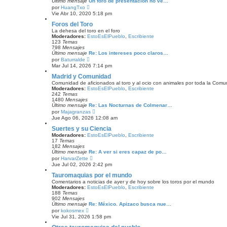
Último mensaje
Un foro de presentación no ve…
V
por
HuangTxo
e
Vie Abr 10, 2020 5:18 pm
r
ú
Foros del Toro
l
La dehesa del toro en el foro
t
Moderadores:
EstoEsElPueblo
,
Escribiente
i
123
Temas
m
798
Mensajes
o
Último mensaje
Re: Los intereses poco claros…
m
V
por
Baturralde
e
e
Mar Jul 14, 2026 7:14 pm
n
r
s
ú
Madrid y Comunidad
a
l
Comunidad de aficionados al toro y al ocio con animales por toda la Comu
j
t
Moderadores:
EstoEsElPueblo
,
Escribiente
e
i
242
Temas
m
1480
Mensajes
o
Último mensaje
Re: Las Nocturnas de Colmenar…
m
V
por
Majagranzas
e
e
Jue Ago 06, 2026 12:08 am
n
r
s
ú
Suertes y su Ciencia
a
l
Moderadores:
EstoEsElPueblo
,
Escribiente
j
t
17
Temas
e
i
182
Mensajes
m
Último mensaje
Re: A ver si eres capaz de po…
o
V
por
HarvarZette
m
e
Jue Jul 02, 2026 2:42 pm
e
r
n
ú
Tauromaquias por el mundo
s
l
Comentarios a noticias de ayer y de hoy sobre los toros por el mundo
a
t
Moderadores:
EstoEsElPueblo
,
Escribiente
j
i
188
Temas
e
m
902
Mensajes
o
Último mensaje
Re: México. Apizaco busca nue…
m
V
por
kokosmex
e
e
Vie Jul 31, 2026 1:58 pm
n
r
s
ú