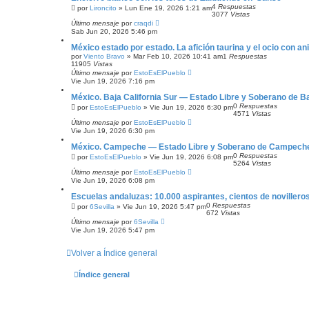
4
Respuestas
por
Lironcito
»
Lun Ene 19, 2026 1:21 am
3077
Vistas
Último mensaje
por
craqdi
Sab Jun 20, 2026 5:46 pm
México estado por estado. La afición taurina y el ocio con a
por
Viento Bravo
»
Mar Feb 10, 2026 10:41 am
1
Respuestas
11905
Vistas
Último mensaje
por
EstoEsElPueblo
Vie Jun 19, 2026 7:16 pm
México. Baja California Sur — Estado Libre y Soberano de Ba
0
Respuestas
por
EstoEsElPueblo
»
Vie Jun 19, 2026 6:30 pm
4571
Vistas
Último mensaje
por
EstoEsElPueblo
Vie Jun 19, 2026 6:30 pm
México. Campeche — Estado Libre y Soberano de Campech
0
Respuestas
por
EstoEsElPueblo
»
Vie Jun 19, 2026 6:08 pm
5264
Vistas
Último mensaje
por
EstoEsElPueblo
Vie Jun 19, 2026 6:08 pm
Escuelas andaluzas: 10.000 aspirantes, cientos de novilleros
0
Respuestas
por
6Sevilla
»
Vie Jun 19, 2026 5:47 pm
672
Vistas
Último mensaje
por
6Sevilla
Vie Jun 19, 2026 5:47 pm
Volver a Índice general
Índice general