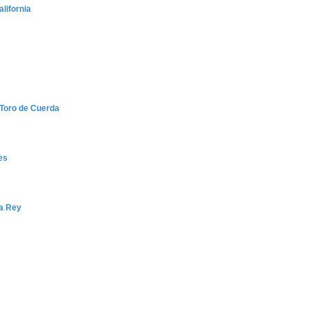
lifornia
 Toro de Cuerda
es
ca Rey