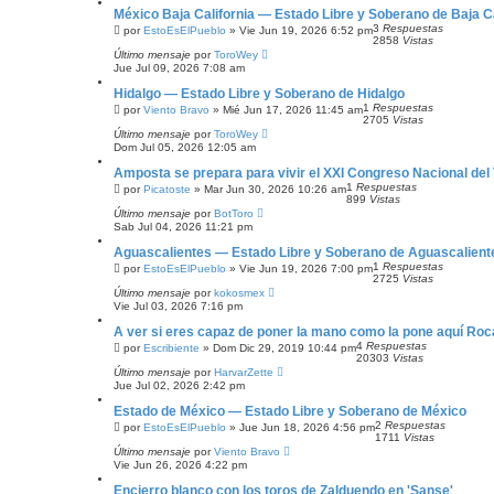
México Baja California — Estado Libre y Soberano de Baja Ca
3
Respuestas
por
EstoEsElPueblo
»
Vie Jun 19, 2026 6:52 pm
2858
Vistas
Último mensaje
por
ToroWey
Jue Jul 09, 2026 7:08 am
Hidalgo — Estado Libre y Soberano de Hidalgo
1
Respuestas
por
Viento Bravo
»
Mié Jun 17, 2026 11:45 am
2705
Vistas
Último mensaje
por
ToroWey
Dom Jul 05, 2026 12:05 am
Amposta se prepara para vivir el XXI Congreso Nacional del
1
Respuestas
por
Picatoste
»
Mar Jun 30, 2026 10:26 am
899
Vistas
Último mensaje
por
BotToro
Sab Jul 04, 2026 11:21 pm
Aguascalientes — Estado Libre y Soberano de Aguascalient
1
Respuestas
por
EstoEsElPueblo
»
Vie Jun 19, 2026 7:00 pm
2725
Vistas
Último mensaje
por
kokosmex
Vie Jul 03, 2026 7:16 pm
A ver si eres capaz de poner la mano como la pone aquí Ro
4
Respuestas
por
Escribiente
»
Dom Dic 29, 2019 10:44 pm
20303
Vistas
Último mensaje
por
HarvarZette
Jue Jul 02, 2026 2:42 pm
Estado de México — Estado Libre y Soberano de México
2
Respuestas
por
EstoEsElPueblo
»
Jue Jun 18, 2026 4:56 pm
1711
Vistas
Último mensaje
por
Viento Bravo
Vie Jun 26, 2026 4:22 pm
Encierro blanco con los toros de Zalduendo en 'Sanse'