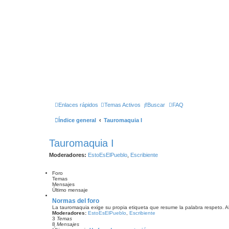
Enlaces rápidos
Temas Activos
Buscar
FAQ
Índice general
Tauromaquia I
Tauromaquia I
Moderadores:
EstoEsElPueblo
,
Escribiente
Foro
Temas
Mensajes
Último mensaje
Normas del foro
La tauromaquia exige su propia etiqueta que resume la palabra respeto. Al to
Moderadores:
EstoEsElPueblo
,
Escribiente
3
Temas
8
Mensajes