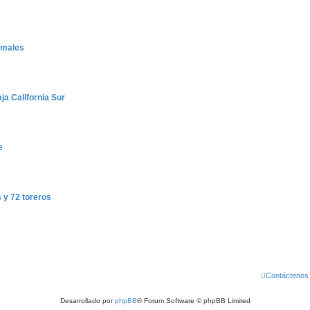
nimales
ja California Sur
e
 y 72 toreros
Contáctenos
Desarrollado por
phpBB
® Forum Software © phpBB Limited