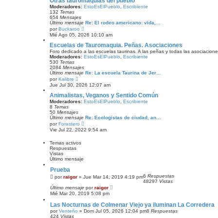
Otras tauromaquias del pueblo
a
l
Moderadores:
EstoEsElPueblo
,
Escribiente
j
t
132
Temas
e
i
654
Mensajes
m
Último mensaje
Re: El rodeo americano: vida,…
o
V
por
Buckaroo
m
e
Mié Ago 05, 2026 10:10 am
e
r
n
ú
Escuelas de Tauromaquia. Peñas. Asociaciones
s
l
Foro dedicado a las escuelas taurinas. A las peñas y todas las asociacione
a
t
Moderadores:
EstoEsElPueblo
,
Escribiente
j
i
530
Temas
e
m
2084
Mensajes
o
Último mensaje
Re: La escuela Taurina de Jer…
m
V
por
Kalibre
e
e
Jue Jul 30, 2026 12:07 am
n
r
s
ú
Animalistas, Veganos y Sentido Común
a
l
Moderadores:
EstoEsElPueblo
,
Escribiente
j
t
8
Temas
e
i
50
Mensajes
m
Último mensaje
Re: Ecologistas de ciudad, an…
o
V
por
Forastero
m
e
Vie Jul 22, 2022 9:54 am
e
r
n
ú
s
Temas activos
l
a
Respuestas
t
j
Vistas
i
e
Último mensaje
m
o
Prueba
m
e
6
Respuestas
por
raigor
»
Jue Mar 14, 2019 4:19 pm
n
48297
Vistas
s
Último mensaje
por
raigor
a
Mié Mar 20, 2019 5:08 pm
j
e
Las Nocturnas de Colmenar Viejo ya iluminan La Corredera
por
Venteño
»
Dom Jul 05, 2026 12:04 pm
8
Respuestas
424
Vistas