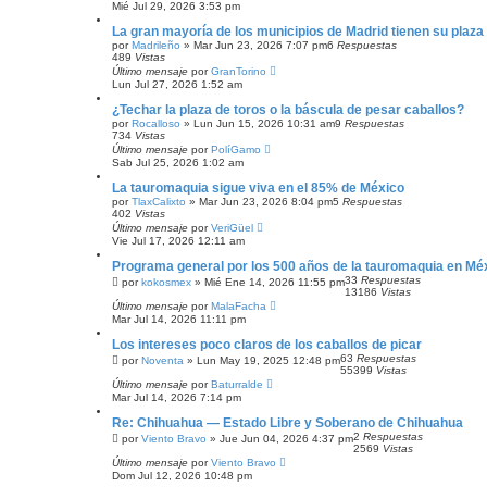
Mié Jul 29, 2026 3:53 pm
La gran mayoría de los municipios de Madrid tienen su plaza
por
Madrileño
»
Mar Jun 23, 2026 7:07 pm
6
Respuestas
489
Vistas
Último mensaje
por
GranTorino
Lun Jul 27, 2026 1:52 am
¿Techar la plaza de toros o la báscula de pesar caballos?
por
Rocalloso
»
Lun Jun 15, 2026 10:31 am
9
Respuestas
734
Vistas
Último mensaje
por
PolíGamo
Sab Jul 25, 2026 1:02 am
La tauromaquia sigue viva en el 85% de México
por
TlaxCalixto
»
Mar Jun 23, 2026 8:04 pm
5
Respuestas
402
Vistas
Último mensaje
por
VeriGüel
Vie Jul 17, 2026 12:11 am
Programa general por los 500 años de la tauromaquia en Mé
33
Respuestas
por
kokosmex
»
Mié Ene 14, 2026 11:55 pm
13186
Vistas
Último mensaje
por
MalaFacha
Mar Jul 14, 2026 11:11 pm
Los intereses poco claros de los caballos de picar
63
Respuestas
por
Noventa
»
Lun May 19, 2025 12:48 pm
55399
Vistas
Último mensaje
por
Baturralde
Mar Jul 14, 2026 7:14 pm
Re: Chihuahua — Estado Libre y Soberano de Chihuahua
2
Respuestas
por
Viento Bravo
»
Jue Jun 04, 2026 4:37 pm
2569
Vistas
Último mensaje
por
Viento Bravo
Dom Jul 12, 2026 10:48 pm