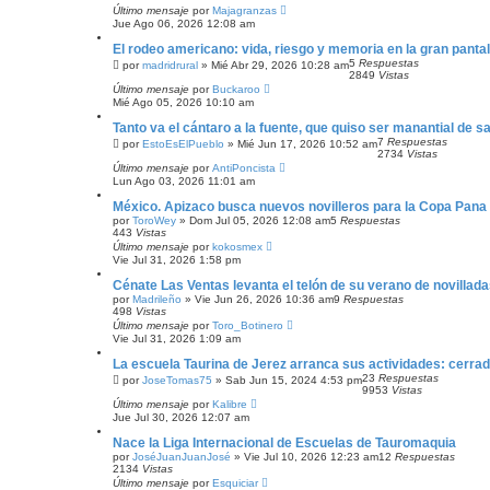
Último mensaje
por
Majagranzas
Jue Ago 06, 2026 12:08 am
El rodeo americano: vida, riesgo y memoria en la gran pantal
5
Respuestas
por
madridrural
»
Mié Abr 29, 2026 10:28 am
2849
Vistas
Último mensaje
por
Buckaroo
Mié Ago 05, 2026 10:10 am
Tanto va el cántaro a la fuente, que quiso ser manantial de s
7
Respuestas
por
EstoEsElPueblo
»
Mié Jun 17, 2026 10:52 am
2734
Vistas
Último mensaje
por
AntiPoncista
Lun Ago 03, 2026 11:01 am
México. Apizaco busca nuevos novilleros para la Copa Pana
por
ToroWey
»
Dom Jul 05, 2026 12:08 am
5
Respuestas
443
Vistas
Último mensaje
por
kokosmex
Vie Jul 31, 2026 1:58 pm
Cénate Las Ventas levanta el telón de su verano de novillad
por
Madrileño
»
Vie Jun 26, 2026 10:36 am
9
Respuestas
498
Vistas
Último mensaje
por
Toro_Botinero
Vie Jul 31, 2026 1:09 am
La escuela Taurina de Jerez arranca sus actividades: cerrad
23
Respuestas
por
JoseTomas75
»
Sab Jun 15, 2024 4:53 pm
9953
Vistas
Último mensaje
por
Kalibre
Jue Jul 30, 2026 12:07 am
Nace la Liga Internacional de Escuelas de Tauromaquia
por
JoséJuanJuanJosé
»
Vie Jul 10, 2026 12:23 am
12
Respuestas
2134
Vistas
Último mensaje
por
Esquiciar