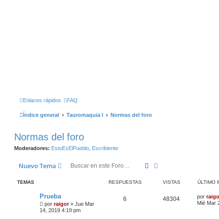
Enlaces rápidos
FAQ
Índice general
Tauromaquia I
Normas del foro
Normas del foro
Moderadores:
EstoEsElPueblo
,
Escribiente
Buscar
Búsqueda Avanzad
Nuevo Tema
TEMAS
RESPUESTAS
VISTAS
ÚLTIMO 
Prueba
por
raigo
6
48304
Mié Mar 
por
raigor
»
Jue Mar
14, 2019 4:19 pm