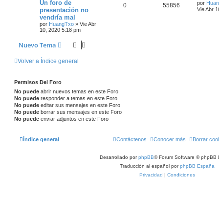
Un foro de
por
Huan
0
55856
presentación no
Vie Abr 
vendría mal
por
HuangTxo
»
Vie Abr
10, 2020 5:18 pm
Nuevo Tema
Volver a Índice general
Permisos Del Foro
No puede
abrir nuevos temas en este Foro
No puede
responder a temas en este Foro
No puede
editar sus mensajes en este Foro
No puede
borrar sus mensajes en este Foro
No puede
enviar adjuntos en este Foro
Índice general
Contáctenos
Conocer más
Borrar coo
Desarrollado por
phpBB
® Forum Software © phpBB 
Traducción al español por
phpBB España
Privacidad
|
Condiciones