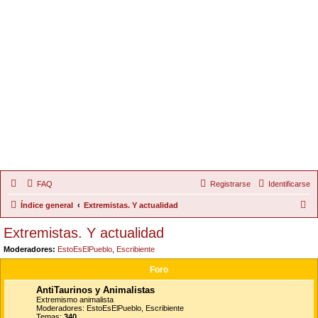
FAQ
Registrarse
Identificarse
B
Índice general
Extremistas. Y actualidad
u
Extremistas. Y actualidad
s
Moderadores:
EstoEsElPueblo
,
Escribiente
c
Foro
a
AntiTaurinos y Animalistas
r
Extremismo animalista
Moderadores:
EstoEsElPueblo
,
Escribiente
Temas:
340