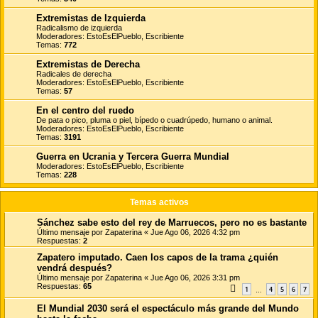
Extremistas de Izquierda
Radicalismo de izquierda
Moderadores:
EstoEsElPueblo
,
Escribiente
Temas:
772
Extremistas de Derecha
Radicales de derecha
Moderadores:
EstoEsElPueblo
,
Escribiente
Temas:
57
En el centro del ruedo
De pata o pico, pluma o piel, bípedo o cuadrúpedo, humano o animal.
Moderadores:
EstoEsElPueblo
,
Escribiente
Temas:
3191
Guerra en Ucrania y Tercera Guerra Mundial
Moderadores:
EstoEsElPueblo
,
Escribiente
Temas:
228
Temas activos
Sánchez sabe esto del rey de Marruecos, pero no es bastante
Último mensaje por
Zapaterina
«
Jue Ago 06, 2026 4:32 pm
Respuestas:
2
Zapatero imputado. Caen los capos de la trama ¿quién
vendrá después?
Último mensaje por
Zapaterina
«
Jue Ago 06, 2026 3:31 pm
Respuestas:
65
1
4
5
6
7
…
El Mundial 2030 será el espectáculo más grande del Mundo