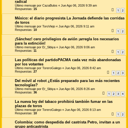
radical
Último mensaje por
CazaBulos
«
Jue Ago 06, 2026 9:39 am
Respuestas:
15
1
2
México: el diario progresista La Jornada defiende las corridas
de toros
Último mensaje por
ToroViejo
«
Jue Ago 06, 2026 9:11 am
Respuestas:
10
1
2
¡Sánchez! cero privilegios de avión ¡arregla los necesarios
para la extinción!
Último mensaje por
Er_Sibiya
«
Jue Ago 06, 2026 9:06 am
Respuestas:
11
1
2
Las políticas del partidoPACMA cada vez más abandonadas
por los votantes
Último mensaje por
ToreroGalego
«
Jue Ago 06, 2026 8:42 am
Respuestas:
27
1
2
3
Del móvil al robot ¿Estás preparado para las más recientes
tecnologías?
Último mensaje por
Er_Sibiya
«
Jue Ago 06, 2026 8:26 am
Respuestas:
36
1
2
3
4
La nueva ley del tabaco prohibirá también fumar en las
plazas de toros
Último mensaje por
ToreroGalego
«
Jue Ago 06, 2026 8:13 am
Respuestas:
10
1
2
Colombia: como despedida del castrista Petro, invitan a un
grupo anticastrista