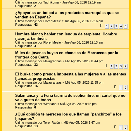
Último mensaje por
Tachikoma
«
Jue Ago 06, 2026 12:19 am
Respuestas:
2
¿Apoyarías un boicot a los productos marroquíes que se
venden en España?
Último mensaje por
FlorenMesié
«
Jue Ago 06, 2026 12:16 am
Respuestas:
43
1
2
3
4
5
Hombre blanco hablar con lengua de serpiente. Hombre
naranja, también.
Último mensaje por
FlorenMesié
«
Jue Ago 06, 2026 12:13 am
Respuestas:
3
Miles de jóvenes huyen en chanclas de Marruecos por la
frontera con Ceuta
Último mensaje por
Majagranzas
«
Mié Ago 05, 2026 11:44 pm
Respuestas:
32
1
2
3
4
El burka como prenda impuesta a las mujeres y a las mentes
llamadas progresistas
Último mensaje por
Majagranzas
«
Mié Ago 05, 2026 11:35 pm
Respuestas:
16
1
2
Salamanca y la Feria taurina de septiembre: un cartel que no
va a gusto de todos
Último mensaje por
Witoriano
«
Mié Ago 05, 2026 9:15 pm
Respuestas:
6
¿Qué opinión te merecen los que llaman "panchitos" a los
hispanos?
Último mensaje por
Toro_Ratón
«
Mié Ago 05, 2026 3:47 pm
Respuestas:
13
1
2