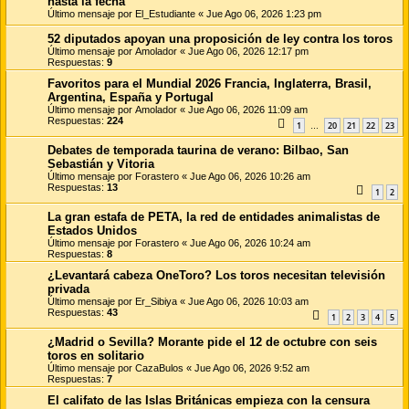
hasta la fecha
Último mensaje por
El_Estudiante
«
Jue Ago 06, 2026 1:23 pm
52 diputados apoyan una proposición de ley contra los toros
Último mensaje por
Amolador
«
Jue Ago 06, 2026 12:17 pm
Respuestas:
9
Favoritos para el Mundial 2026 Francia, Inglaterra, Brasil,
Argentina, España y Portugal
Último mensaje por
Amolador
«
Jue Ago 06, 2026 11:09 am
Respuestas:
224
1
20
21
22
23
…
Debates de temporada taurina de verano: Bilbao, San
Sebastián y Vitoria
Último mensaje por
Forastero
«
Jue Ago 06, 2026 10:26 am
Respuestas:
13
1
2
La gran estafa de PETA, la red de entidades animalistas de
Estados Unidos
Último mensaje por
Forastero
«
Jue Ago 06, 2026 10:24 am
Respuestas:
8
¿Levantará cabeza OneToro? Los toros necesitan televisión
privada
Último mensaje por
Er_Sibiya
«
Jue Ago 06, 2026 10:03 am
Respuestas:
43
1
2
3
4
5
¿Madrid o Sevilla? Morante pide el 12 de octubre con seis
toros en solitario
Último mensaje por
CazaBulos
«
Jue Ago 06, 2026 9:52 am
Respuestas:
7
El califato de las Islas Británicas empieza con la censura