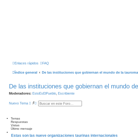
Enlaces rápidos
FAQ
Índice general
De las instituciones que gobiernan el mundo de la taurom
De las instituciones que gobiernan el mundo d
Moderadores:
EstoEsElPueblo
,
Escribiente
B
B
Nuevo Tema
u
Ú
s
S
c
Q
a
U
Temas
r
E
Respuestas
D
Vistas
A
Último mensaje
A
Estas son las nueve organizaciones taurinas internacionales
V