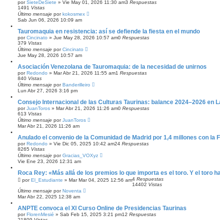
A
por
SieteDeSiete
»
Vie May 01, 2026 11:30 am
3
Respuestas
1491
Vistas
N
Z
Último mensaje
por
kokosmex
A
Sab Jun 06, 2026 10:09 am
D
Tauromaquia en resistencia: así se defiende la fiesta en el mundo
A
por
Cincinato
»
Jue May 28, 2026 10:57 am
0
Respuestas
379
Vistas
Último mensaje
por
Cincinato
Jue May 28, 2026 10:57 am
Asociación Venezolana de Tauromaquia: de la necesidad de unirnos
por
Redondo
»
Mar Abr 21, 2026 11:55 am
1
Respuestas
840
Vistas
Último mensaje
por
Banderilleiro
Lun Abr 27, 2026 3:16 pm
Consejo Internacional de las Culturas Taurinas: balance 2024–2026 en 
por
JuanToros
»
Mar Abr 21, 2026 11:26 am
0
Respuestas
613
Vistas
Último mensaje
por
JuanToros
Mar Abr 21, 2026 11:26 am
Anulado el convenio de la Comunidad de Madrid por 1,4 millones con la 
por
Redondo
»
Vie Dic 05, 2025 10:42 am
24
Respuestas
8265
Vistas
Último mensaje
por
Gracias_VOXyz
Vie Ene 23, 2026 12:31 am
Roca Rey: «Más allá de los premios lo que importa es el toro. Y el toro 
4
Respuestas
por
El_Estudiante
»
Mar Mar 04, 2025 12:56 am
14402
Vistas
Último mensaje
por
Noventa
Mar Abr 22, 2025 12:38 am
ANPTE convoca el XI Curso Online de Presidencias Taurinas
por
FlorenMesié
»
Sab Feb 15, 2025 3:21 pm
12
Respuestas
21809
Vistas