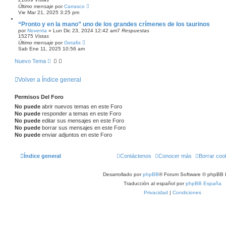
Último mensaje
por
Carrasco
Vie Mar 21, 2025 3:25 pm
“Pronto y en la mano” uno de los grandes crímenes de los taurinos
por
Noventa
»
Lun Dic 23, 2024 12:42 am
7
Respuestas
15275
Vistas
Último mensaje
por
Getafix
Sab Ene 11, 2025 10:56 am
Nuevo Tema
Volver a Índice general
Permisos Del Foro
No puede
abrir nuevos temas en este Foro
No puede
responder a temas en este Foro
No puede
editar sus mensajes en este Foro
No puede
borrar sus mensajes en este Foro
No puede
enviar adjuntos en este Foro
Índice general
Contáctenos
Conocer más
Borrar coo
Desarrollado por
phpBB
® Forum Software © phpBB 
Traducción al español por
phpBB España
Privacidad
|
Condiciones