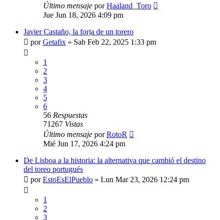
Último mensaje
por
Haaland_Toro
Jue Jun 18, 2026 4:09 pm
Javier Castaño, la forja de un torero
por
Getafix
»
Sab Feb 22, 2025 1:33 pm
1
2
3
4
5
6
56
Respuestas
71267
Vistas
Último mensaje
por
RotoR
Mié Jun 17, 2026 4:24 pm
De Lisboa a la historia: la alternativa que cambió el destino
del toreo portugués
por
EstoEsElPueblo
»
Lun Mar 23, 2026 12:24 pm
1
2
3