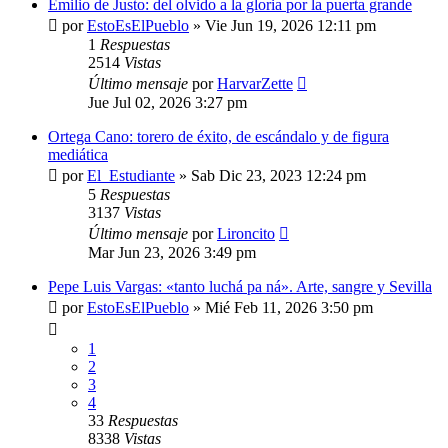
Emilio de Justo: del olvido a la gloria por la puerta grande
por
EstoEsElPueblo
»
Vie Jun 19, 2026 12:11 pm
1
Respuestas
2514
Vistas
Último mensaje
por
HarvarZette
Jue Jul 02, 2026 3:27 pm
Ortega Cano: torero de éxito, de escándalo y de figura
mediática
por
El_Estudiante
»
Sab Dic 23, 2023 12:24 pm
5
Respuestas
3137
Vistas
Último mensaje
por
Lironcito
Mar Jun 23, 2026 3:49 pm
Pepe Luis Vargas: «tanto luchá pa ná». Arte, sangre y Sevilla
por
EstoEsElPueblo
»
Mié Feb 11, 2026 3:50 pm
1
2
3
4
33
Respuestas
8338
Vistas