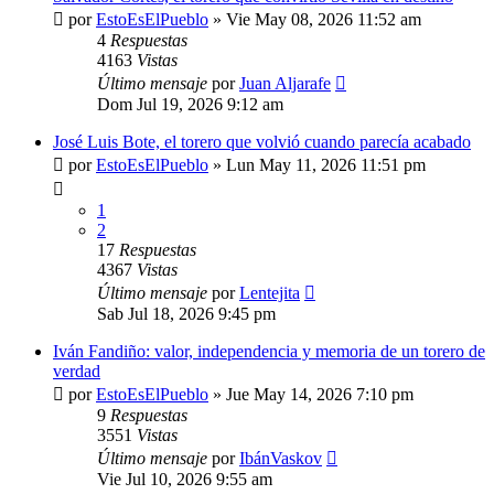
por
EstoEsElPueblo
»
Vie May 08, 2026 11:52 am
4
Respuestas
4163
Vistas
Último mensaje
por
Juan Aljarafe
Dom Jul 19, 2026 9:12 am
José Luis Bote, el torero que volvió cuando parecía acabado
por
EstoEsElPueblo
»
Lun May 11, 2026 11:51 pm
1
2
17
Respuestas
4367
Vistas
Último mensaje
por
Lentejita
Sab Jul 18, 2026 9:45 pm
Iván Fandiño: valor, independencia y memoria de un torero de
verdad
por
EstoEsElPueblo
»
Jue May 14, 2026 7:10 pm
9
Respuestas
3551
Vistas
Último mensaje
por
IbánVaskov
Vie Jul 10, 2026 9:55 am