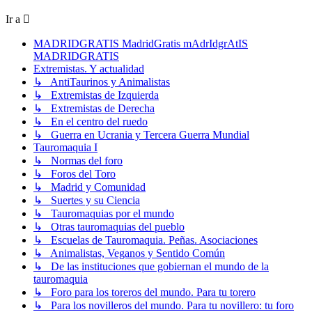
Ir a
MADRIDGRATIS MadridGratis mAdrIdgrAtIS
MADRIDGRATIS
Extremistas. Y actualidad
↳ AntiTaurinos y Animalistas
↳ Extremistas de Izquierda
↳ Extremistas de Derecha
↳ En el centro del ruedo
↳ Guerra en Ucrania y Tercera Guerra Mundial
Tauromaquia I
↳ Normas del foro
↳ Foros del Toro
↳ Madrid y Comunidad
↳ Suertes y su Ciencia
↳ Tauromaquias por el mundo
↳ Otras tauromaquias del pueblo
↳ Escuelas de Tauromaquia. Peñas. Asociaciones
↳ Animalistas, Veganos y Sentido Común
↳ De las instituciones que gobiernan el mundo de la
tauromaquia
↳ Foro para los toreros del mundo. Para tu torero
↳ Para los novilleros del mundo. Para tu novillero: tu foro