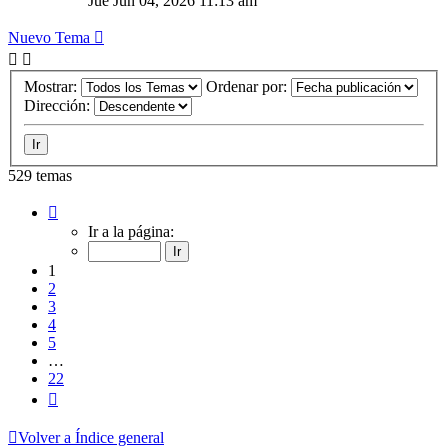
Jue Jun 04, 2026 11:13 am
Nuevo Tema
Mostrar:
Ordenar por:
Dirección:
529 temas
Página
1
Ir a la página:
de
22
1
2
3
4
5
…
22
Siguiente
Volver a Índice general