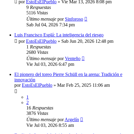
por
EstoEsElPueblo
»
Vie Mar 13, 2026 8:08 pm
9
Respuestas
5116
Vistas
Último mensaje
por
Sinforoso
Sab Jul 04, 2026 7:34 pm
Luis Francisco Esplá: La inteligencia del riesgo
por
EstoEsElPueblo
»
Sab Jun 20, 2026 12:48 pm
1
Respuestas
2680
Vistas
Último mensaje
por
Venteño
Vie Jul 03, 2026 6:47 pm
El pionero del toreo Pierre Schüll en la arena: Tradición e
innovación
por
EstoEsElPueblo
»
Mar Feb 25, 2025 11:06 am
1
2
16
Respuestas
3876
Vistas
Último mensaje
por
Argelín
Vie Jul 03, 2026 8:55 am