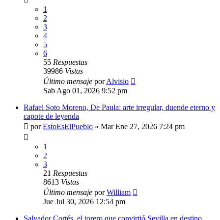
1
2
3
4
5
6
55
Respuestas
39986
Vistas
Último mensaje
por
Alvisio
Sab Ago 01, 2026 9:52 pm
Rafael Soto Moreno, De Paula: arte irregular, duende eterno y
capote de leyenda
por
EstoEsElPueblo
»
Mar Ene 27, 2026 7:24 pm
1
2
3
21
Respuestas
8613
Vistas
Último mensaje
por
William
Jue Jul 30, 2026 12:54 pm
Salvador Cortés, el torero que convirtió Sevilla en destino