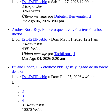
por
EstoEsElPueblo
»
Sab Jun 27, 2026 12:00 am
2
Respuestas
3264
Vistas
Último mensaje
por
Dabuten Benvenuten
Jue Ago 06, 2026 3:04 pm
Andrés Roca Rey: El torero que devolvió la tensión a los
ruedos
por
EstoEsElPueblo
»
Dom May 31, 2026 12:21 am
7
Respuestas
4591
Vistas
Último mensaje
por
Tachikoma
Mar Ago 04, 2026 8:20 am
Eulalio López, El Zotoluco: vida, gesta y legado de un torero
de raza
por
EstoEsElPueblo
»
Dom Ene 25, 2026 4:40 pm
1
2
3
4
31
Respuestas
10070
Vistas