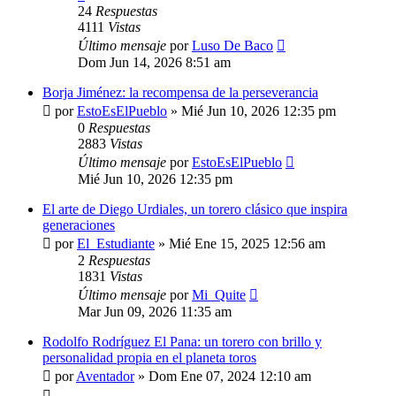
24
Respuestas
4111
Vistas
Último mensaje
por
Luso De Baco
Dom Jun 14, 2026 8:51 am
Borja Jiménez: la recompensa de la perseverancia
por
EstoEsElPueblo
»
Mié Jun 10, 2026 12:35 pm
0
Respuestas
2883
Vistas
Último mensaje
por
EstoEsElPueblo
Mié Jun 10, 2026 12:35 pm
El arte de Diego Urdiales, un torero clásico que inspira
generaciones
por
El_Estudiante
»
Mié Ene 15, 2025 12:56 am
2
Respuestas
1831
Vistas
Último mensaje
por
Mi_Quite
Mar Jun 09, 2026 11:35 am
Rodolfo Rodríguez El Pana: un torero con brillo y
personalidad propia en el planeta toros
por
Aventador
»
Dom Ene 07, 2024 12:10 am