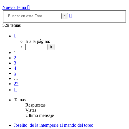
Nuevo Tema
Búsqueda
Buscar
avanzada
529 temas
Página
1
Ir a la página:
de
22
1
2
3
4
5
…
22
Siguiente
Temas
Respuestas
Vistas
Último mensaje
Joselito: de la intemperie al mando del toreo