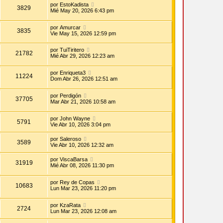
por
EstoKadista
3829
Mié May 20, 2026 6:43 pm
por
Amurcar
3835
Vie May 15, 2026 12:59 pm
por
TuiTiritero
21782
Mié Abr 29, 2026 12:23 am
por
Enriqueta3
11224
Dom Abr 26, 2026 12:51 am
por
Perdigón
37705
Mar Abr 21, 2026 10:58 am
por
John Wayne
5791
Vie Abr 10, 2026 3:04 pm
por
Saleroso
3589
Vie Abr 10, 2026 12:32 am
por
ViscaBarsa
31919
Mié Abr 08, 2026 11:30 pm
por
Rey de Copas
10683
Lun Mar 23, 2026 11:20 pm
por
KzaRata
2724
Lun Mar 23, 2026 12:08 am