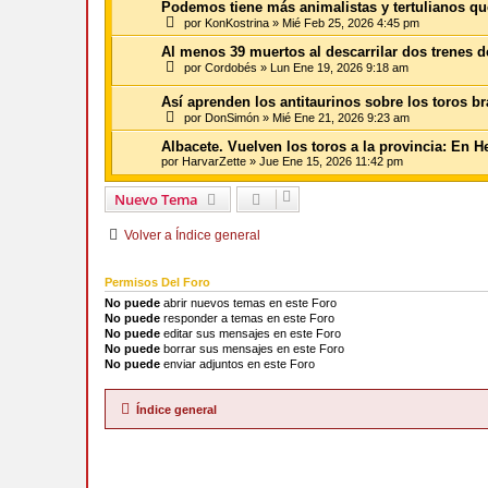
Podemos tiene más animalistas y tertulianos q
por
KonKostrina
»
Mié Feb 25, 2026 4:45 pm
Al menos 39 muertos al descarrilar dos trenes 
por
Cordobés
»
Lun Ene 19, 2026 9:18 am
Así aprenden los antitaurinos sobre los toros b
por
DonSimón
»
Mié Ene 21, 2026 9:23 am
Albacete. Vuelven los toros a la provincia: En He
por
HarvarZette
»
Jue Ene 15, 2026 11:42 pm
Nuevo Tema
Volver a Índice general
Permisos Del Foro
No puede
abrir nuevos temas en este Foro
No puede
responder a temas en este Foro
No puede
editar sus mensajes en este Foro
No puede
borrar sus mensajes en este Foro
No puede
enviar adjuntos en este Foro
Índice general