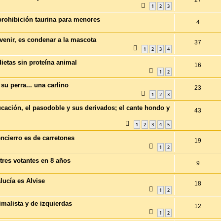
1
2
3
rohibición taurina para menores
4
venir, es condenar a la mascota
37
1
2
3
4
dietas sin proteína animal
16
1
2
 su perra... una carlino
23
1
2
3
ducación, el pasodoble y sus derivados; el cante hondo y
43
1
2
3
4
5
ncierro es de carretones
19
1
2
res votantes en 8 años
9
lucía es Alvise
18
1
2
malista y de izquierdas
12
1
2