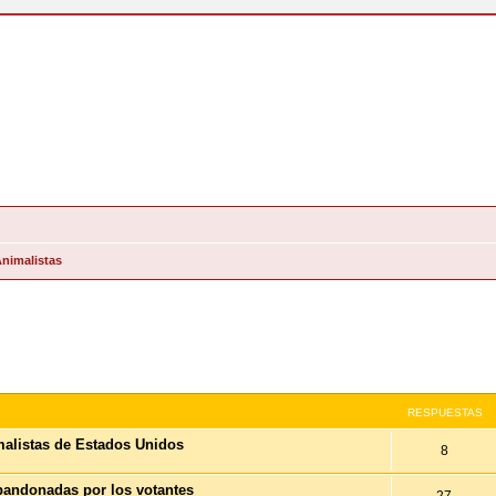
Animalistas
queda Avanzada
RESPUESTAS
imalistas de Estados Unidos
8
bandonadas por los votantes
27