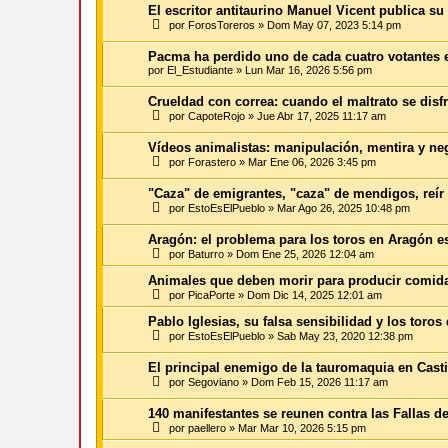
El escritor antitaurino Manuel Vicent publica su 
por
ForosToreros
»
Dom May 07, 2023 5:14 pm
Pacma ha perdido uno de cada cuatro votantes e
por
El_Estudiante
»
Lun Mar 16, 2026 5:56 pm
Crueldad con correa: cuando el maltrato se disf
por
CapoteRojo
»
Jue Abr 17, 2025 11:17 am
Vídeos animalistas: manipulación, mentira y ne
por
Forastero
»
Mar Ene 06, 2026 3:45 pm
"Caza" de emigrantes, "caza" de mendigos, reír 
por
EstoEsElPueblo
»
Mar Ago 26, 2025 10:48 pm
Aragón: el problema para los toros en Aragón e
por
Baturro
»
Dom Ene 25, 2026 12:04 am
Animales que deben morir para producir comid
por
PicaPorte
»
Dom Dic 14, 2025 12:01 am
Pablo Iglesias, su falsa sensibilidad y los toros
por
EstoEsElPueblo
»
Sab May 23, 2020 12:38 pm
El principal enemigo de la tauromaquia en Casti
por
Segoviano
»
Dom Feb 15, 2026 11:17 am
140 manifestantes se reunen contra las Fallas d
por
paellero
»
Mar Mar 10, 2026 5:15 pm