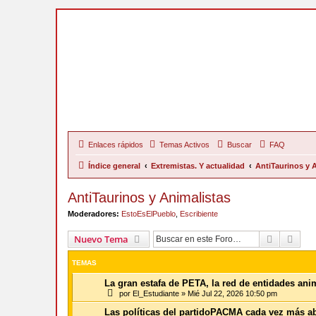
Enlaces rápidos
Temas Activos
Buscar
FAQ
Índice general
Extremistas. Y actualidad
AntiTaurinos y 
AntiTaurinos y Animalistas
Moderadores:
EstoEsElPueblo
,
Escribiente
Buscar
Bús
Nuevo Tema
TEMAS
La gran estafa de PETA, la red de entidades an
por
El_Estudiante
»
Mié Jul 22, 2026 10:50 pm
Las políticas del partidoPACMA cada vez más a