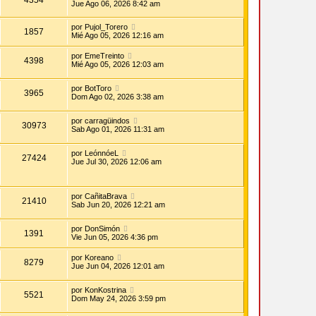
Jue Ago 06, 2026 8:42 am
por
Pujol_Torero
1857
Mié Ago 05, 2026 12:16 am
por
EmeTreinto
4398
Mié Ago 05, 2026 12:03 am
por
BotToro
3965
Dom Ago 02, 2026 3:38 am
por
carragüindos
30973
Sab Ago 01, 2026 11:31 am
por
LeónnóeL
27424
Jue Jul 30, 2026 12:06 am
por
CañitaBrava
21410
Sab Jun 20, 2026 12:21 am
por
DonSimón
1391
Vie Jun 05, 2026 4:36 pm
por
Koreano
8279
Jue Jun 04, 2026 12:01 am
por
KonKostrina
5521
Dom May 24, 2026 3:59 pm