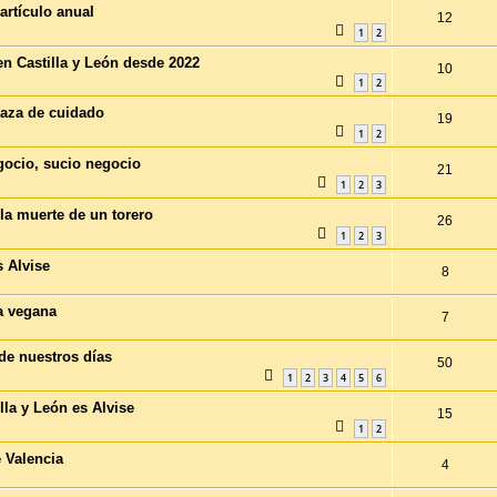
artículo anual
12
1
2
n Castilla y León desde 2022
10
1
2
raza de cuidado
19
1
2
gocio, sucio negocio
21
1
2
3
la muerte de un torero
26
1
2
3
s Alvise
8
a vegana
7
 de nuestros días
50
1
2
3
4
5
6
lla y León es Alvise
15
1
2
e Valencia
4