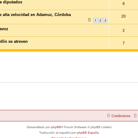
ue diputados
6
de alta velocidad en Adamuz, Córdoba
20
1
2
3
ravoz
2
llín se atreven
7
Contáctenos
Desarrollado por
phpBB
® Forum Software © phpBB Limited
Traducción al español por
phpBB España