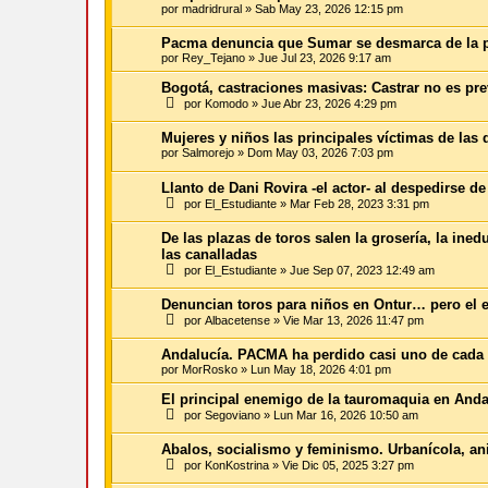
por
madridrural
»
Sab May 23, 2026 12:15 pm
Pacma denuncia que Sumar se desmarca de la p
por
Rey_Tejano
»
Jue Jul 23, 2026 9:17 am
Bogotá, castraciones masivas: Castrar no es pre
por
Komodo
»
Jue Abr 23, 2026 4:29 pm
Mujeres y niños las principales víctimas de las 
por
Salmorejo
»
Dom May 03, 2026 7:03 pm
Llanto de Dani Rovira -el actor- al despedirse de
por
El_Estudiante
»
Mar Feb 28, 2023 3:31 pm
De las plazas de toros salen la grosería, la ine
las canalladas
por
El_Estudiante
»
Jue Sep 07, 2023 12:49 am
Denuncian toros para niños en Ontur… pero el e
por
Albacetense
»
Vie Mar 13, 2026 11:47 pm
Andalucía. PACMA ha perdido casi uno de cada t
por
MorRosko
»
Lun May 18, 2026 4:01 pm
El principal enemigo de la tauromaquia en Anda
por
Segoviano
»
Lun Mar 16, 2026 10:50 am
Abalos, socialismo y feminismo. Urbanícola, ani
por
KonKostrina
»
Vie Dic 05, 2025 3:27 pm