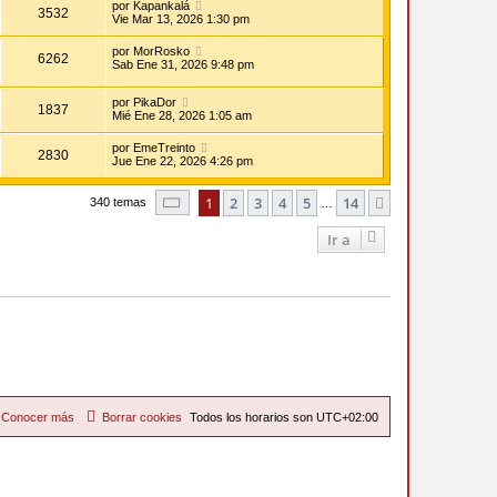
por
Kapankalá
3532
Vie Mar 13, 2026 1:30 pm
por
MorRosko
6262
Sab Ene 31, 2026 9:48 pm
por
PikaDor
1837
Mié Ene 28, 2026 1:05 am
por
EmeTreinto
2830
Jue Ene 22, 2026 4:26 pm
Página
1
de
14
1
2
3
4
5
14
Siguiente
340 temas
…
Ir a
Conocer más
Borrar cookies
Todos los horarios son
UTC+02:00