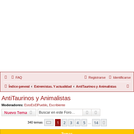
FAQ
Registrarse
Identificarse
B
Índice general
Extremistas. Y actualidad
AntiTaurinos y Animalistas
u
AntiTaurinos y Animalistas
s
Moderadores:
EstoEsElPueblo
,
Escribiente
c
Buscar
Búsqueda Avanzad
Nuevo Tema
a
Página
1
de
14
1
2
3
4
5
14
Siguiente
r
340 temas
…
Temas