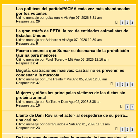
Las políticas del partidoPACMA cada vez más abandonadas
por los votantes
Último mensaje por
guitarrero
«
Vie Ago 07, 2026 8:31 am
Respuestas:
29
1
2
3
La gran estafa de PETA, la red de entidades animalistas de
Estados Unidos
Último mensaje por
Adobero
«
Vie Ago 07, 2026 12:30 am
Respuestas:
9
Pacma denuncia que Sumar se desmarca de la prohibición
taurina para menores
Último mensaje por
Pujol_Torero
«
Mié Ago 05, 2026 12:16 am
Respuestas:
4
Bogotá, castraciones masivas: Castrar no es prevenir, es
condenar a la mascota
Último mensaje por
EmeTreinto
«
Mié Ago 05, 2026 12:03 am
Respuestas:
37
1
2
3
4
Mujeres y niños las principales víctimas de las dietas sin
proteína animal
Último mensaje por
BotToro
«
Dom Ago 02, 2026 3:38 am
Respuestas:
16
1
2
Llanto de Dani Rovira -el actor- al despedirse de su perra...
una carlino
Último mensaje por
carragüindos
«
Sab Ago 01, 2026 11:31 am
Respuestas:
23
1
2
3
De las plazas de toros salen la grosería, la ineducación, el