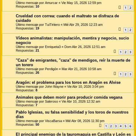
Último mensaje por
Amurcar
«
Vie May 15, 2026 12:59 pm
Respuestas:
10
1
2
Crueldad con correa: cuando el maltrato se disfraza de
cuidado
Último mensaje por
TuiTiritero
«
Mié Abr 29, 2026 12:23 am
Respuestas:
19
1
2
Vídeos animalistas: manipulación, mentira y negocio, sucio
negocio
Último mensaje por
Enriqueta3
«
Dom Abr 26, 2026 12:51 am
Respuestas:
21
1
2
3
"Caza" de emigrantes, "caza" de mendigos, reír la muerte de
un torero
Último mensaje por
Perdigón
«
Mar Abr 21, 2026 10:58 am
Respuestas:
26
1
2
3
Aragón: el problema para los toros en Aragón es Alvise
Último mensaje por
John Wayne
«
Vie Abr 10, 2026 3:04 pm
Respuestas:
8
Animales que deben morir para producir comida vegana
Último mensaje por
Saleroso
«
Vie Abr 10, 2026 12:32 am
Respuestas:
7
Pablo Iglesias, su falsa sensibilidad y los toros de nuestros
días
Último mensaje por
ViscaBarsa
«
Mié Abr 08, 2026 11:30 pm
Respuestas:
50
1
2
3
4
5
6
El principal enemigo de la tauromaquia en Castilla y León es