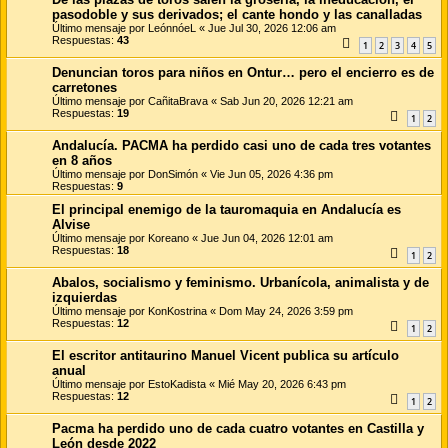
pasodoble y sus derivados; el cante hondo y las canalladas
Último mensaje por
LeónnóeL
«
Jue Jul 30, 2026 12:06 am
Respuestas:
43
1
2
3
4
5
Denuncian toros para niños en Ontur… pero el encierro es de
carretones
Último mensaje por
CañitaBrava
«
Sab Jun 20, 2026 12:21 am
Respuestas:
19
1
2
Andalucía. PACMA ha perdido casi uno de cada tres votantes
en 8 años
Último mensaje por
DonSimón
«
Vie Jun 05, 2026 4:36 pm
Respuestas:
9
El principal enemigo de la tauromaquia en Andalucía es
Alvise
Último mensaje por
Koreano
«
Jue Jun 04, 2026 12:01 am
Respuestas:
18
1
2
Abalos, socialismo y feminismo. Urbanícola, animalista y de
izquierdas
Último mensaje por
KonKostrina
«
Dom May 24, 2026 3:59 pm
Respuestas:
12
1
2
El escritor antitaurino Manuel Vicent publica su artículo
anual
Último mensaje por
EstoKadista
«
Mié May 20, 2026 6:43 pm
Respuestas:
12
1
2
Pacma ha perdido uno de cada cuatro votantes en Castilla y
León desde 2022