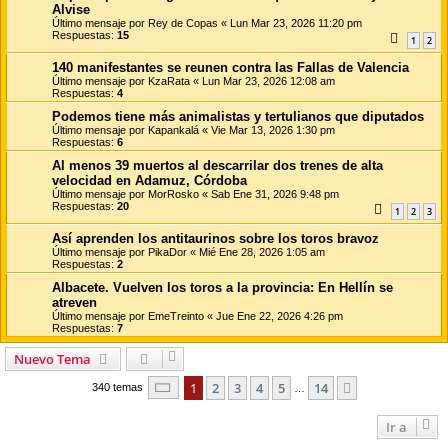
Alvise
Último mensaje por
Rey de Copas
«
Lun Mar 23, 2026 11:20 pm
Respuestas:
15
1
2
140 manifestantes se reunen contra las Fallas de Valencia
Último mensaje por
KzaRata
«
Lun Mar 23, 2026 12:08 am
Respuestas:
4
Podemos tiene más animalistas y tertulianos que diputados
Último mensaje por
Kapankalá
«
Vie Mar 13, 2026 1:30 pm
Respuestas:
6
Al menos 39 muertos al descarrilar dos trenes de alta
velocidad en Adamuz, Córdoba
Último mensaje por
MorRosko
«
Sab Ene 31, 2026 9:48 pm
Respuestas:
20
1
2
3
Así aprenden los antitaurinos sobre los toros bravoz
Último mensaje por
PikaDor
«
Mié Ene 28, 2026 1:05 am
Respuestas:
2
Albacete. Vuelven los toros a la provincia: En Hellín se
atreven
Último mensaje por
EmeTreinto
«
Jue Ene 22, 2026 4:26 pm
Respuestas:
7
Nuevo Tema
Página
1
de
14
1
2
3
4
5
14
Siguiente
340 temas
…
Ir a