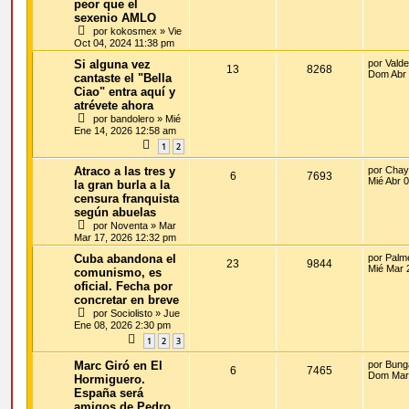
peor que el
sexenio AMLO
por
kokosmex
»
Vie
Oct 04, 2024 11:38 pm
Si alguna vez
por
Vald
13
8268
Dom Abr 
cantaste el "Bella
Ciao" entra aquí y
atrévete ahora
por
bandolero
»
Mié
Ene 14, 2026 12:58 am
1
2
Atraco a las tres y
por
Chay
6
7693
Mié Abr 
la gran burla a la
censura franquista
según abuelas
por
Noventa
»
Mar
Mar 17, 2026 12:32 pm
Cuba abandona el
por
Palm
23
9844
Mié Mar 
comunismo, es
oficial. Fecha por
concretar en breve
por
Sociolisto
»
Jue
Ene 08, 2026 2:30 pm
1
2
3
Marc Giró en El
por
Bung
6
7465
Dom Mar 
Hormiguero.
España será
amigos de Pedro