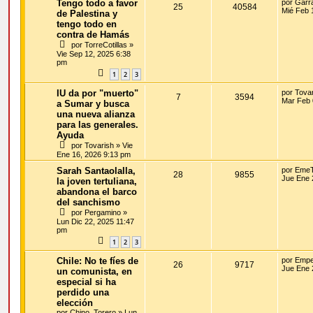
Tengo todo a favor
por
Garr
25
40584
Mié Feb 
de Palestina y
tengo todo en
contra de Hamás
por
TorreCotillas
»
Vie Sep 12, 2025 6:38
pm
1
2
3
IU da por "muerto"
por
Tova
7
3594
Mar Feb 
a Sumar y busca
una nueva alianza
para las generales.
Ayuda
por
Tovarish
»
Vie
Ene 16, 2026 9:13 pm
Sarah Santaolalla,
por
EmeT
28
9855
Jue Ene 
la joven tertuliana,
abandona el barco
del sanchismo
por
Pergamino
»
Lun Dic 22, 2025 11:47
pm
1
2
3
Chile: No te fíes de
por
Empe
26
9717
Jue Ene 
un comunista, en
especial si ha
perdido una
elección
por
Chino_Torero
»
Lun