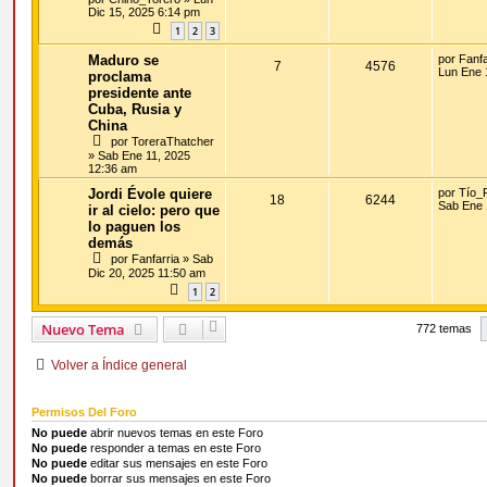
Dic 15, 2025 6:14 pm
1
2
3
Maduro se
por
Fanfa
7
4576
Lun Ene 
proclama
presidente ante
Cuba, Rusia y
China
por
ToreraThatcher
»
Sab Ene 11, 2025
12:36 am
Jordi Évole quiere
por
Tío_
18
6244
Sab Ene 
ir al cielo: pero que
lo paguen los
demás
por
Fanfarria
»
Sab
Dic 20, 2025 11:50 am
1
2
Nuevo Tema
772 temas
Volver a Índice general
Permisos Del Foro
No puede
abrir nuevos temas en este Foro
No puede
responder a temas en este Foro
No puede
editar sus mensajes en este Foro
No puede
borrar sus mensajes en este Foro