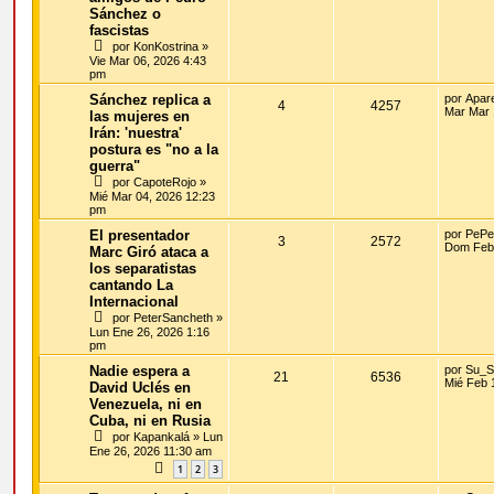
Sánchez o
fascistas
por
KonKostrina
»
Vie Mar 06, 2026 4:43
pm
Sánchez replica a
por
Apar
4
4257
Mar Mar 
las mujeres en
Irán: 'nuestra'
postura es "no a la
guerra"
por
CapoteRojo
»
Mié Mar 04, 2026 12:23
pm
El presentador
por
PePe
3
2572
Dom Feb 
Marc Giró ataca a
los separatistas
cantando La
Internacional
por
PeterSancheth
»
Lun Ene 26, 2026 1:16
pm
Nadie espera a
por
Su_S
21
6536
Mié Feb 
David Uclés en
Venezuela, ni en
Cuba, ni en Rusia
por
Kapankalá
»
Lun
Ene 26, 2026 11:30 am
1
2
3