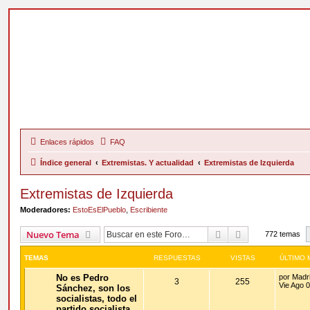
Enlaces rápidos
FAQ
Índice general
Extremistas. Y actualidad
Extremistas de Izquierda
Extremistas de Izquierda
Moderadores:
EstoEsElPueblo
,
Escribiente
Buscar
Búsqueda Ava
Nuevo Tema
772 temas
TEMAS
RESPUESTAS
VISTAS
ÚLTIMO 
No es Pedro
por
Madri
3
255
Vie Ago 
Sánchez, son los
socialistas, todo el
partido socialista