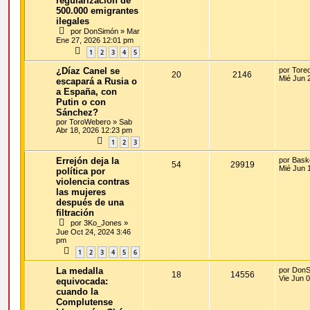
regularización de
500.000 emigrantes
ilegales
por
DonSimón
»
Mar
Ene 27, 2026 12:01 pm
1
2
3
4
5
¿Díaz Canel se
por
Toreo
20
2146
Mié Jun 
escapará a Rusia o
a España, con
Putin o con
Sánchez?
por
ToroWebero
»
Sab
Abr 18, 2026 12:23 pm
1
2
3
Errejón deja la
por
Bask
54
29919
Mié Jun 
política por
violencia contras
las mujeres
después de una
filtración
por
3Ko_Jones
»
Jue Oct 24, 2024 3:46
pm
1
2
3
4
5
6
La medalla
por
DonS
18
14556
Vie Jun 
equivocada:
cuando la
Complutense