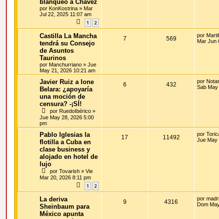
blanqueó a Chávez
por
KonKostrina
»
Mar
Jul 22, 2025 11:07 am
1
2
Castilla La Mancha
por
Martil
7
569
Mar Jun 
tendrá su Consejo
de Asuntos
Taurinos
por
Manchurriano
»
Jue
May 21, 2026 10:21 am
Javier Ruiz a Ione
por
Notar
6
432
Sab May 
Belara: ¿apoyaría
una moción de
censura? -¡SÍ!
por
RuedoIbérico
»
Jue May 28, 2026 5:00
pm
Pablo Iglesias la
por
Toric
17
11492
Jue May 
flotilla a Cuba en
clase business y
alojado en hotel de
lujo
por
Tovarish
»
Vie
Mar 20, 2026 8:11 pm
1
2
La deriva
por
madri
9
4316
Dom May 
Sheinbaum para
México apunta