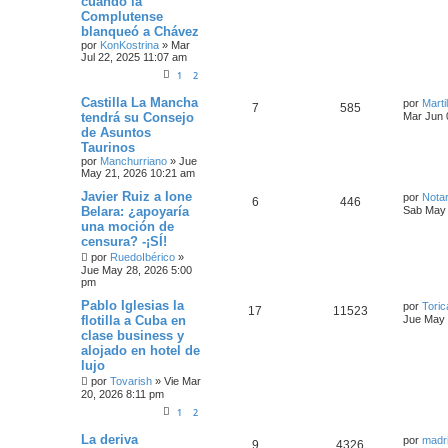
cuando la
Complutense
blanqueó a Chávez
por
KonKostrina
»
Mar
Jul 22, 2025 11:07 am
1
2
Castilla La Mancha
por
Martil
7
585
tendrá su Consejo
Mar Jun 
de Asuntos
Taurinos
por
Manchurriano
»
Jue
May 21, 2026 10:21 am
Javier Ruiz a Ione
por
Notar
6
446
Belara: ¿apoyaría
Sab May 
una moción de
censura? -¡SÍ!
por
RuedoIbérico
»
Jue May 28, 2026 5:00
pm
Pablo Iglesias la
por
Toric
17
11523
flotilla a Cuba en
Jue May 
clase business y
alojado en hotel de
lujo
por
Tovarish
»
Vie Mar
20, 2026 8:11 pm
1
2
La deriva
por
madri
9
4326