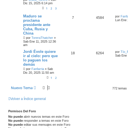
Dic 15, 2025 6:14 pm
1
2
3
Maduro se
por
Fanfa
7
4584
proclama
Lun Ene 
presidente ante
Cuba, Rusia y
China
por
ToreraThatcher
»
Sab Ene 11, 2025 12:36
am
Jordi Évole quiere
por
Tío_
18
6264
ir al cielo: pero que
Sab Ene 
lo paguen los
demás
por
Fanfarria
»
Sab
Dic 20, 2025 11:50 am
1
2
Nuevo Tema
772 temas
Volver a Índice general
Permisos Del Foro
No puede
abrir nuevos temas en este Foro
No puede
responder a temas en este Foro
No puede
editar sus mensajes en este Foro