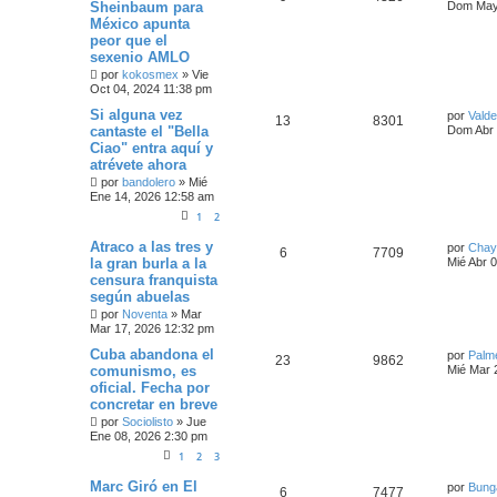
Sheinbaum para
Dom May 
México apunta
peor que el
sexenio AMLO
por
kokosmex
»
Vie
Oct 04, 2024 11:38 pm
Si alguna vez
por
Vald
13
8301
cantaste el "Bella
Dom Abr 
Ciao" entra aquí y
atrévete ahora
por
bandolero
»
Mié
Ene 14, 2026 12:58 am
1
2
Atraco a las tres y
por
Chay
6
7709
la gran burla a la
Mié Abr 
censura franquista
según abuelas
por
Noventa
»
Mar
Mar 17, 2026 12:32 pm
Cuba abandona el
por
Palm
23
9862
comunismo, es
Mié Mar 
oficial. Fecha por
concretar en breve
por
Sociolisto
»
Jue
Ene 08, 2026 2:30 pm
1
2
3
Marc Giró en El
por
Bung
6
7477