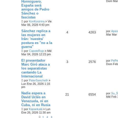
Hormiguero.
Dom Mar 
España será
amigos de Pedro
Sánchez o
fascistas
por
KonKostrina
»
Vie
Mar 06, 2026 4:43 pm
Sánchez replica a
por
Apar
4
4263
las mujeres en
Mar Mar 
Irán: 'nuestra'
postura es "no a la
guerra"
por
CapoteRojo
»
Mié
Mar 04, 2026 12:23 pm
El presentador
por
PePe
3
2576
Marc Giró ataca a
Dom Feb 
los separatistas
cantando La
Internacional
por
PeterSancheth
»
Lun Ene 26, 2026 1:16
pm
Nadie espera a
por
Su_S
21
6554
David Uclés en
Mié Feb 
Venezuela, ni en
Cuba, ni en Rusia
por
Kapankalá
»
Lun
Ene 26, 2026 11:30 am
1
2
3