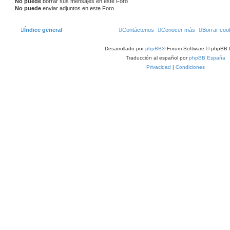
No puede
borrar sus mensajes en este Foro
No puede
enviar adjuntos en este Foro
Índice general
Contáctenos
Conocer más
Borrar coo
Desarrollado por
phpBB
® Forum Software © phpBB 
Traducción al español por
phpBB España
Privacidad
|
Condiciones