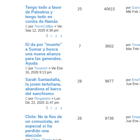
Tengo todo a favor
por
Garr
25
40615
de Palestina y
Mié Feb 
tengo todo en
contra de Hamás
por
TorreCotillas
»
Vie
Sep 12, 2025 6:38 pm
1
2
3
IU da por "muerto"
por
Tova
7
3602
a Sumar y busca
Mar Feb 
una nueva alianza
para las generales.
Ayuda
por
Tovarish
»
Vie Ene
16, 2026 9:13 pm
Sarah Santaolalla,
por
EmeT
28
9877
la joven tertuliana,
Jue Ene 
abandona el barco
del sanchismo
por
Pergamino
»
Lun
Dic 22, 2025 11:47 pm
1
2
3
Chile: No te fíes de
por
Empe
26
9736
un comunista, en
Jue Ene 
especial si ha
perdido una
elección
por
Chino_Torero
»
Lun