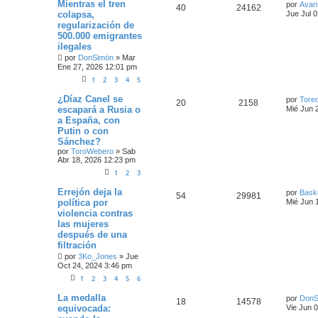
Mientras el tren
por
Avan
40
24162
colapsa,
Jue Jul 
regularización de
500.000 emigrantes
ilegales
por
DonSimón
»
Mar
Ene 27, 2026 12:01 pm
1
2
3
4
5
¿Díaz Canel se
por
Toreo
20
2158
escapará a Rusia o
Mié Jun 
a España, con
Putin o con
Sánchez?
por
ToroWebero
»
Sab
Abr 18, 2026 12:23 pm
1
2
3
Errejón deja la
por
Bask
54
29981
política por
Mié Jun 
violencia contras
las mujeres
después de una
filtración
por
3Ko_Jones
»
Jue
Oct 24, 2024 3:46 pm
1
2
3
4
5
6
La medalla
por
DonS
18
14578
equivocada:
Vie Jun 