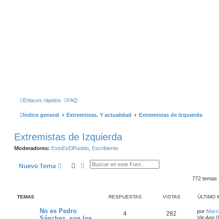
Enlaces rápidos
FAQ
Índice general
Extremistas. Y actualidad
Extremistas de Izquierda
Extremistas de Izquierda
Moderadores:
EstoEsElPueblo
,
Escribiente
Buscar
Búsqueda Avanzada
Nuevo Tema
772 temas
TEMAS
RESPUESTAS
VISTAS
ÚLTIMO 
No es Pedro
por
Marc
4
282
Sánchez, son los
Vie Ago 