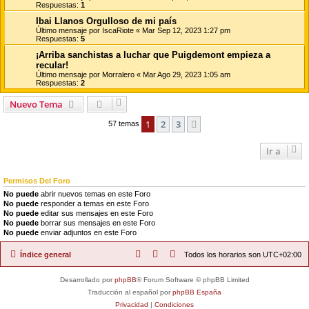
Respuestas:
1
Ibai Llanos Orgulloso de mi país
Último mensaje por
IscaRiote
«
Mar Sep 12, 2023 1:27 pm
Respuestas:
5
¡Arriba sanchistas a luchar que Puigdemont empieza a
recular!
Último mensaje por
Morralero
«
Mar Ago 29, 2023 1:05 am
Respuestas:
2
Nuevo Tema
1
2
3
Siguiente
57 temas
Ir a
Permisos Del Foro
No puede
abrir nuevos temas en este Foro
No puede
responder a temas en este Foro
No puede
editar sus mensajes en este Foro
No puede
borrar sus mensajes en este Foro
No puede
enviar adjuntos en este Foro
Índice general
Todos los horarios son
UTC+02:00
Desarrollado por
phpBB
® Forum Software © phpBB Limited
Traducción al español por
phpBB España
Privacidad
|
Condiciones