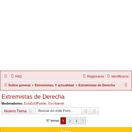
FAQ
Registrarse
Identificarse
B
Índice general
Extremistas. Y actualidad
Extremistas de Derecha
u
Extremistas de Derecha
s
Moderadores:
EstoEsElPueblo
,
Escribiente
c
Buscar
Búsqueda Avanzad
Nuevo Tema
a
1
2
3
Siguiente
r
57 temas
Temas