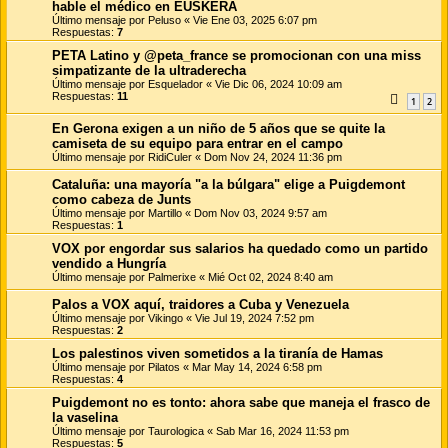
hable el médico en EUSKERA
Último mensaje por
Peluso
«
Vie Ene 03, 2025 6:07 pm
Respuestas:
7
PETA Latino y @peta_france se promocionan con una miss
simpatizante de la ultraderecha
Último mensaje por
Esquelador
«
Vie Dic 06, 2024 10:09 am
Respuestas:
11
1
2
En Gerona exigen a un niño de 5 años que se quite la
camiseta de su equipo para entrar en el campo
Último mensaje por
RidiCuler
«
Dom Nov 24, 2024 11:36 pm
Cataluña: una mayoría "a la búlgara" elige a Puigdemont
como cabeza de Junts
Último mensaje por
Martillo
«
Dom Nov 03, 2024 9:57 am
Respuestas:
1
VOX por engordar sus salarios ha quedado como un partido
vendido a Hungría
Último mensaje por
Palmerixe
«
Mié Oct 02, 2024 8:40 am
Palos a VOX aquí, traidores a Cuba y Venezuela
Último mensaje por
Vikingo
«
Vie Jul 19, 2024 7:52 pm
Respuestas:
2
Los palestinos viven sometidos a la tiranía de Hamas
Último mensaje por
Pilatos
«
Mar May 14, 2024 6:58 pm
Respuestas:
4
Puigdemont no es tonto: ahora sabe que maneja el frasco de
la vaselina
Último mensaje por
Taurologica
«
Sab Mar 16, 2024 11:53 pm
Respuestas:
5