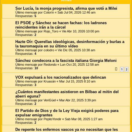
Sor Lucía, la monja progresista, afirma que votó a Milei
Último mensaje por
Colorín
«
Sab Jul 04, 2026 12:46 am
Respuestas:
5
El PSOE y Sánchez se hacen fachas: los ladrones
reincidentes irán a la cárcel
Último mensaje por
Rojo_Toro
«
Vie Abr 10, 2026 10:00 pm
Respuestas:
2
Hazte Oír: Querellas ideológicas, desinformación y burlas a
la tauromaquia en su último vídeo
Último mensaje por
colodro
«
Vie Dic 05, 2025 10:38 am
Respuestas:
4
Sánchez condecora a la fascista italiana Giorgia Meloni
Último mensaje por
Redondo
«
Lun Oct 20, 2025 12:58 am
Respuestas:
10
1
2
VOX expulsará a los nacionalizados que delincan
Último mensaje por
Kruasán
«
Mar Jul 15, 2025 8:10 am
Respuestas:
3
¿Cuántos manifestantes asistieron en Bilbao al mitin del
aberri eguna?
Último mensaje por
VeriGüel
«
Mar Abr 22, 2025 3:39 pm
Respuestas:
2
El Partido de Dios y de la Ley Vieja exigirá poderes para
expulsar emigrantes
Último mensaje por
PepitoYondir
«
Sab Mar 08, 2025 1:27 am
Respuestas:
2
De repente los enfermos vascos ya no necesitan que les