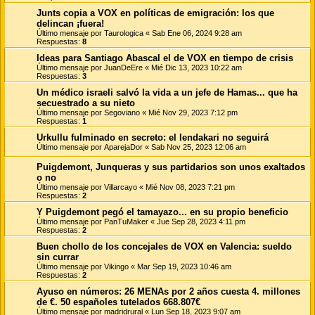
Junts copia a VOX en políticas de emigración: los que
delincan ¡fuera!
Último mensaje por
Taurologica
«
Sab Ene 06, 2024 9:28 am
Respuestas:
8
Ideas para Santiago Abascal el de VOX en tiempo de crisis
Último mensaje por
JuanDeEre
«
Mié Dic 13, 2023 10:22 am
Respuestas:
3
Un médico israeli salvó la vida a un jefe de Hamas... que ha
secuestrado a su nieto
Último mensaje por
Segoviano
«
Mié Nov 29, 2023 7:12 pm
Respuestas:
1
Urkullu fulminado en secreto: el lendakari no seguirá
Último mensaje por
AparejaDor
«
Sab Nov 25, 2023 12:06 am
Puigdemont, Junqueras y sus partidarios son unos exaltados
o no
Último mensaje por
Villarcayo
«
Mié Nov 08, 2023 7:21 pm
Respuestas:
2
Y Puigdemont pegó el tamayazo... en su propio beneficio
Último mensaje por
PanTuMaker
«
Jue Sep 28, 2023 4:11 pm
Respuestas:
2
Buen chollo de los concejales de VOX en Valencia: sueldo
sin currar
Último mensaje por
Vikingo
«
Mar Sep 19, 2023 10:46 am
Respuestas:
2
Ayuso en números: 26 MENAs por 2 años cuesta 4. millones
de €. 50 españoles tutelados 668.807€
Último mensaje por
madridrural
«
Lun Sep 18, 2023 9:07 am