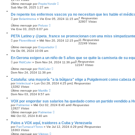
Último mensaje
por
PepitoYondir
Sab Mar 08, 2025 1:27 am
De repente los enfermos vascos ya no necesitan que les hable el méd
7
Respuestas
por
Belarrimotxa
»
Vie Ene 05, 2024 11:15 am
32807
Vistas
Último mensaje
por
Peluso
Vie Ene 03, 2025 6:07 pm
PETA Latino y @peta_france se promocionan con una miss simpatizante 
11
Respuestas
por
FlorenMesié
»
Mié Nov 20, 2024 12:15 pm
22249
Vistas
Último mensaje
por
Esquelador
Vie Dic 06, 2024 10:09 am
En Gerona exigen a un niño de 5 años que se quite la camiseta de su equ
0
Respuestas
por
RidiCuler
»
Dom Nov 24, 2024 11:36 pm
12247
Vistas
Último mensaje
por
RidiCuler
Dom Nov 24, 2024 11:36 pm
Cataluña: una mayoría "a la búlgara" elige a Puigdemont como cabeza d
por
Intelectual
»
Lun Oct 28, 2024 4:25 pm
1
Respuestas
13282
Vistas
Último mensaje
por
Martillo
Dom Nov 03, 2024 9:57 am
VOX por engordar sus salarios ha quedado como un partido vendido a H
por
Palmerixe
»
Mié Oct 02, 2024 8:40 am
0
Respuestas
12827
Vistas
Último mensaje
por
Palmerixe
Mié Oct 02, 2024 8:40 am
Palos a VOX aquí, traidores a Cuba y Venezuela
por
PanTumacaYToros
»
Vie Jul 12, 2024 4:29 pm
2
Respuestas
16363
Vistas
Último mensaje
por
Vikingo