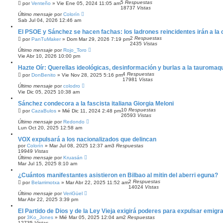
A
5
Respuestas
por
Venteño
»
Vie Ene 05, 2024 11:05 am
N
18737
Vistas
Z
Último mensaje
por
Colorín
A
Sab Jul 04, 2026 12:46 am
D
El PSOE y Sánchez se hacen fachas: los ladrones reincidentes irán a la 
A
2
Respuestas
por
PanTuMaker
»
Dom Mar 29, 2026 7:19 pm
2435
Vistas
Último mensaje
por
Rojo_Toro
Vie Abr 10, 2026 10:00 pm
Hazte Oír: Querellas ideológicas, desinformación y burlas a la tauromaqu
4
Respuestas
por
DonBenito
»
Vie Nov 28, 2025 5:16 pm
17981
Vistas
Último mensaje
por
colodro
Vie Dic 05, 2025 10:38 am
Sánchez condecora a la fascista italiana Giorgia Meloni
10
Respuestas
por
CazaBulos
»
Mié Dic 11, 2024 2:48 pm
26593
Vistas
Último mensaje
por
Redondo
Lun Oct 20, 2025 12:58 am
VOX expulsará a los nacionalizados que delincan
por
Colorín
»
Mar Jul 08, 2025 12:37 am
3
Respuestas
19949
Vistas
Último mensaje
por
Kruasán
Mar Jul 15, 2025 8:10 am
¿Cuántos manifestantes asistieron en Bilbao al mitin del aberri eguna?
2
Respuestas
por
Belarrimotxa
»
Mar Abr 22, 2025 11:52 am
14024
Vistas
Último mensaje
por
VeriGüel
Mar Abr 22, 2025 3:39 pm
El Partido de Dios y de la Ley Vieja exigirá poderes para expulsar emigr
por
3Ko_Jones
»
Mié Mar 05, 2025 12:04 am
2
Respuestas
12735
Vistas