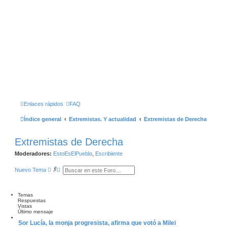
Enlaces rápidos
FAQ
Índice general
Extremistas. Y actualidad
Extremistas de Derecha
Extremistas de Derecha
Moderadores:
EstoEsElPueblo
,
Escribiente
B
B
Nuevo Tema
u
Ú
s
S
c
Q
a
U
Temas
r
E
Respuestas
D
Vistas
A
Último mensaje
A
Sor Lucía, la monja progresista, afirma que votó a Milei
V