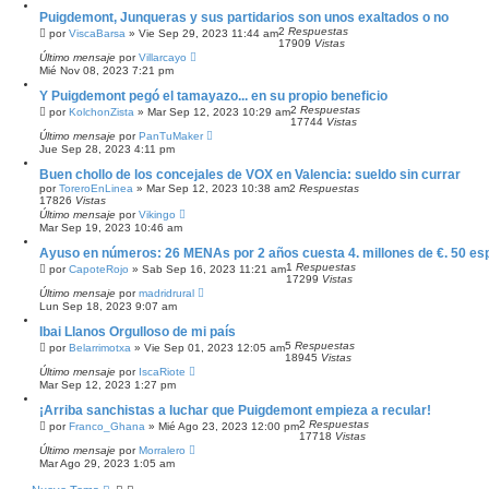
Puigdemont, Junqueras y sus partidarios son unos exaltados o no
2
Respuestas
por
ViscaBarsa
»
Vie Sep 29, 2023 11:44 am
17909
Vistas
Último mensaje
por
Villarcayo
Mié Nov 08, 2023 7:21 pm
Y Puigdemont pegó el tamayazo... en su propio beneficio
2
Respuestas
por
KolchonZista
»
Mar Sep 12, 2023 10:29 am
17744
Vistas
Último mensaje
por
PanTuMaker
Jue Sep 28, 2023 4:11 pm
Buen chollo de los concejales de VOX en Valencia: sueldo sin currar
por
ToreroEnLinea
»
Mar Sep 12, 2023 10:38 am
2
Respuestas
17826
Vistas
Último mensaje
por
Vikingo
Mar Sep 19, 2023 10:46 am
Ayuso en números: 26 MENAs por 2 años cuesta 4. millones de €. 50 es
1
Respuestas
por
CapoteRojo
»
Sab Sep 16, 2023 11:21 am
17299
Vistas
Último mensaje
por
madridrural
Lun Sep 18, 2023 9:07 am
Ibai Llanos Orgulloso de mi país
5
Respuestas
por
Belarrimotxa
»
Vie Sep 01, 2023 12:05 am
18945
Vistas
Último mensaje
por
IscaRiote
Mar Sep 12, 2023 1:27 pm
¡Arriba sanchistas a luchar que Puigdemont empieza a recular!
2
Respuestas
por
Franco_Ghana
»
Mié Ago 23, 2023 12:00 pm
17718
Vistas
Último mensaje
por
Morralero
Mar Ago 29, 2023 1:05 am