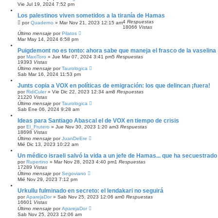
Vie Jul 19, 2024 7:52 pm
Los palestinos viven sometidos a la tiranía de Hamas
4
Respuestas
por
Quaderno
»
Mar Nov 21, 2023 12:15 am
18066
Vistas
Último mensaje
por
Pilatos
Mar May 14, 2024 6:58 pm
Puigdemont no es tonto: ahora sabe que maneja el frasco de la vaselina
por
MaxiToro
»
Jue Mar 07, 2024 3:41 pm
5
Respuestas
19393
Vistas
Último mensaje
por
Taurologica
Sab Mar 16, 2024 11:53 pm
Junts copia a VOX en políticas de emigración: los que delincan ¡fuera!
por
RidiCuler
»
Vie Dic 22, 2023 12:34 am
8
Respuestas
21220
Vistas
Último mensaje
por
Taurologica
Sab Ene 06, 2024 9:28 am
Ideas para Santiago Abascal el de VOX en tiempo de crisis
por
El_Frutero
»
Jue Nov 30, 2023 1:20 am
3
Respuestas
18698
Vistas
Último mensaje
por
JuanDeEre
Mié Dic 13, 2023 10:22 am
Un médico israeli salvó la vida a un jefe de Hamas... que ha secuestrado 
por
Rupertino
»
Mar Nov 28, 2023 4:40 pm
1
Respuestas
17289
Vistas
Último mensaje
por
Segoviano
Mié Nov 29, 2023 7:12 pm
Urkullu fulminado en secreto: el lendakari no seguirá
por
AparejaDor
»
Sab Nov 25, 2023 12:06 am
0
Respuestas
16601
Vistas
Último mensaje
por
AparejaDor
Sab Nov 25, 2023 12:06 am