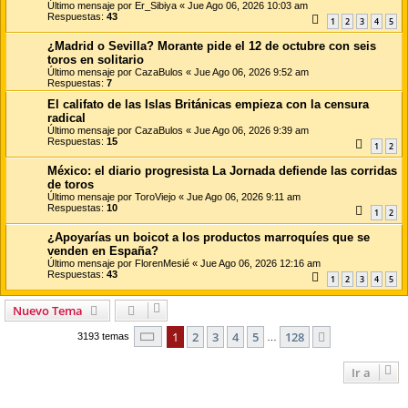
Último mensaje por
Er_Sibiya
«
Jue Ago 06, 2026 10:03 am
Respuestas:
43
1
2
3
4
5
¿Madrid o Sevilla? Morante pide el 12 de octubre con seis
toros en solitario
Último mensaje por
CazaBulos
«
Jue Ago 06, 2026 9:52 am
Respuestas:
7
El califato de las Islas Británicas empieza con la censura
radical
Último mensaje por
CazaBulos
«
Jue Ago 06, 2026 9:39 am
Respuestas:
15
1
2
México: el diario progresista La Jornada defiende las corridas
de toros
Último mensaje por
ToroViejo
«
Jue Ago 06, 2026 9:11 am
Respuestas:
10
1
2
¿Apoyarías un boicot a los productos marroquíes que se
venden en España?
Último mensaje por
FlorenMesié
«
Jue Ago 06, 2026 12:16 am
Respuestas:
43
1
2
3
4
5
Nuevo Tema
Página
1
de
128
1
2
3
4
5
128
Siguiente
3193 temas
…
Ir a