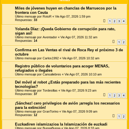
Miles de jóvenes huyen en chanclas de Marruecos por la
frontera con Ceuta
Último mensaje por
RotoR
«
Vie Ago 07, 2026 1:59 pm
Respuestas:
33
1
2
3
4
Yolanda Díaz: ¡Queda Gobierno de corrupción para rato,
sigan así!
Último mensaje por
Aventador
«
Vie Ago 07, 2026 11:32 am
Respuestas:
14
1
2
Confirma en Las Ventas el rival de Roca Rey el próximo 3 de
octubre
Último mensaje por
Carlos1992
«
Vie Ago 07, 2026 10:32 am
Registro público de voluntarios para acoger MENAS,
refugiados o ilegales
Último mensaje por
Cansaliebres
«
Vie Ago 07, 2026 10:10 am
Del móvil al robot ¿Estás preparado para las más recientes
tecnologías?
Último mensaje por
Tordesillas
«
Vie Ago 07, 2026 9:23 am
Respuestas:
37
1
2
3
4
¡Sánchez! cero privilegios de avión ¡arregla los necesarios
para la extinción!
Último mensaje por
GranTorino
«
Vie Ago 07, 2026 9:09 am
Respuestas:
12
1
2
Euzkadiren islamizazioa la Islamización de euzkadi
Último mensaje por
BungaBunga
«
Vie Ago 07, 2026 8:33 am