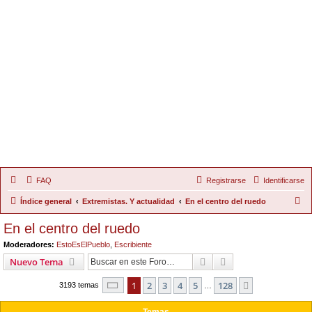
FAQ
Registrarse
Identificarse
B
Índice general
Extremistas. Y actualidad
En el centro del ruedo
u
En el centro del ruedo
s
Moderadores:
EstoEsElPueblo
,
Escribiente
c
Buscar
Búsqueda Avanzad
Nuevo Tema
a
Página
1
de
128
1
2
3
4
5
128
Siguiente
r
3193 temas
…
Temas