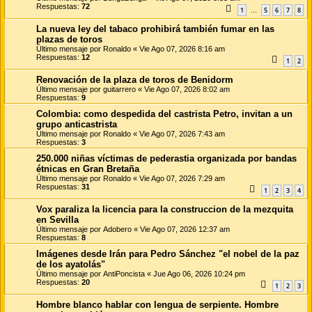
Respuestas:
72
1
5
6
7
8
…
La nueva ley del tabaco prohibirá también fumar en las
plazas de toros
Último mensaje por
Ronaldo
«
Vie Ago 07, 2026 8:16 am
Respuestas:
12
1
2
Renovación de la plaza de toros de Benidorm
Último mensaje por
guitarrero
«
Vie Ago 07, 2026 8:02 am
Respuestas:
9
Colombia: como despedida del castrista Petro, invitan a un
grupo anticastrista
Último mensaje por
Ronaldo
«
Vie Ago 07, 2026 7:43 am
Respuestas:
3
250.000 niñas víctimas de pederastia organizada por bandas
étnicas en Gran Bretaña
Último mensaje por
Ronaldo
«
Vie Ago 07, 2026 7:29 am
Respuestas:
31
1
2
3
4
Vox paraliza la licencia para la construccion de la mezquita
en Sevilla
Último mensaje por
Adobero
«
Vie Ago 07, 2026 12:37 am
Respuestas:
8
Imágenes desde Irán para Pedro Sánchez "el nobel de la paz
de los ayatolás"
Último mensaje por
AntiPoncista
«
Jue Ago 06, 2026 10:24 pm
Respuestas:
20
1
2
3
Hombre blanco hablar con lengua de serpiente. Hombre