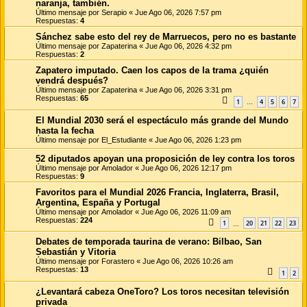
naranja, también.
Último mensaje por
Serapio
«
Jue Ago 06, 2026 7:57 pm
Respuestas:
4
Sánchez sabe esto del rey de Marruecos, pero no es bastante
Último mensaje por
Zapaterina
«
Jue Ago 06, 2026 4:32 pm
Respuestas:
2
Zapatero imputado. Caen los capos de la trama ¿quién
vendrá después?
Último mensaje por
Zapaterina
«
Jue Ago 06, 2026 3:31 pm
Respuestas:
65
1
4
5
6
7
…
El Mundial 2030 será el espectáculo más grande del Mundo
hasta la fecha
Último mensaje por
El_Estudiante
«
Jue Ago 06, 2026 1:23 pm
52 diputados apoyan una proposición de ley contra los toros
Último mensaje por
Amolador
«
Jue Ago 06, 2026 12:17 pm
Respuestas:
9
Favoritos para el Mundial 2026 Francia, Inglaterra, Brasil,
Argentina, España y Portugal
Último mensaje por
Amolador
«
Jue Ago 06, 2026 11:09 am
Respuestas:
224
1
20
21
22
23
…
Debates de temporada taurina de verano: Bilbao, San
Sebastián y Vitoria
Último mensaje por
Forastero
«
Jue Ago 06, 2026 10:26 am
Respuestas:
13
1
2
¿Levantará cabeza OneToro? Los toros necesitan televisión
privada