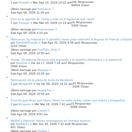
148
Respuestas
por
Pestañí
»
Mar Sep 10, 2019 10:22 am
99904
Vistas
Último mensaje
por
Soberano
Sab Ago 08, 2026 11:04 pm
Esta es la agenda de Trump y este es el siguiente que caerá
16
Respuestas
por
Tovarish
»
Mar Mar 03, 2026 12:12 am
5308
Vistas
Último mensaje
por
Enamorante
Sab Ago 08, 2026 4:10 pm
Marruecos: Su historia en 5 párrafos claves para entender la llegada de Francia y Españ
por
EstoEsElPueblo
»
Sab Ago 01, 2026 9:56 am
2
Respuestas
1143
Vistas
Último mensaje
por
PosiTión_Pole
Sab Ago 08, 2026 10:50 am
Trump: "El sistema electoral está expuesto a la piratería informática y la injerencia"
por
Noventa
»
Vie Jul 17, 2026 7:33 am
7
Respuestas
2089
Vistas
Último mensaje
por
Repique
Sab Ago 08, 2026 10:05 am
Renovación de la plaza de toros de Benidorm
10
Respuestas
por
Morgan88
»
Vie Dic 08, 2023 10:21 am
2409
Vistas
Último mensaje
por
HuangTxo
Sab Ago 08, 2026 10:04 am
Para los que dicen que Marco Pérez no sabe torear, suban sus vídeos y fotografías
10
Respuestas
por
Alcoyano
»
Mié Mar 18, 2026 7:41 pm
3488
Vistas
Último mensaje
por
Colorín
Sab Ago 08, 2026 9:52 am
Madrid y Valencia, líderes aventajadas en festejos taurinos
por
Madrileño
»
Mar Jun 30, 2026 7:32 pm
9
Respuestas
401
Vistas
Último mensaje
por
Chaika