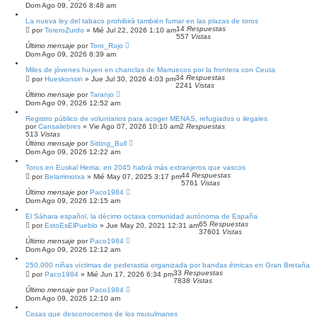
Dom Ago 09, 2026 8:48 am
La nueva ley del tabaco prohibirá también fumar en las plazas de toros
14
Respuestas
por
ToreroZurdo
»
Mié Jul 22, 2026 1:10 am
557
Vistas
Último mensaje
por
Toro_Rojo
Dom Ago 09, 2026 8:39 am
Miles de jóvenes huyen en chanclas de Marruecos por la frontera con Ceuta
34
Respuestas
por
Hueskonsin
»
Jue Jul 30, 2026 4:03 pm
2241
Vistas
Último mensaje
por
Taranjo
Dom Ago 09, 2026 12:52 am
Registro público de voluntarios para acoger MENAS, refugiados o ilegales
por
Cansaliebres
»
Vie Ago 07, 2026 10:10 am
2
Respuestas
513
Vistas
Último mensaje
por
Sitting_Bull
Dom Ago 09, 2026 12:22 am
Toros en Euskal Herria: en 2045 habrá más extranjeros que vascos
44
Respuestas
por
Belarrimotxa
»
Mié May 07, 2025 3:17 pm
5761
Vistas
Último mensaje
por
Paco1984
Dom Ago 09, 2026 12:15 am
El Sáhara español, la décimo octava comunidad autónoma de España
65
Respuestas
por
EstoEsElPueblo
»
Jue May 20, 2021 12:31 am
37601
Vistas
Último mensaje
por
Paco1984
Dom Ago 09, 2026 12:12 am
250.000 niñas víctimas de pederastia organizada por bandas étnicas en Gran Bretaña
33
Respuestas
por
Paco1984
»
Mié Jun 17, 2026 6:34 pm
7838
Vistas
Último mensaje
por
Paco1984
Dom Ago 09, 2026 12:10 am
Cosas que desconocemos de los musulmanes