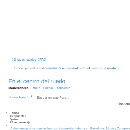
Enlaces rápidos
FAQ
Índice general
Extremistas. Y actualidad
En el centro del ruedo
En el centro del ruedo
Moderadores:
EstoEsElPueblo
,
Escribiente
B
B
Nuevo Tema
u
Ú
s
S
3194 te
c
Q
a
U
Temas
r
E
Respuestas
D
Vistas
A
Último mensaje
A
V
Calles tensas y respuestas huecas: inseguridad urbana en Barcelona, Bilbao y Zaragoza