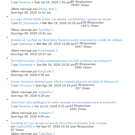
A
85
Respuestas
por
Noventa
»
Sab Jul 19, 2025 1:02 pm
N
78287
Vistas
Z
Último mensaje
por
Sitting_Bull
A
Dom Ago 09, 2026 11:01 am
D
La copa chenel 2026 vuelve con ilusión, controversia y ganas de triunfo
A
108
Respuestas
por
El_Estudiante
»
Mié Mar 18, 2026 10:26 am
14571
Vistas
Último mensaje
por
ToroWey
Dom Ago 09, 2026 10:41 am
Andalucía: La Red de Municipios Taurinos quiere espectáculo y sello de calidad
12
Respuestas
por
Salmorejo
»
Mié Mar 25, 2026 12:08 am
4447
Vistas
Último mensaje
por
EstoKadista
Dom Ago 09, 2026 10:37 am
Del móvil al robot ¿Estás preparado para las más recientes tecnologías?
39
Respuestas
por
Salmorejo
»
Jue Abr 16, 2026 10:20 am
2560
Vistas
Último mensaje
por
KingCalla
Dom Ago 09, 2026 9:56 am
Ceuta: fronteras abiertas para niñas y mujeres jóvenes venidas de Marruecos
1
Respuestas
por
Cincinato
»
Sab Ago 08, 2026 10:19 pm
207
Vistas
Último mensaje
por
Jubilatón
Dom Ago 09, 2026 9:29 am
¡Sánchez! cero privilegios de avión ¡arregla los necesarios para la extinción!
14
Respuestas
por
Noventa
»
Vie Jul 10, 2026 3:25 pm
3320
Vistas
Último mensaje
por
Jubilatón
Dom Ago 09, 2026 9:06 am
Confirma en Las Ventas el rival de Roca Rey el próximo 3 de octubre
por
Carlos1992
»
Vie Ago 07, 2026 10:32 am
2
Respuestas
97
Vistas
Último mensaje
por
TurboToro