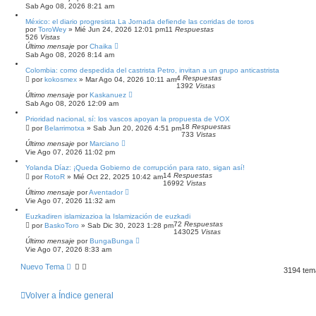
Sab Ago 08, 2026 8:21 am
México: el diario progresista La Jornada defiende las corridas de toros
por
ToroWey
»
Mié Jun 24, 2026 12:01 pm
11
Respuestas
526
Vistas
Último mensaje
por
Chaika
Sab Ago 08, 2026 8:14 am
Colombia: como despedida del castrista Petro, invitan a un grupo anticastrista
4
Respuestas
por
kokosmex
»
Mar Ago 04, 2026 10:11 am
1392
Vistas
Último mensaje
por
Kaskanuez
Sab Ago 08, 2026 12:09 am
Prioridad nacional, sí: los vascos apoyan la propuesta de VOX
18
Respuestas
por
Belarrimotxa
»
Sab Jun 20, 2026 4:51 pm
733
Vistas
Último mensaje
por
Marciano
Vie Ago 07, 2026 11:02 pm
Yolanda Díaz: ¡Queda Gobierno de corrupción para rato, sigan así!
14
Respuestas
por
RotoR
»
Mié Oct 22, 2025 10:42 am
16992
Vistas
Último mensaje
por
Aventador
Vie Ago 07, 2026 11:32 am
Euzkadiren islamizazioa la Islamización de euzkadi
72
Respuestas
por
BaskoToro
»
Sab Dic 30, 2023 1:28 pm
143025
Vistas
Último mensaje
por
BungaBunga
Vie Ago 07, 2026 8:33 am
Nuevo Tema
3194 te
Volver a Índice general