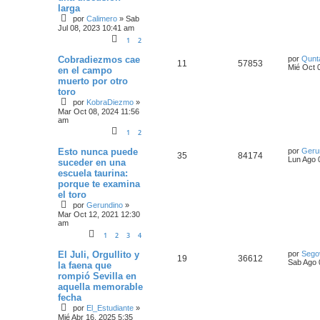
larga
por
Calimero
»
Sab
Jul 08, 2023 10:41 am
1
2
Cobradiezmos cae
por
Qunt
11
57853
Mié Oct 
en el campo
muerto por otro
toro
por
KobraDiezmo
»
Mar Oct 08, 2024 11:56
am
1
2
Esto nunca puede
por
Geru
35
84174
Lun Ago 
suceder en una
escuela taurina:
porque te examina
el toro
por
Gerundino
»
Mar Oct 12, 2021 12:30
am
1
2
3
4
El Juli, Orgullito y
por
Sego
19
36612
Sab Ago 
la faena que
rompió Sevilla en
aquella memorable
fecha
por
El_Estudiante
»
Mié Abr 16, 2025 5:35