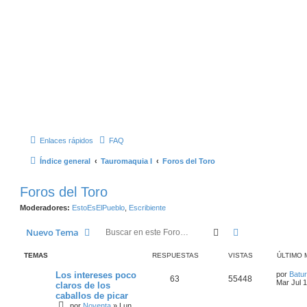
Enlaces rápidos
FAQ
Índice general
Tauromaquia I
Foros del Toro
Foros del Toro
Moderadores:
EstoEsElPueblo
,
Escribiente
Buscar
Búsqueda Ava
Nuevo Tema
TEMAS
RESPUESTAS
VISTAS
ÚLTIMO 
Los intereses poco
por
Batur
63
55448
Mar Jul 
claros de los
caballos de picar
por
Noventa
»
Lun