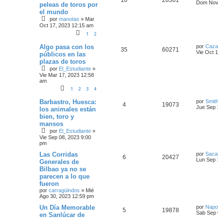
Dom Nov 
peleas de toros por
el mundo
por
manotas
»
Mar
Oct 17, 2023 12:15 am
1
2
Algo pasa con los
por
Caza
35
60271
Vie Oct 
públicos en las
plazas de toros
por
El_Estudiante
»
Vie Mar 17, 2023 12:58
am
1
2
3
4
Barbastro, Huesca:
por
Smith
4
19073
Jue Sep 
los animales están
bien, toro y
mansos
por
El_Estudiante
»
Vie Sep 08, 2023 9:00
pm
Las Corridas
por
Saca
6
20427
Lun Sep 
Generales de
Bilbao ya no se
parecen a lo que
fueron
por
carragüindos
»
Mié
Ago 30, 2023 12:59 pm
Un Día Memorable
por
Napo
5
19878
Sab Sep 
en Sanlúcar de