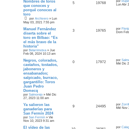
Nombres de toros
por
Rupe
5
19768
Lun Abr 
que conoces y
porqué conoces al
toro
por
Archivero
»
Lun
May 03, 2021 7:55 pm
Manuel Fernández
por
Flori
3
19765
Dom Feb 
diserta sobre el
toro en Bilbao: “Es
el más bravo de la
historia”
por
Belarrimotxa
»
Jue
Feb 08, 2024 10:13 am
Negros, colorados,
por
Salm
0
17972
Mié Dic 
castaños, tostados,
jaboneros y
ensabanados;
salpicado, burraco,
gargantillo: Toros
Juan Pedro
Domecq
por
Salmorejo
»
Mié Dic
27, 2023 11:00 am
Ya salieron las
por
Zorril
9
24495
Mié Nov 
ganaderías para
San Fermín 2024
por
San Fermín
»
Vie
Nov 10, 2023 9:31 am
El vídeo de las
por
Calag
10
28361