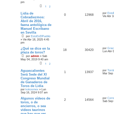
pm
1
2
Lidia de
por
Esto
0
12968
Vie Abr 
Cobradiezmos:
Abril de 2016,
faena antológica de
Manuel Escribano
en Sevilla
por
EstoEsElPueblo
»
Vie Abr 18, 2025 4:45
pm
¿Qué se dice en la
por
Grac
18
30420
Lun Abr 
plaza de toros?
por
admin
»
Sab
May 04, 2019 9:40 am
1
2
Aguascalientes
por
Toro
1
13937
Mar Sep 
Será Sede del XI
Congreso Mundial
de Ganaderos de
Toros de Lidia
por
kokosmex
»
Lun
Sep 16, 2024 9:07 am
Algunos vídeos de
por
Corr
2
14564
Sab Sep 
toros, o de
encierros, o sea
videos taurinos
que hay que ver