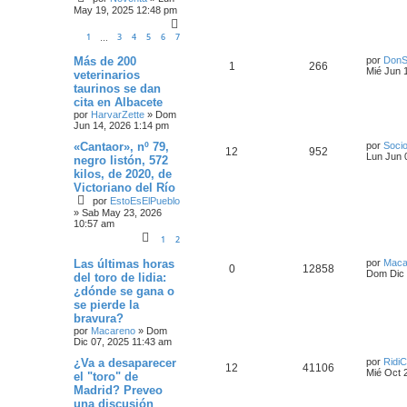
May 19, 2025 12:48 pm
1
3
4
5
6
7
…
Más de 200
por
DonS
1
266
Mié Jun 
veterinarios
taurinos se dan
cita en Albacete
por
HarvarZette
»
Dom
Jun 14, 2026 1:14 pm
«Cantaor», nº 79,
por
Socio
12
952
Lun Jun 
negro listón, 572
kilos, de 2020, de
Victoriano del Río
por
EstoEsElPueblo
»
Sab May 23, 2026
10:57 am
1
2
Las últimas horas
por
Maca
0
12858
Dom Dic 
del toro de lidia:
¿dónde se gana o
se pierde la
bravura?
por
Macareno
»
Dom
Dic 07, 2025 11:43 am
¿Va a desaparecer
por
RidiC
12
41106
Mié Oct 
el "toro" de
Madrid? Preveo
una discusión