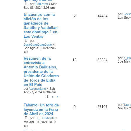
por
PatiPami
»
Mar
Sep 03, 2024 3:08 pm
Encuentro con la
por
Socio
2
14484
Lun Sep 
afición de los
ganaderos de
Saltillo y Valdellán
este domingo 1 en
Las Ventas
por
JoséJuanJuanJosé
»
Sab Ago 31, 2024 9:06
am
Resumen de la
por
K_Bul
13
32384
Jue May 
entrevista a
Antonio Bañuelos,
presidente de la
Unión de Criadores
de Toros de Lidia
en El País
por
Valentiniano
»
Sab
Abr 27, 2024 10:04 am
1
2
Tabarro: Un toro de
por
Tauro
9
27107
Mié Abr 
leyenda en la Feria
de Abril de 2024
por
El_Estudiante
»
Mié Abr 10, 2024 10:57
am