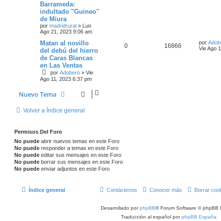
Barrameda:
indultado "Guineo"
de Miura
por
madridrural
»
Lun
Ago 21, 2023 9:06 am
Matan al novillo
por
Adob
0
16866
Vie Ago 
del debú del hierro
de Caras Blancas
en Las Ventas
por
Adobero
»
Vie
Ago 11, 2023 6:37 pm
Nuevo Tema
Volver a Índice general
Permisos Del Foro
No puede
abrir nuevos temas en este Foro
No puede
responder a temas en este Foro
No puede
editar sus mensajes en este Foro
No puede
borrar sus mensajes en este Foro
No puede
enviar adjuntos en este Foro
Índice general
Contáctenos
Conocer más
Borrar coo
Desarrollado por
phpBB
® Forum Software © phpBB 
Traducción al español por
phpBB España