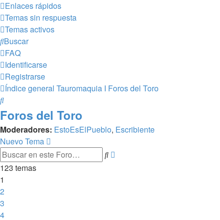
Enlaces rápidos
Temas sin respuesta
Temas activos
Buscar
FAQ
Identificarse
Registrarse
Índice general
Tauromaquia I
Foros del Toro
Buscar
Foros del Toro
Moderadores:
EstoEsElPueblo
,
Escribiente
Nuevo Tema
Búsqueda
Buscar
avanzada
123 temas
1
2
3
4