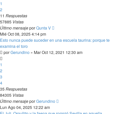
1
2
11
Respuestas
57885
Vistas
Último mensaje
por
Qunta V
Mié Oct 08, 2025 4:14 pm
Esto nunca puede suceder en una escuela taurina: porque te
examina el toro
por
Gerundino
»
Mar Oct 12, 2021 12:30 am
1
2
3
4
35
Respuestas
84305
Vistas
Último mensaje
por
Gerundino
Lun Ago 04, 2025 12:22 am
El Juli, Orgullito y la faena que rompió Sevilla en aquella