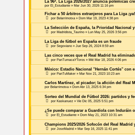
La 96ª. La Liga 2026/2027 anuncia polémicas cre
por
El_Estudiante
»
Mar Jun 30, 2026 11:16 pm
Fichar a 50 árbitros extranjeros para La Liga ¡ya!
por
Belarrimotxa
»
Dom Mar 19, 2023 4:38 pm
La Selección de España, la Prioridad Nacional y
por
Madridista_Taurino
»
Lun May 25, 2026 3:56 pm
La Liga de fútbol en España es un fraude
por
Segoviano
»
Jue Sep 26, 2024 8:59 am
Las cinco veces que el Real Madrid ha eliminad
por
PanTumacaYToros
»
Mié Mar 18, 2026 4:06 pm
México: Estadio Nacional "Hernán Cortés" con e
por
PanTuMaker
»
Mar Nov 21, 2023 10:23 am
Carlos Martínez, el picador; la afición del Real M
por
Belarrimotxa
»
Dom Abr 13, 2025 6:34 pm
Sorteo del Mundial de Fútbol 2026: partidos y f
por
Kaskanuez
»
Vie Dic 05, 2025 5:51 pm
¿Se puede comparar a Guardiola con Induráin o
por
El_Estudiante
»
Dom May 21, 2023 10:31 am
Champions 2025/2026 Sofocón del Real Madrid y 
por
JoseMadrid
»
Mar Sep 16, 2025 11:41 pm