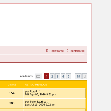
Registrarse
Identificarse
Página
1
de
19
1
2
3
4
5
19
Siguiente
464 temas
…
VISTAS
ÚLTIMO MENSAJE
por
RotoR
554
Mié Ago 05, 2026 9:51 pm
por
TuiterTaurina
303
Lun Jul 13, 2026 9:02 am