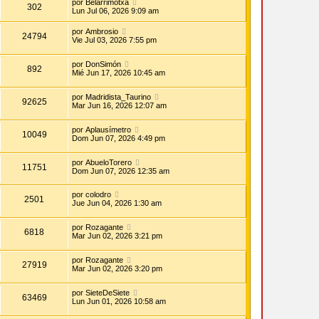
por
Belarrimotxa
302
Lun Jul 06, 2026 9:09 am
por
Ambrosio
24794
Vie Jul 03, 2026 7:55 pm
por
DonSimón
892
Mié Jun 17, 2026 10:45 am
por
Madridista_Taurino
92625
Mar Jun 16, 2026 12:07 am
por
Aplausímetro
10049
Dom Jun 07, 2026 4:49 pm
por
AbueloTorero
11751
Dom Jun 07, 2026 12:35 am
por
colodro
2501
Jue Jun 04, 2026 1:30 am
por
Rozagante
6818
Mar Jun 02, 2026 3:21 pm
por
Rozagante
27919
Mar Jun 02, 2026 3:20 pm
por
SieteDeSiete
63469
Lun Jun 01, 2026 10:58 am