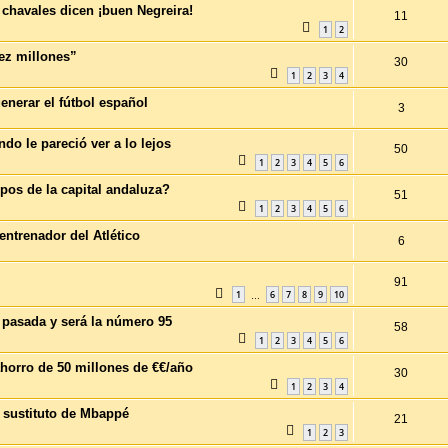
 chavales dicen ¡buen Negreira!
11
1
2
iez millones”
30
1
2
3
4
generar el fútbol español
3
o le pareció ver a lo lejos
50
1
2
3
4
5
6
pos de la capital andaluza?
51
1
2
3
4
5
6
ntrenador del Atlético
6
91
1
6
7
8
9
10
…
pasada y será la número 95
58
1
2
3
4
5
6
ahorro de 50 millones de €€/año
30
1
2
3
4
 sustituto de Mbappé
21
1
2
3