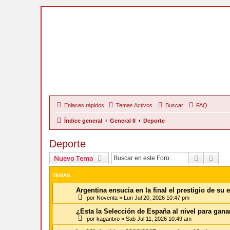
Enlaces rápidos
Temas Activos
Buscar
FAQ
Índice general
General II
Deporte
Deporte
Buscar
Bús
Nuevo Tema
TEMAS
Argentina ensucia en la final el prestigio de su e
por
Noventa
»
Lun Jul 20, 2026 10:47 pm
¿Esta la Selección de España al nivel para gana
por
kagantxo
»
Sab Jul 11, 2026 10:49 am