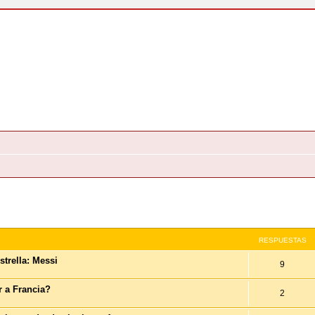
queda Avanzada
RESPUESTAS
strella: Messi
9
r a Francia?
2