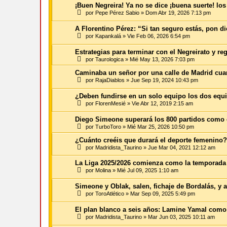
¡Buen Negreira! Ya no se dice ¡buena suerte! los
por
Pepe Pérez Sabio
»
Dom Abr 19, 2026 7:13 pm
A Florentino Pérez: “Si tan seguro estás, pon d
por
Kapankalá
»
Vie Feb 06, 2026 6:54 pm
Estrategias para terminar con el Negreirato y re
por
Taurologica
»
Mié May 13, 2026 7:03 pm
Caminaba un señor por una calle de Madrid cuand
por
RajaDiablos
»
Jue Sep 19, 2024 10:43 pm
¿Deben fundirse en un solo equipo los dos equi
por
FlorenMesié
»
Vie Abr 12, 2019 2:15 am
Diego Simeone superará los 800 partidos como e
por
TurboToro
»
Mié Mar 25, 2026 10:50 pm
¿Cuánto creéis que durará el deporte femenino?
por
Madridista_Taurino
»
Jue Mar 04, 2021 12:12 am
La Liga 2025/2026 comienza como la temporada 
por
Molina
»
Mié Jul 09, 2025 1:10 am
Simeone y Oblak, salen, fichaje de Bordalás, y 
por
ToroAtlético
»
Mar Sep 09, 2025 5:49 pm
El plan blanco a seis años: Lamine Yamal como
por
Madridista_Taurino
»
Mar Jun 03, 2025 10:11 am