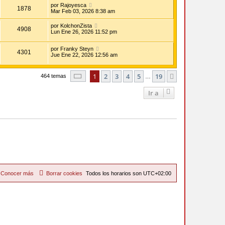
por
Rajoyesca
1878
Mar Feb 03, 2026 8:38 am
por
KolchonZista
4908
Lun Ene 26, 2026 11:52 pm
por
Franky Steyn
4301
Jue Ene 22, 2026 12:56 am
Página
1
de
19
1
2
3
4
5
19
Siguiente
464 temas
…
Ir a
Conocer más
Borrar cookies
Todos los horarios son
UTC+02:00