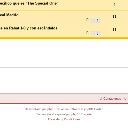
ecífico que es "The Special One"
1
eal Madrid
11
1
2
s en Rabat 1-0 y con escándalos
11
1
2
Contáctenos
Desarrollado por
phpBB
® Forum Software © phpBB Limited
Traducción al español por
phpBB España
Privacidad
|
Condiciones