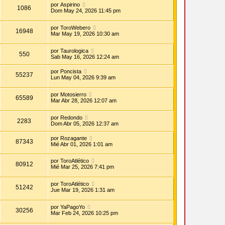
por
Aspirino
1086
Dom May 24, 2026 11:45 pm
por
ToroWebero
16948
Mar May 19, 2026 10:30 am
por
Taurologica
550
Sab May 16, 2026 12:24 am
por
Poncista
55237
Lun May 04, 2026 9:39 am
por
Motosierro
65589
Mar Abr 28, 2026 12:07 am
por
Redondo
2283
Dom Abr 05, 2026 12:37 am
por
Rozagante
87343
Mié Abr 01, 2026 1:01 am
por
ToroAtlético
80912
Mié Mar 25, 2026 7:41 pm
por
ToroAtlético
51242
Jue Mar 19, 2026 1:31 am
por
YaPagoYo
30256
Mar Feb 24, 2026 10:25 pm