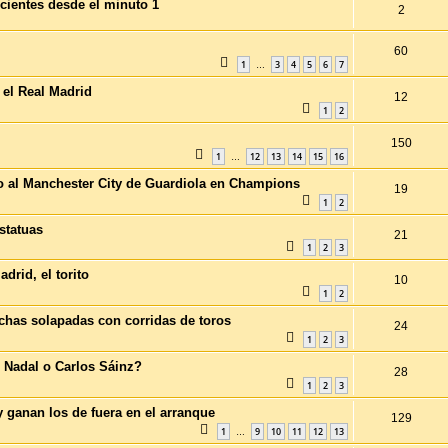
cientes desde el minuto 1
2
60
1
3
4
5
6
7
…
 el Real Madrid
12
1
2
150
1
12
13
14
15
16
…
o al Manchester City de Guardiola en Champions
19
1
2
statuas
21
1
2
3
adrid, el torito
10
1
2
echas solapadas con corridas de toros
24
1
2
3
 Nadal o Carlos Sáinz?
28
1
2
3
ganan los de fuera en el arranque
129
1
9
10
11
12
13
…