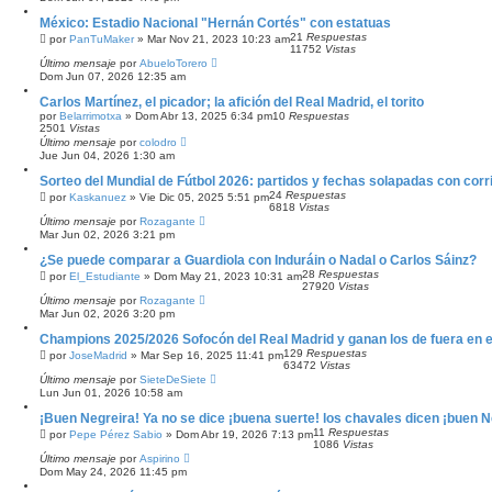
México: Estadio Nacional "Hernán Cortés" con estatuas
21
Respuestas
por
PanTuMaker
»
Mar Nov 21, 2023 10:23 am
11752
Vistas
Último mensaje
por
AbueloTorero
Dom Jun 07, 2026 12:35 am
Carlos Martínez, el picador; la afición del Real Madrid, el torito
por
Belarrimotxa
»
Dom Abr 13, 2025 6:34 pm
10
Respuestas
2501
Vistas
Último mensaje
por
colodro
Jue Jun 04, 2026 1:30 am
Sorteo del Mundial de Fútbol 2026: partidos y fechas solapadas con corr
24
Respuestas
por
Kaskanuez
»
Vie Dic 05, 2025 5:51 pm
6818
Vistas
Último mensaje
por
Rozagante
Mar Jun 02, 2026 3:21 pm
¿Se puede comparar a Guardiola con Induráin o Nadal o Carlos Sáinz?
28
Respuestas
por
El_Estudiante
»
Dom May 21, 2023 10:31 am
27920
Vistas
Último mensaje
por
Rozagante
Mar Jun 02, 2026 3:20 pm
Champions 2025/2026 Sofocón del Real Madrid y ganan los de fuera en e
129
Respuestas
por
JoseMadrid
»
Mar Sep 16, 2025 11:41 pm
63472
Vistas
Último mensaje
por
SieteDeSiete
Lun Jun 01, 2026 10:58 am
¡Buen Negreira! Ya no se dice ¡buena suerte! los chavales dicen ¡buen N
11
Respuestas
por
Pepe Pérez Sabio
»
Dom Abr 19, 2026 7:13 pm
1086
Vistas
Último mensaje
por
Aspirino
Dom May 24, 2026 11:45 pm