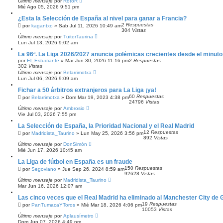
Último mensaje
por
RotoR
A
Mié Ago 05, 2026 9:51 pm
D
A
¿Esta la Selección de España al nivel para ganar a Francia?
2
Respuestas
por
kagantxo
»
Sab Jul 11, 2026 10:49 am
304
Vistas
Último mensaje
por
TuiterTaurina
Lun Jul 13, 2026 9:02 am
La 96ª. La Liga 2026/2027 anuncia polémicas crecientes desde el minuto
por
El_Estudiante
»
Mar Jun 30, 2026 11:16 pm
2
Respuestas
302
Vistas
Último mensaje
por
Belarrimotxa
Lun Jul 06, 2026 9:09 am
Fichar a 50 árbitros extranjeros para La Liga ¡ya!
60
Respuestas
por
Belarrimotxa
»
Dom Mar 19, 2023 4:38 pm
24796
Vistas
Último mensaje
por
Ambrosio
Vie Jul 03, 2026 7:55 pm
La Selección de España, la Prioridad Nacional y el Real Madrid
12
Respuestas
por
Madridista_Taurino
»
Lun May 25, 2026 3:56 pm
892
Vistas
Último mensaje
por
DonSimón
Mié Jun 17, 2026 10:45 am
La Liga de fútbol en España es un fraude
150
Respuestas
por
Segoviano
»
Jue Sep 26, 2024 8:59 am
92628
Vistas
Último mensaje
por
Madridista_Taurino
Mar Jun 16, 2026 12:07 am
Las cinco veces que el Real Madrid ha eliminado al Manchester City de
19
Respuestas
por
PanTumacaYToros
»
Mié Mar 18, 2026 4:06 pm
10053
Vistas
Último mensaje
por
Aplausímetro
Dom Jun 07, 2026 4:49 pm