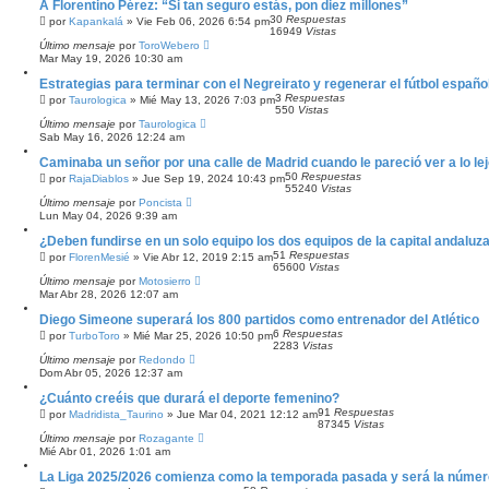
A Florentino Pérez: “Si tan seguro estás, pon diez millones”
30
Respuestas
por
Kapankalá
»
Vie Feb 06, 2026 6:54 pm
16949
Vistas
Último mensaje
por
ToroWebero
Mar May 19, 2026 10:30 am
Estrategias para terminar con el Negreirato y regenerar el fútbol españo
3
Respuestas
por
Taurologica
»
Mié May 13, 2026 7:03 pm
550
Vistas
Último mensaje
por
Taurologica
Sab May 16, 2026 12:24 am
Caminaba un señor por una calle de Madrid cuando le pareció ver a lo le
50
Respuestas
por
RajaDiablos
»
Jue Sep 19, 2024 10:43 pm
55240
Vistas
Último mensaje
por
Poncista
Lun May 04, 2026 9:39 am
¿Deben fundirse en un solo equipo los dos equipos de la capital andaluz
51
Respuestas
por
FlorenMesié
»
Vie Abr 12, 2019 2:15 am
65600
Vistas
Último mensaje
por
Motosierro
Mar Abr 28, 2026 12:07 am
Diego Simeone superará los 800 partidos como entrenador del Atlético
6
Respuestas
por
TurboToro
»
Mié Mar 25, 2026 10:50 pm
2283
Vistas
Último mensaje
por
Redondo
Dom Abr 05, 2026 12:37 am
¿Cuánto creéis que durará el deporte femenino?
91
Respuestas
por
Madridista_Taurino
»
Jue Mar 04, 2021 12:12 am
87345
Vistas
Último mensaje
por
Rozagante
Mié Abr 01, 2026 1:01 am
La Liga 2025/2026 comienza como la temporada pasada y será la númer