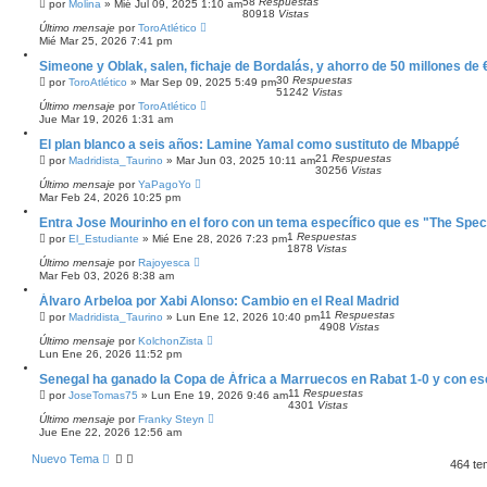
58
Respuestas
por
Molina
»
Mié Jul 09, 2025 1:10 am
80918
Vistas
Último mensaje
por
ToroAtlético
Mié Mar 25, 2026 7:41 pm
Simeone y Oblak, salen, fichaje de Bordalás, y ahorro de 50 millones de 
30
Respuestas
por
ToroAtlético
»
Mar Sep 09, 2025 5:49 pm
51242
Vistas
Último mensaje
por
ToroAtlético
Jue Mar 19, 2026 1:31 am
El plan blanco a seis años: Lamine Yamal como sustituto de Mbappé
21
Respuestas
por
Madridista_Taurino
»
Mar Jun 03, 2025 10:11 am
30256
Vistas
Último mensaje
por
YaPagoYo
Mar Feb 24, 2026 10:25 pm
Entra Jose Mourinho en el foro con un tema específico que es "The Spec
1
Respuestas
por
El_Estudiante
»
Mié Ene 28, 2026 7:23 pm
1878
Vistas
Último mensaje
por
Rajoyesca
Mar Feb 03, 2026 8:38 am
Álvaro Arbeloa por Xabi Alonso: Cambio en el Real Madrid
11
Respuestas
por
Madridista_Taurino
»
Lun Ene 12, 2026 10:40 pm
4908
Vistas
Último mensaje
por
KolchonZista
Lun Ene 26, 2026 11:52 pm
Senegal ha ganado la Copa de África a Marruecos en Rabat 1-0 y con e
11
Respuestas
por
JoseTomas75
»
Lun Ene 19, 2026 9:46 am
4301
Vistas
Último mensaje
por
Franky Steyn
Jue Ene 22, 2026 12:56 am
Nuevo Tema
464 t