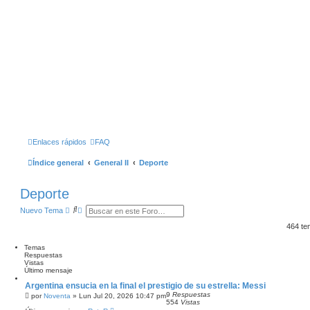
Enlaces rápidos
FAQ
Índice general
General II
Deporte
Deporte
B
B
Nuevo Tema
u
Ú
s
S
464 t
c
Q
a
U
Temas
r
E
Respuestas
D
Vistas
A
Último mensaje
A
V
Argentina ensucia en la final el prestigio de su estrella: Messi
A
9
Respuestas
por
Noventa
»
Lun Jul 20, 2026 10:47 pm
N
554
Vistas
Z