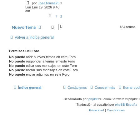
por
JoseTomas75
»
Lun Ene 19, 2026 9:46
am
1
2
Nuevo Tema
464 temas
Volver a Índice general
Permisos Del Foro
No puede
abrir nuevos temas en este Foro
No puede
responder a temas en este Foro
No puede
editar sus mensajes en este Foro
No puede
borrar sus mensajes en este Foro
No puede
enviar adjuntos en este Foro
Índice general
Contáctenos
Conocer más
Borrar coo
Desarrollado por
phpBB
® Forum Software © phpBB 
Traducción al español por
phpBB España
Privacidad
|
Condiciones