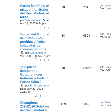
Carlos Martínez, el
por
colod
10
2516
Jue Jun 
picador; la afición
del Real Madrid, el
torito
por
Belarrimotxa
»
Dom
Abr 13, 2025 6:34 pm
1
2
Sorteo del Mundial
por
Roza
24
6829
Mar Jun 
de Fútbol 2026:
partidos y fechas
solapadas con
corridas de toros
por
Kaskanuez
»
Vie Dic 05, 2025 5:51 pm
1
2
3
¿Se puede
por
Roza
28
27940
Mar Jun 
comparar a
Guardiola con
Induráin o Nadal o
Carlos Sáinz?
por
El_Estudiante
»
Dom May 21, 2023
10:31 am
1
2
3
Champions
por
Siete
129
63522
Lun Jun 
2025/2026 Sofocón
del Real Madrid y