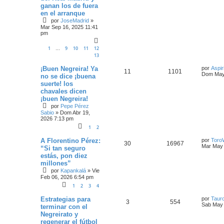
ganan los de fuera
en el arranque
por
JoseMadrid
»
Mar Sep 16, 2025 11:41
pm
1
9
10
11
12
…
13
¡Buen Negreira! Ya
por
Aspir
11
1101
Dom May 
no se dice ¡buena
suerte! los
chavales dicen
¡buen Negreira!
por
Pepe Pérez
Sabio
»
Dom Abr 19,
2026 7:13 pm
1
2
A Florentino Pérez:
por
Toro
30
16967
Mar May 
“Si tan seguro
estás, pon diez
millones”
por
Kapankalá
»
Vie
Feb 06, 2026 6:54 pm
1
2
3
4
Estrategias para
por
Tauro
3
554
Sab May 
terminar con el
Negreirato y
regenerar el fútbol