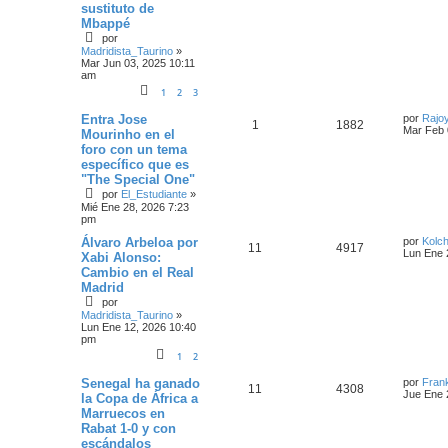
sustituto de
Mbappé
por
Madridista_Taurino
»
Mar Jun 03, 2025 10:11
am
1
2
3
Entra Jose
por
Rajo
1
1882
Mar Feb 
Mourinho en el
foro con un tema
específico que es
"The Special One"
por
El_Estudiante
»
Mié Ene 28, 2026 7:23
pm
Álvaro Arbeloa por
por
Kolc
11
4917
Lun Ene 
Xabi Alonso:
Cambio en el Real
Madrid
por
Madridista_Taurino
»
Lun Ene 12, 2026 10:40
pm
1
2
Senegal ha ganado
por
Fran
11
4308
Jue Ene 
la Copa de África a
Marruecos en
Rabat 1-0 y con
escándalos