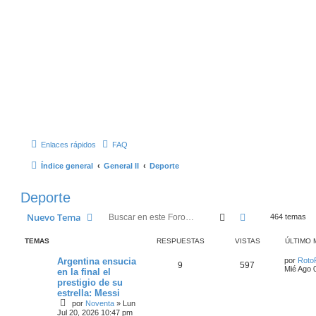
Enlaces rápidos
FAQ
Índice general
General II
Deporte
Deporte
Buscar
Búsqueda Ava
Nuevo Tema
464 temas
TEMAS
RESPUESTAS
VISTAS
ÚLTIMO 
Argentina ensucia
por
Roto
9
597
Mié Ago 
en la final el
prestigio de su
estrella: Messi
por
Noventa
»
Lun
Jul 20, 2026 10:47 pm