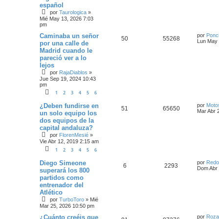
español
por
Taurologica
»
Mié May 13, 2026 7:03
pm
Caminaba un señor
por
Ponc
50
55268
Lun May 
por una calle de
Madrid cuando le
pareció ver a lo
lejos
por
RajaDiablos
»
Jue Sep 19, 2024 10:43
pm
1
2
3
4
5
6
¿Deben fundirse en
por
Motos
51
65650
Mar Abr 
un solo equipo los
dos equipos de la
capital andaluza?
por
FlorenMesié
»
Vie Abr 12, 2019 2:15 am
1
2
3
4
5
6
Diego Simeone
por
Redo
6
2293
Dom Abr 
superará los 800
partidos como
entrenador del
Atlético
por
TurboToro
»
Mié
Mar 25, 2026 10:50 pm
¿Cuánto creéis que
por
Roza