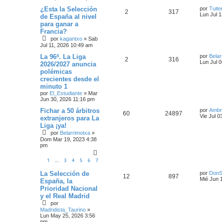
¿Esta la Selección
por
Tuite
2
317
Lun Jul 
de España al nivel
para ganar a
Francia?
por
kagantxo
»
Sab
Jul 11, 2026 10:49 am
La 96ª. La Liga
por
Belar
2
316
Lun Jul 
2026/2027 anuncia
polémicas
crecientes desde el
minuto 1
por
El_Estudiante
»
Mar
Jun 30, 2026 11:16 pm
Fichar a 50 árbitros
por
Ambr
60
24897
Vie Jul 0
extranjeros para La
Liga ¡ya!
por
Belarrimotxa
»
Dom Mar 19, 2023 4:38
pm
1
3
4
5
6
7
…
La Selección de
por
DonS
12
897
Mié Jun 
España, la
Prioridad Nacional
y el Real Madrid
por
Madridista_Taurino
»
Lun May 25, 2026 3:56
pm