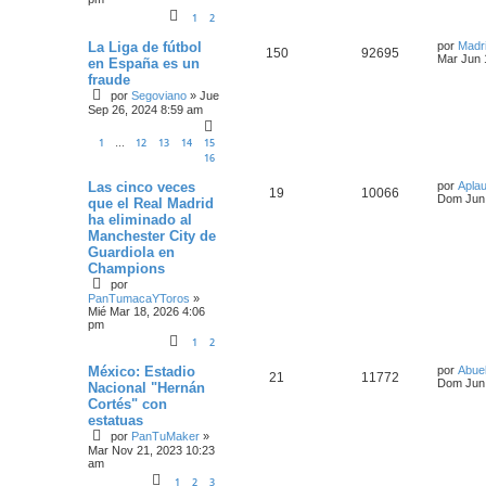
1
2
La Liga de fútbol
por
Madri
150
92695
Mar Jun 
en España es un
fraude
por
Segoviano
»
Jue
Sep 26, 2024 8:59 am
1
12
13
14
15
…
16
Las cinco veces
por
Apla
19
10066
Dom Jun 
que el Real Madrid
ha eliminado al
Manchester City de
Guardiola en
Champions
por
PanTumacaYToros
»
Mié Mar 18, 2026 4:06
pm
1
2
México: Estadio
por
Abue
21
11772
Dom Jun 
Nacional "Hernán
Cortés" con
estatuas
por
PanTuMaker
»
Mar Nov 21, 2023 10:23
am
1
2
3