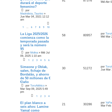
91
87376
Mié Abr 
durará el deporte
femenino?
por
Madridista_Taurino
»
Jue Mar 04, 2021 12:12
am
1
6
7
8
9
10
…
La Liga 2025/2026
por
ToroA
58
80957
Mié Mar 
comienza como la
temporada pasada
y será la número
95
por
Molina
»
Mié Jul
09, 2025 1:10 am
1
2
3
4
5
6
Simeone y Oblak,
por
ToroA
30
51272
Jue Mar 
salen, fichaje de
Bordalás, y ahorro
de 50 millones de €
€/año
por
ToroAtlético
»
Mar Sep 09, 2025 5:49
pm
1
2
3
4
El plan blanco a
por
YaPa
21
30286
Mar Feb 
seis años: Lamine
Yamal como