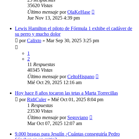
35620
Vistas
Último mensaje
por
OlaKeHase
Jue Nov 13, 2025 4:39 pm
Lewis Hamilton el piloto de Fórmula 1 exhibe el cadáver de
su perro y mucho dolor
por
Calixto
»
Mar Sep 30, 2025 3:25 pm
1
2
11
Respuestas
40345
Vistas
Último mensaje
por
CeltoHispano
Mié Oct 29, 2025 12:16 am
Hoy hace 8 años tocaron las tetas a Marta Torrecillas
por
RidiCuler
»
Mié Oct 01, 2025 8:04 pm
1
Respuestas
23530
Vistas
Último mensaje
por
Segoviano
Mar Oct 07, 2025 12:07 am
9.000 bragas para Jesulín ¿Cuántas conseguiría Pedro