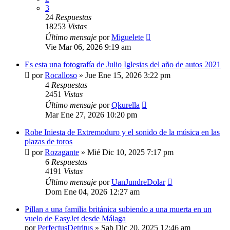
3
24
Respuestas
18253
Vistas
Último mensaje
por
Miguelete
Vie Mar 06, 2026 9:19 am
Es esta una fotografía de Julio Iglesias del año de autos 2021
por
Rocalloso
»
Jue Ene 15, 2026 3:22 pm
4
Respuestas
2451
Vistas
Último mensaje
por
Qkurella
Mar Ene 27, 2026 10:20 pm
Robe Iniesta de Extremoduro y el sonido de la música en las
plazas de toros
por
Rozagante
»
Mié Dic 10, 2025 7:17 pm
6
Respuestas
4191
Vistas
Último mensaje
por
UanJundreDolar
Dom Ene 04, 2026 12:27 am
Pillan a una familia británica subiendo a una muerta en un
vuelo de EasyJet desde Málaga
por
PerfectusDetritus
»
Sab Dic 20, 2025 12:46 am