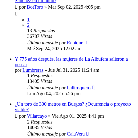
Sánchez en un mitin?
por
BotToro
»
Mar Sep 02, 2025 4:05 pm
1
2
13
Respuestas
36787
Vistas
Último mensaje
por
Repique
Mié Sep 24, 2025 12:02 am
Y 775 años después, las mujeres de La Albufera salieron a
pescar
por
Lumbreras
»
Jue Jul 31, 2025 11:24 am
1
Respuestas
13405
Vistas
Último mensaje
por
Palitroquero
Lun Ago 04, 2025 5:56 pm
¿Un toro de 300 metros en Burgos? ¿Ocurrencia o proyecto
viable?
por
Villarcayo
»
Vie Ago 01, 2025 4:41 pm
2
Respuestas
14035
Vistas
Último mensaje
por
CalaVera