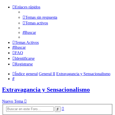
Enlaces rápidos
Temas sin respuesta
Temas activos
Buscar
Temas Activos
Buscar
FAQ
Identificarse
Registrarse
Índice general
General II
Extravagancia y Sensacionalismo
Buscar
Extravagancia y Sensacionalismo
Nuevo Tema
Búsqueda
Buscar
avanzada