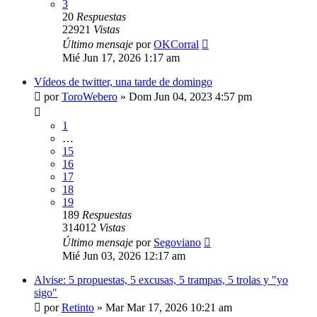
3
20
Respuestas
22921
Vistas
Último mensaje
por
OKCorral
Mié Jun 17, 2026 1:17 am
Vídeos de twitter, una tarde de domingo
por
ToroWebero
»
Dom Jun 04, 2023 4:57 pm
1
…
15
16
17
18
19
189
Respuestas
314012
Vistas
Último mensaje
por
Segoviano
Mié Jun 03, 2026 12:17 am
Alvise: 5 propuestas, 5 excusas, 5 trampas, 5 trolas y "yo
sigo"
por
Retinto
»
Mar Mar 17, 2026 10:21 am