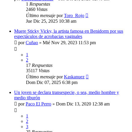
1
Respuestas
2460
Vistas
Último mensaje
por
Toro_Rojo
Jue Dic 25, 2025 10:38 am
Muere Sticky Vicky, la artista famosa en Benidorm por sus
espectáculos de acrobacias vaginales
por
Cuñao
»
Mié Nov 29, 2023 11:53 pm
1
2
17
Respuestas
35117
Vistas
Último mensaje
por
Kaskanuez
Dom Dic 07, 2025 6:38 pm
Un joven se declara transespecie, o sea, medio hombre y
medio tiburón
por
Paco El Perro
»
Dom Dic 13, 2020 12:38 am
1
2
3
25
Respuestas