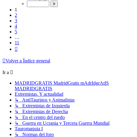
de
11
1
2
3
4
5
…
11
Siguiente
Volver a Índice general
Ir a
MADRIDGRATIS MadridGratis mAdrIdgrAtIS
MADRIDGRATIS
Extremistas. Y actualidad
↳ AntiTaurinos y Animalistas
↳ Extremistas de Izquierda
↳ Extremistas de Derecha
↳ En el centro del ruedo
↳ Guerra en Ucrania y Tercera Guerra Mundial
Tauromaquia I
↳ Normas del foro