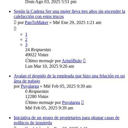
Dom Ago 03, 2025 5:51 pm
Según la Cadena Ser una mujer lleva tres años sin encender la
calefacción con estos trucos
por
PanTuMaker
»
Mié Ene 29, 2025 1:21 am
1
2
3
24
Respuestas
49022
Vistas
Último mensaje
por
AristóBulo
Lun Mar 10, 2025 9:26 am
Avalan el despido de la empleada que hizo una felación en un
área de trabajo
por
Puyalarga
»
Mié Feb 05, 2025 9:39 am
0
Respuestas
12280
Vistas
Último mensaje
por
Puyalarga
Mié Feb 05, 2025 9:39 am
Iniciativa de un grupo de propietarios para okupar casas de
políticos de izquierda