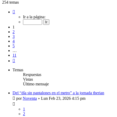
254 temas
Página
1
Ir a la página:
de
11
1
2
3
4
5
…
11
Siguiente
Temas
Respuestas
Vistas
Último mensaje
Del “día sin pantalones en el metro” a la jornada therian
por
Noventa
»
Lun Feb 23, 2026 4:15 pm
1
2