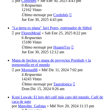
por
Cordobés
»
Jue Ene 30, 2025 4:43 pm
0
Respuestas
12162
Vistas
Último mensaje
por
Cordobés
Jue Ene 30, 2025 4:43 pm
"La tierra es plana" Javi Pores, entrenador de fútbol
por
FlorenMesié
»
Sab Ene 25, 2025 8:22 pm
6
Respuestas
15180
Vistas
Último mensaje
por
HuangTxo
Jue Ene 30, 2025 12:12 am
Mapa de hechos o mapa de proyectos Pornhub y la
pornografía en el mundo
por
Morgan88
»
Mié Dic 11, 2024 7:02 pm
4
Respuestas
14243
Vistas
Último mensaje
por
Taurologica
Dom Dic 15, 2024 9:26 am
Kopi Luwak: El lujo del café más caro del mundo. Café de
caca de gato
por
Manolito_Gafotas
»
Mié Nov 20, 2024 11:15 pm