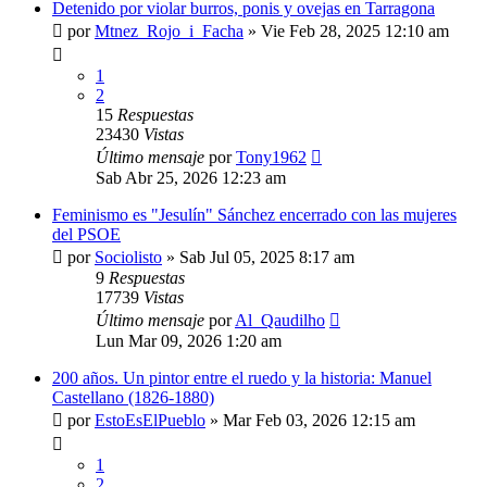
Detenido por violar burros, ponis y ovejas en Tarragona
por
Mtnez_Rojo_i_Facha
»
Vie Feb 28, 2025 12:10 am
1
2
15
Respuestas
23430
Vistas
Último mensaje
por
Tony1962
Sab Abr 25, 2026 12:23 am
Feminismo es "Jesulín" Sánchez encerrado con las mujeres
del PSOE
por
Sociolisto
»
Sab Jul 05, 2025 8:17 am
9
Respuestas
17739
Vistas
Último mensaje
por
Al_Qaudilho
Lun Mar 09, 2026 1:20 am
200 años. Un pintor entre el ruedo y la historia: Manuel
Castellano (1826-1880)
por
EstoEsElPueblo
»
Mar Feb 03, 2026 12:15 am
1
2