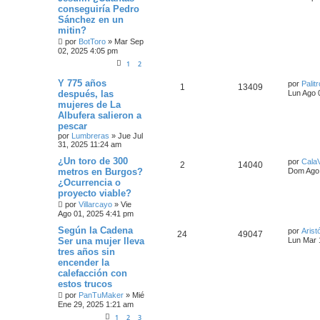
conseguiría Pedro
Sánchez en un
mitin?
por
BotToro
»
Mar Sep
02, 2025 4:05 pm
1
2
Y 775 años
por
Palit
1
13409
después, las
Lun Ago 
mujeres de La
Albufera salieron a
pescar
por
Lumbreras
»
Jue Jul
31, 2025 11:24 am
¿Un toro de 300
por
Cala
2
14040
metros en Burgos?
Dom Ago 
¿Ocurrencia o
proyecto viable?
por
Villarcayo
»
Vie
Ago 01, 2025 4:41 pm
Según la Cadena
por
Arist
24
49047
Ser una mujer lleva
Lun Mar 
tres años sin
encender la
calefacción con
estos trucos
por
PanTuMaker
»
Mié
Ene 29, 2025 1:21 am
1
2
3