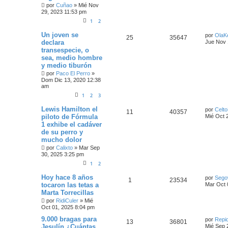
por
Cuñao
»
Mié Nov
29, 2023 11:53 pm
1
2
Un joven se
por
OlaK
25
35647
declara
Jue Nov 
transespecie, o
sea, medio hombre
y medio tiburón
por
Paco El Perro
»
Dom Dic 13, 2020 12:38
am
1
2
3
Lewis Hamilton el
por
Celt
11
40357
piloto de Fórmula
Mié Oct 
1 exhibe el cadáver
de su perro y
mucho dolor
por
Calixto
»
Mar Sep
30, 2025 3:25 pm
1
2
Hoy hace 8 años
por
Sego
1
23534
tocaron las tetas a
Mar Oct 
Marta Torrecillas
por
RidiCuler
»
Mié
Oct 01, 2025 8:04 pm
9.000 bragas para
por
Repi
13
36801
Jesulín ¿Cuántas
Mié Sep 