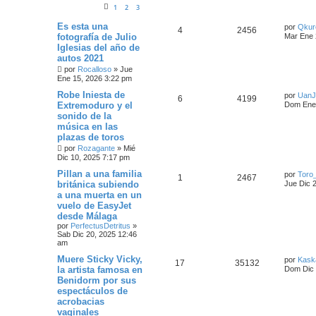
1
2
3
Es esta una
por
Qkure
4
2456
fotografía de Julio
Mar Ene 
Iglesias del año de
autos 2021
por
Rocalloso
»
Jue
Ene 15, 2026 3:22 pm
Robe Iniesta de
por
UanJ
6
4199
Extremoduro y el
Dom Ene 
sonido de la
música en las
plazas de toros
por
Rozagante
»
Mié
Dic 10, 2025 7:17 pm
Pillan a una familia
por
Toro
1
2467
británica subiendo
Jue Dic 
a una muerta en un
vuelo de EasyJet
desde Málaga
por
PerfectusDetritus
»
Sab Dic 20, 2025 12:46
am
Muere Sticky Vicky,
por
Kask
17
35132
la artista famosa en
Dom Dic 
Benidorm por sus
espectáculos de
acrobacias
vaginales