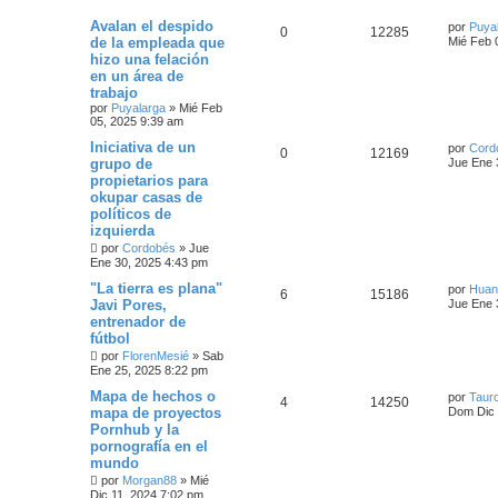
Avalan el despido
por
Puya
0
12285
de la empleada que
Mié Feb 
hizo una felación
en un área de
trabajo
por
Puyalarga
»
Mié Feb
05, 2025 9:39 am
Iniciativa de un
por
Cord
0
12169
grupo de
Jue Ene 
propietarios para
okupar casas de
políticos de
izquierda
por
Cordobés
»
Jue
Ene 30, 2025 4:43 pm
"La tierra es plana"
por
Huan
6
15186
Javi Pores,
Jue Ene 
entrenador de
fútbol
por
FlorenMesié
»
Sab
Ene 25, 2025 8:22 pm
Mapa de hechos o
por
Tauro
4
14250
mapa de proyectos
Dom Dic 
Pornhub y la
pornografía en el
mundo
por
Morgan88
»
Mié
Dic 11, 2024 7:02 pm