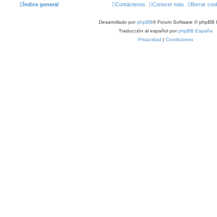
Índice general
Contáctenos
Conocer más
Borrar coo
Desarrollado por
phpBB
® Forum Software © phpBB 
Traducción al español por
phpBB España
Privacidad
|
Condiciones