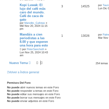
Kopi Luwak: El
por
Tauro
3
14525
lujo del café más
Lun Dic 
caro del mundo.
Café de caca de
gato
por
Manolito_Gafotas
»
Mié Nov 20, 2024 11:15
pm
Mandáis a cien
por
Palm
1
13026
periodistas a las
Mar Nov 
8.00 y que esperen
una hora para esto
por
PeterSancheth
»
Lun Nov 25, 2024 10:43
am
Nuevo Tema
254 temas
Volver a Índice general
Permisos Del Foro
No puede
abrir nuevos temas en este Foro
No puede
responder a temas en este Foro
No puede
editar sus mensajes en este Foro
No puede
borrar sus mensajes en este Foro
No puede
enviar adjuntos en este Foro