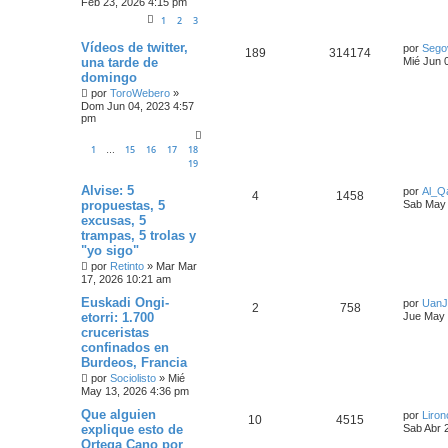
Feb 23, 2026 4:15 pm
1
2
3
Vídeos de twitter,
por
Sego
189
314174
una tarde de
Mié Jun 
domingo
por
ToroWebero
»
Dom Jun 04, 2023 4:57
pm
1
15
16
17
18
…
19
Alvise: 5
por
Al_Q
4
1458
propuestas, 5
Sab May 
excusas, 5
trampas, 5 trolas y
"yo sigo"
por
Retinto
»
Mar Mar
17, 2026 10:21 am
Euskadi Ongi-
por
UanJ
2
758
etorri: 1.700
Jue May 
cruceristas
confinados en
Burdeos, Francia
por
Sociolisto
»
Mié
May 13, 2026 4:36 pm
Que alguien
por
Liron
10
4515
explique esto de
Sab Abr 
Ortega Cano por