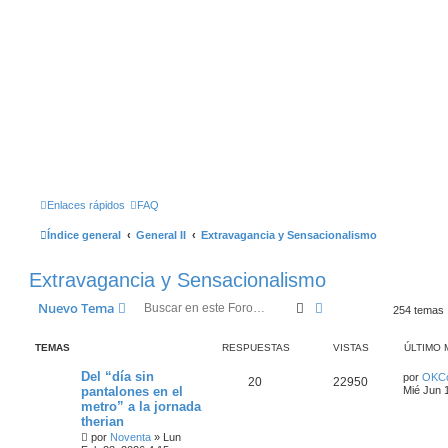
Enlaces rápidos
FAQ
Índice general
General II
Extravagancia y Sensacionalismo
Extravagancia y Sensacionalismo
Buscar
Búsqueda Avanzad
Nuevo Tema
254 temas
TEMAS
RESPUESTAS
VISTAS
ÚLTIMO 
Del “día sin
por
OKCo
20
22950
pantalones en el
Mié Jun 
metro” a la jornada
therian
por
Noventa
»
Lun