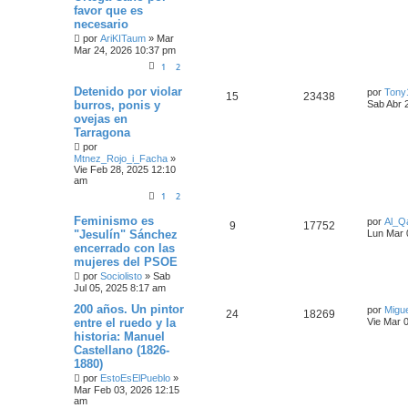
favor que es
necesario
por
AriKITaum
»
Mar
Mar 24, 2026 10:37 pm
1
2
Detenido por violar
por
Tony
15
23438
burros, ponis y
Sab Abr 
ovejas en
Tarragona
por
Mtnez_Rojo_i_Facha
»
Vie Feb 28, 2025 12:10
am
1
2
Feminismo es
por
Al_Q
9
17752
"Jesulín" Sánchez
Lun Mar 
encerrado con las
mujeres del PSOE
por
Sociolisto
»
Sab
Jul 05, 2025 8:17 am
200 años. Un pintor
por
Migue
24
18269
entre el ruedo y la
Vie Mar 
historia: Manuel
Castellano (1826-
1880)
por
EstoEsElPueblo
»
Mar Feb 03, 2026 12:15
am