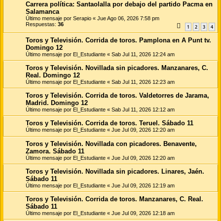
Carrera política: Santaolalla por debajo del partido Pacma en
Salamanca
Último mensaje por
Serapio
«
Jue Ago 06, 2026 7:58 pm
Respuestas:
36
1
2
3
4
Toros y Televisión. Corrida de toros. Pamplona en A Punt tv.
Domingo 12
Último mensaje por
El_Estudiante
«
Sab Jul 11, 2026 12:24 am
Toros y Televisión. Novillada sin picadores. Manzanares, C.
Real. Domingo 12
Último mensaje por
El_Estudiante
«
Sab Jul 11, 2026 12:23 am
Toros y Televisión. Corrida de toros. Valdetorres de Jarama,
Madrid. Domingo 12
Último mensaje por
El_Estudiante
«
Sab Jul 11, 2026 12:12 am
Toros y Televisión. Corrida de toros. Teruel. Sábado 11
Último mensaje por
El_Estudiante
«
Jue Jul 09, 2026 12:20 am
Toros y Televisión. Novillada con picadores. Benavente,
Zamora. Sábado 11
Último mensaje por
El_Estudiante
«
Jue Jul 09, 2026 12:20 am
Toros y Televisión. Novillada sin picadores. Linares, Jaén.
Sábado 11
Último mensaje por
El_Estudiante
«
Jue Jul 09, 2026 12:19 am
Toros y Televisión. Corrida de toros. Manzanares, C. Real.
Sábado 11
Último mensaje por
El_Estudiante
«
Jue Jul 09, 2026 12:18 am