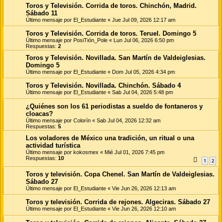
Toros y Televisión. Corrida de toros. Chinchón, Madrid.
Sábado 11
Último mensaje por
El_Estudiante
«
Jue Jul 09, 2026 12:17 am
Toros y Televisión. Corrida de toros. Teruel. Domingo 5
Último mensaje por
PosiTión_Pole
«
Lun Jul 06, 2026 6:50 pm
Respuestas:
2
Toros y Televisión. Novillada. San Martín de Valdeiglesias.
Domingo 5
Último mensaje por
El_Estudiante
«
Dom Jul 05, 2026 4:34 pm
Toros y Televisión. Novillada. Chinchón. Sábado 4
Último mensaje por
El_Estudiante
«
Sab Jul 04, 2026 5:48 pm
¿Quiénes son los 61 periodistas a sueldo de fontaneros y
cloacas?
Último mensaje por
Colorín
«
Sab Jul 04, 2026 12:32 am
Respuestas:
5
Los voladores de México una tradición, un ritual o una
actividad turística
Último mensaje por
kokosmex
«
Mié Jul 01, 2026 7:45 pm
Respuestas:
10
1
2
Toros y televisión. Copa Chenel. San Martín de Valdeiglesias.
Sábado 27
Último mensaje por
El_Estudiante
«
Vie Jun 26, 2026 12:13 am
Toros y televisión. Corrida de rejones. Algeciras. Sábado 27
Último mensaje por
El_Estudiante
«
Vie Jun 26, 2026 12:10 am