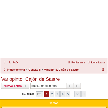
FAQ
Registrarse
Identificarse
B
Índice general
General II
Variopinto. Cajón de Sastre
u
Variopinto. Cajón de Sastre
s
Buscar
Búsqueda Avanzad
Nuevo Tema
c
a
Página
1
de
36
1
2
3
4
5
36
Siguiente
897 temas
…
r
Temas