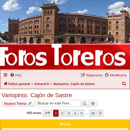
FAQ
Registrarse
Identificarse
B
Índice general
General II
Variopinto. Cajón de Sastre
u
Variopinto. Cajón de Sastre
s
Buscar
Búsqueda Avanzad
Nuevo Tema
c
a
Página
1
de
36
1
2
3
4
5
36
Siguiente
898 temas
…
r
Temas