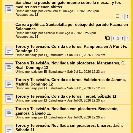
Sánchez ha puesto un gato muerto sobre la mesa… y los
medios nos tienen ahítos
Último mensaje por
ZeroCero
«
Lun Ago 10, 2026 3:28 pm
Respuestas:
13
1
2
Carrera política: Santaolalla por debajo del partido Pacma en
Salamanca
Último mensaje por
Serapio
«
Jue Ago 06, 2026 7:58 pm
Respuestas:
36
1
2
3
4
Toros y Televisión. Corrida de toros. Pamplona en A Punt tv.
Domingo 12
Último mensaje por
El_Estudiante
«
Sab Jul 11, 2026 12:24 am
Toros y Televisión. Novillada sin picadores. Manzanares, C.
Real. Domingo 12
Último mensaje por
El_Estudiante
«
Sab Jul 11, 2026 12:23 am
Toros y Televisión. Corrida de toros. Valdetorres de Jarama,
Madrid. Domingo 12
Último mensaje por
El_Estudiante
«
Sab Jul 11, 2026 12:12 am
Toros y Televisión. Corrida de toros. Teruel. Sábado 11
Último mensaje por
El_Estudiante
«
Jue Jul 09, 2026 12:20 am
Toros y Televisión. Novillada con picadores. Benavente,
Zamora. Sábado 11
Último mensaje por
El_Estudiante
«
Jue Jul 09, 2026 12:20 am
Toros y Televisión. Novillada sin picadores. Linares, Jaén.
Sábado 11