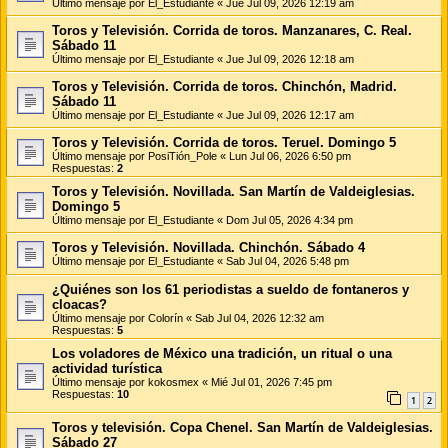
Último mensaje por
El_Estudiante
«
Jue Jul 09, 2026 12:19 am
Toros y Televisión. Corrida de toros. Manzanares, C. Real.
Sábado 11
Último mensaje por
El_Estudiante
«
Jue Jul 09, 2026 12:18 am
Toros y Televisión. Corrida de toros. Chinchón, Madrid.
Sábado 11
Último mensaje por
El_Estudiante
«
Jue Jul 09, 2026 12:17 am
Toros y Televisión. Corrida de toros. Teruel. Domingo 5
Último mensaje por
PosiTión_Pole
«
Lun Jul 06, 2026 6:50 pm
Respuestas:
2
Toros y Televisión. Novillada. San Martín de Valdeiglesias.
Domingo 5
Último mensaje por
El_Estudiante
«
Dom Jul 05, 2026 4:34 pm
Toros y Televisión. Novillada. Chinchón. Sábado 4
Último mensaje por
El_Estudiante
«
Sab Jul 04, 2026 5:48 pm
¿Quiénes son los 61 periodistas a sueldo de fontaneros y
cloacas?
Último mensaje por
Colorín
«
Sab Jul 04, 2026 12:32 am
Respuestas:
5
Los voladores de México una tradición, un ritual o una
actividad turística
Último mensaje por
kokosmex
«
Mié Jul 01, 2026 7:45 pm
Respuestas:
10
1
2
Toros y televisión. Copa Chenel. San Martín de Valdeiglesias.
Sábado 27