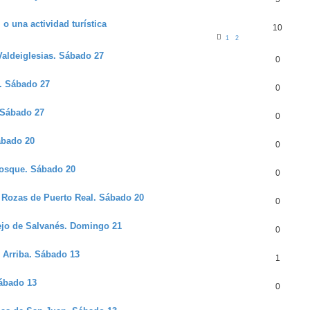
 o una actividad turística
10
1
2
Valdeiglesias. Sábado 27
0
s. Sábado 27
0
. Sábado 27
0
ábado 20
0
 Bosque. Sábado 20
0
s Rozas de Puerto Real. Sábado 20
0
arejo de Salvanés. Domingo 21
0
e Arriba. Sábado 13
1
Sábado 13
0