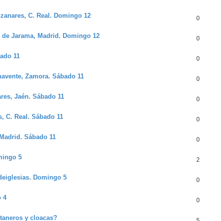
nzanares, C. Real. Domingo 12
0
es de Jarama, Madrid. Domingo 12
0
bado 11
0
enavente, Zamora. Sábado 11
0
ares, Jaén. Sábado 11
0
s, C. Real. Sábado 11
0
 Madrid. Sábado 11
0
omingo 5
2
ldeiglesias. Domingo 5
0
o 4
0
ntaneros y cloacas?
5