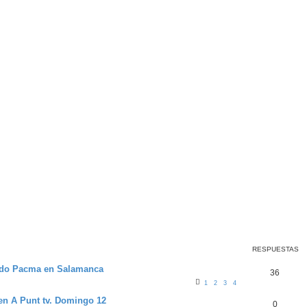
RESPUESTAS
rtido Pacma en Salamanca
36
1
2
3
4
 en A Punt tv. Domingo 12
0