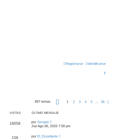
Registrarse
Identificarse
B
u
s
c
P
1
897 temas
S
2
3
4
5
…
36
a
á
i
g
g
r
i
u
VISTAS
ÚLTIMO MENSAJE
n
i
a
e
por
Serapio
1
16058
n
d
Jue Ago 06, 2026 7:58 pm
t
e
e
3
por
El_Estudiante
6
156