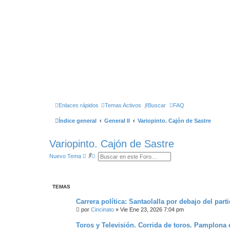
Enlaces rápidos
Temas Activos
Buscar
FAQ
Índice general
General II
Variopinto. Cajón de Sastre
Variopinto. Cajón de Sastre
B
B
Nuevo Tema
u
Ú
s
S
c
Q
a
U
r
E
TEMAS
D
A
Carrera política: Santaolalla por debajo del pa
A
por
Cincinato
»
Vie Ene 23, 2026 7:04 pm
V
A
N
Toros y Televisión. Corrida de toros. Pamplona
Z