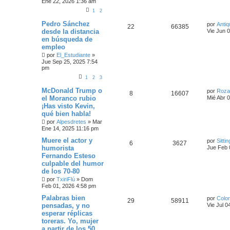
Ene 22, 2026 1:36 am
A
D
1
2
A
Pedro Sánchez
por
Antiq
22
66385
desde la distancia
Vie Jun 
en búsqueda de
empleo
por
El_Estudiante
»
Jue Sep 25, 2025 7:54
pm
1
2
3
McDonald Trump o
por
Roza
8
16607
el Moranco rubio
Mié Abr 
¡Has visto Kevin,
qué bien habla!
por
Alpesdretes
»
Mar
Ene 14, 2025 11:16 pm
Muere el actor y
por
Sittin
6
3627
humorista
Jue Feb 
Fernando Esteso
culpable del humor
de los 70-80
por
TxiriFlú
»
Dom
Feb 01, 2026 4:58 pm
Palabras bien
por
Color
29
58911
pensadas, y no
Vie Jul 0
esperar réplicas
toreras. Yo, mujer
a partir de los 50