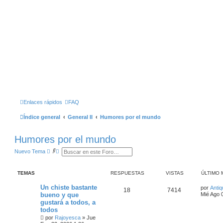
Enlaces rápidos
FAQ
Índice general
General II
Humores por el mundo
Humores por el mundo
B
B
Nuevo Tema
u
Ú
s
S
c
Q
TEMAS
RESPUESTAS
VISTAS
ÚLTIMO 
a
U
r
E
D
Un chiste bastante
por
Antiq
18
7414
A
bueno y que
Mié Ago 
A
gustará a todos, a
V
todos
A
N
por
Rajoyesca
»
Jue
Z