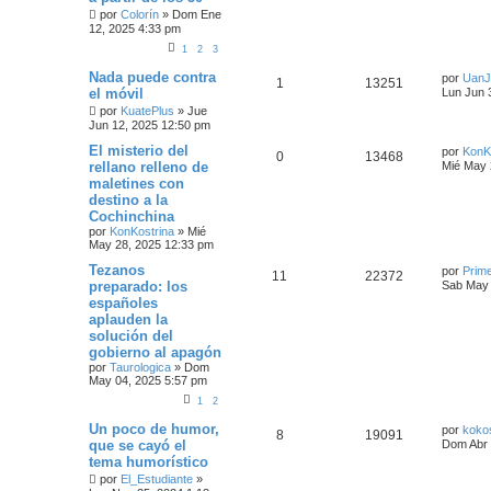
por
Colorín
»
Dom Ene
12, 2025 4:33 pm
1
2
3
Nada puede contra
por
UanJ
1
13251
el móvil
Lun Jun 
por
KuatePlus
»
Jue
Jun 12, 2025 12:50 pm
El misterio del
por
KonK
0
13468
rellano relleno de
Mié May 
maletines con
destino a la
Cochinchina
por
KonKostrina
»
Mié
May 28, 2025 12:33 pm
Tezanos
por
Prim
11
22372
preparado: los
Sab May 
españoles
aplauden la
solución del
gobierno al apagón
por
Taurologica
»
Dom
May 04, 2025 5:57 pm
1
2
Un poco de humor,
por
koko
8
19091
que se cayó el
Dom Abr 
tema humorístico
por
El_Estudiante
»