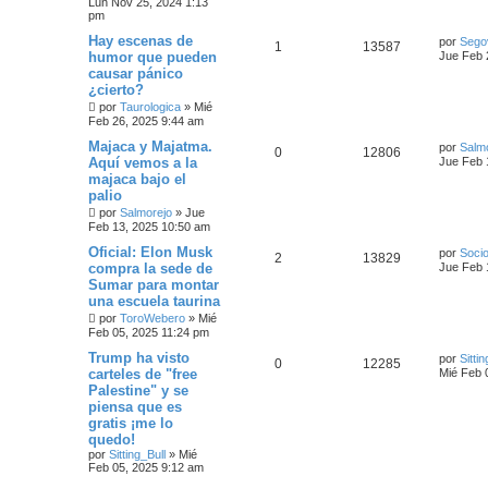
Lun Nov 25, 2024 1:13
pm
Hay escenas de
por
Sego
1
13587
humor que pueden
Jue Feb 
causar pánico
¿cierto?
por
Taurologica
»
Mié
Feb 26, 2025 9:44 am
Majaca y Majatma.
por
Salm
0
12806
Aquí vemos a la
Jue Feb 
majaca bajo el
palio
por
Salmorejo
»
Jue
Feb 13, 2025 10:50 am
Oficial: Elon Musk
por
Socio
2
13829
compra la sede de
Jue Feb 
Sumar para montar
una escuela taurina
por
ToroWebero
»
Mié
Feb 05, 2025 11:24 pm
Trump ha visto
por
Sittin
0
12285
carteles de "free
Mié Feb 
Palestine" y se
piensa que es
gratis ¡me lo
quedo!
por
Sitting_Bull
»
Mié
Feb 05, 2025 9:12 am