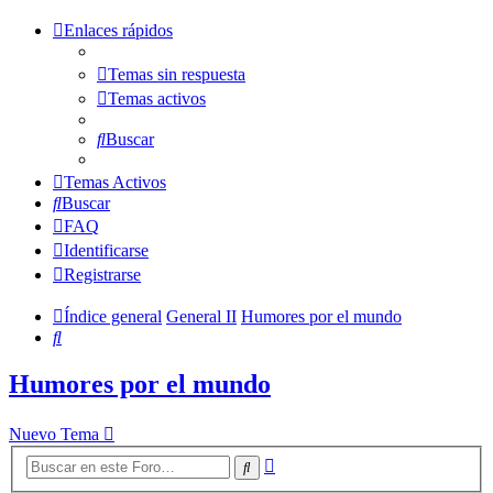
Enlaces rápidos
Temas sin respuesta
Temas activos
Buscar
Temas Activos
Buscar
FAQ
Identificarse
Registrarse
Índice general
General II
Humores por el mundo
Buscar
Humores por el mundo
Nuevo Tema
Búsqueda
Buscar
avanzada