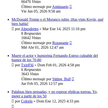
66476
Vistas
Último mensaje
por
Antiquario
Vie Jun 05, 2026 9:58 am
McDonald Trump o el Moranco rubio ¡Has visto Kevin, qué
bien habla!
por
Alpesdretes
»
Mar Ene 14, 2025 11:16 pm
8
Respuestas
16642
Vistas
Último mensaje
por
Rozagante
Mié Abr 01, 2026 12:47 am
Muere el actor y humorista Fernando Esteso culpable del
humor de los 70-80
por
TxiriFlú
»
Dom Feb 01, 2026 4:58 pm
6
Respuestas
3643
Vistas
Último mensaje
por
Sitting_Bull
Jue Feb 05, 2026 12:57 pm
Palabras bien pensadas, y no esperar réplicas toreras. Yo,
mujer a partir de los 50
por
Colorín
»
Dom Ene 12, 2025 4:33 pm