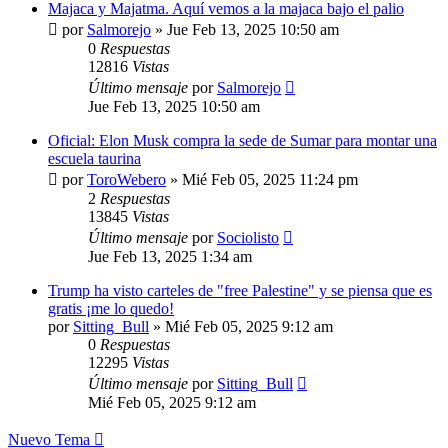
Majaca y Majatma. Aquí vemos a la majaca bajo el palio
por
Salmorejo
»
Jue Feb 13, 2025 10:50 am
0
Respuestas
12816
Vistas
Último mensaje
por
Salmorejo
Jue Feb 13, 2025 10:50 am
Oficial: Elon Musk compra la sede de Sumar para montar una
escuela taurina
por
ToroWebero
»
Mié Feb 05, 2025 11:24 pm
2
Respuestas
13845
Vistas
Último mensaje
por
Sociolisto
Jue Feb 13, 2025 1:34 am
Trump ha visto carteles de "free Palestine" y se piensa que es
gratis ¡me lo quedo!
por
Sitting_Bull
»
Mié Feb 05, 2025 9:12 am
0
Respuestas
12295
Vistas
Último mensaje
por
Sitting_Bull
Mié Feb 05, 2025 9:12 am
Nuevo Tema