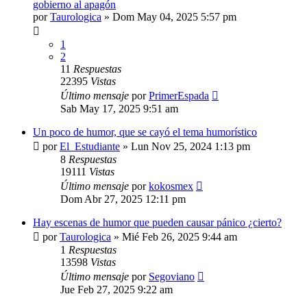
gobierno al apagón
por
Taurologica
»
Dom May 04, 2025 5:57 pm
1
2
11
Respuestas
22395
Vistas
Último mensaje
por
PrimerEspada
Sab May 17, 2025 9:51 am
Un poco de humor, que se cayó el tema humorístico
por
El_Estudiante
»
Lun Nov 25, 2024 1:13 pm
8
Respuestas
19111
Vistas
Último mensaje
por
kokosmex
Dom Abr 27, 2025 12:11 pm
Hay escenas de humor que pueden causar pánico ¿cierto?
por
Taurologica
»
Mié Feb 26, 2025 9:44 am
1
Respuestas
13598
Vistas
Último mensaje
por
Segoviano
Jue Feb 27, 2025 9:22 am