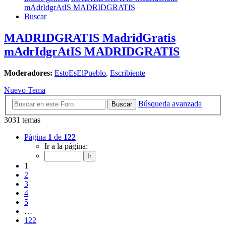
mAdrIdgrAtIS MADRIDGRATIS
Buscar
MADRIDGRATIS MadridGratis
mAdrIdgrAtIS MADRIDGRATIS
Moderadores:
EstoEsElPueblo
,
Escribiente
Nuevo Tema
Búsqueda avanzada
Buscar
3031 temas
Página
1
de
122
Ir a la página:
1
2
3
4
5
…
122