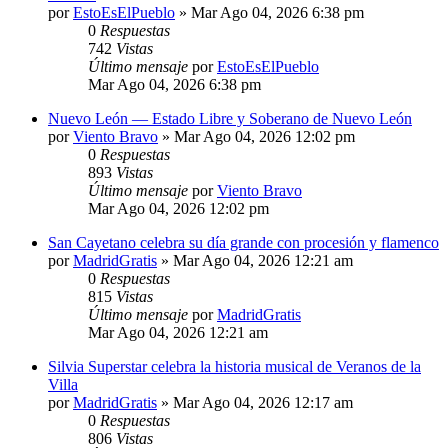
por
EstoEsElPueblo
»
Mar Ago 04, 2026 6:38 pm
0
Respuestas
742
Vistas
Último mensaje
por
EstoEsElPueblo
Mar Ago 04, 2026 6:38 pm
Nuevo León — Estado Libre y Soberano de Nuevo León
por
Viento Bravo
»
Mar Ago 04, 2026 12:02 pm
0
Respuestas
893
Vistas
Último mensaje
por
Viento Bravo
Mar Ago 04, 2026 12:02 pm
San Cayetano celebra su día grande con procesión y flamenco
por
MadridGratis
»
Mar Ago 04, 2026 12:21 am
0
Respuestas
815
Vistas
Último mensaje
por
MadridGratis
Mar Ago 04, 2026 12:21 am
Silvia Superstar celebra la historia musical de Veranos de la
Villa
por
MadridGratis
»
Mar Ago 04, 2026 12:17 am
0
Respuestas
806
Vistas