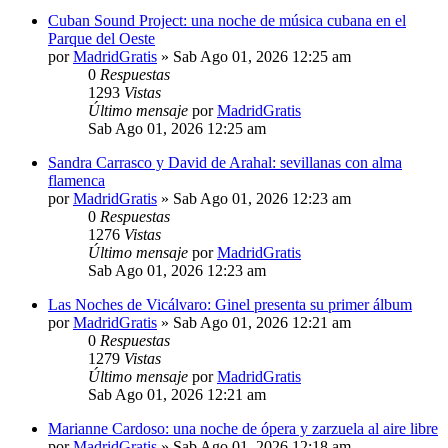
Cuban Sound Project: una noche de música cubana en el
Parque del Oeste
por
MadridGratis
»
Sab Ago 01, 2026 12:25 am
0
Respuestas
1293
Vistas
Último mensaje
por
MadridGratis
Sab Ago 01, 2026 12:25 am
Sandra Carrasco y David de Arahal: sevillanas con alma
flamenca
por
MadridGratis
»
Sab Ago 01, 2026 12:23 am
0
Respuestas
1276
Vistas
Último mensaje
por
MadridGratis
Sab Ago 01, 2026 12:23 am
Las Noches de Vicálvaro: Ginel presenta su primer álbum
por
MadridGratis
»
Sab Ago 01, 2026 12:21 am
0
Respuestas
1279
Vistas
Último mensaje
por
MadridGratis
Sab Ago 01, 2026 12:21 am
Marianne Cardoso: una noche de ópera y zarzuela al aire libre
por
MadridGratis
»
Sab Ago 01, 2026 12:18 am