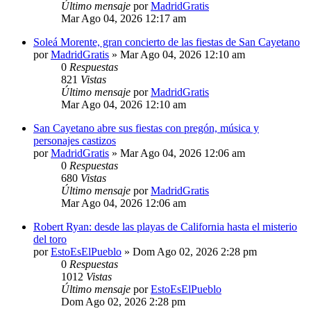
Último mensaje
por
MadridGratis
Mar Ago 04, 2026 12:17 am
Soleá Morente, gran concierto de las fiestas de San Cayetano
por
MadridGratis
»
Mar Ago 04, 2026 12:10 am
0
Respuestas
821
Vistas
Último mensaje
por
MadridGratis
Mar Ago 04, 2026 12:10 am
San Cayetano abre sus fiestas con pregón, música y
personajes castizos
por
MadridGratis
»
Mar Ago 04, 2026 12:06 am
0
Respuestas
680
Vistas
Último mensaje
por
MadridGratis
Mar Ago 04, 2026 12:06 am
Robert Ryan: desde las playas de California hasta el misterio
del toro
por
EstoEsElPueblo
»
Dom Ago 02, 2026 2:28 pm
0
Respuestas
1012
Vistas
Último mensaje
por
EstoEsElPueblo
Dom Ago 02, 2026 2:28 pm