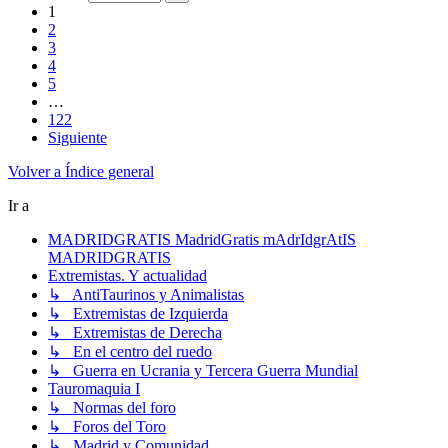
1
2
3
4
5
…
122
Siguiente
Volver a Índice general
Ir a
MADRIDGRATIS MadridGratis mAdrIdgrAtIS
MADRIDGRATIS
Extremistas. Y actualidad
↳ AntiTaurinos y Animalistas
↳ Extremistas de Izquierda
↳ Extremistas de Derecha
↳ En el centro del ruedo
↳ Guerra en Ucrania y Tercera Guerra Mundial
Tauromaquia I
↳ Normas del foro
↳ Foros del Toro
↳ Madrid y Comunidad