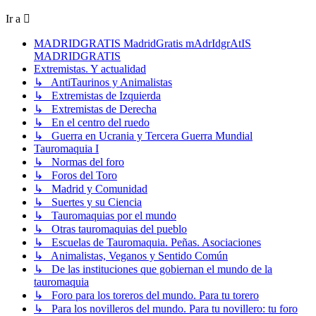
Ir a
MADRIDGRATIS MadridGratis mAdrIdgrAtIS
MADRIDGRATIS
Extremistas. Y actualidad
↳ AntiTaurinos y Animalistas
↳ Extremistas de Izquierda
↳ Extremistas de Derecha
↳ En el centro del ruedo
↳ Guerra en Ucrania y Tercera Guerra Mundial
Tauromaquia I
↳ Normas del foro
↳ Foros del Toro
↳ Madrid y Comunidad
↳ Suertes y su Ciencia
↳ Tauromaquias por el mundo
↳ Otras tauromaquias del pueblo
↳ Escuelas de Tauromaquia. Peñas. Asociaciones
↳ Animalistas, Veganos y Sentido Común
↳ De las instituciones que gobiernan el mundo de la
tauromaquia
↳ Foro para los toreros del mundo. Para tu torero
↳ Para los novilleros del mundo. Para tu novillero: tu foro