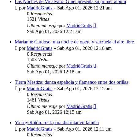
Las Noches de Vicálvaro: Ginel presenta su primer álbum
por
MadridGratis
»
Sab Ago 01, 2026 12:21 am
0
Respuestas
1521
Vistas
Último mensaje
por
MadridGratis
Sab Ago 01, 2026 12:21 am
Marianne Cardoso: una noche de ópera y zarzuela al aire libre
por
MadridGratis
»
Sab Ago 01, 2026 12:18 am
0
Respuestas
1503
Vistas
Último mensaje
por
MadridGratis
Sab Ago 01, 2026 12:18 am
Tierra Mestiza: danza española y flamenco entre dos orillas
por
MadridGratis
»
Sab Ago 01, 2026 12:15 am
0
Respuestas
1461
Vistas
Último mensaje
por
MadridGratis
Sab Ago 01, 2026 12:15 am
Yo soy Ratón: rock para disfrutar en familia
por
MadridGratis
»
Sab Ago 01, 2026 12:11 am
0
Respuestas