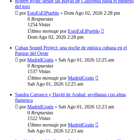
Robert Ryan: desde las playas de California hasta el misterio
del toro
por
EstoEsElPueblo
»
Dom Ago 02, 2026 2:28 pm
0
Respuestas
1254
Vistas
Último mensaje
por
EstoEsElPueblo
Dom Ago 02, 2026 2:28 pm
Cuban Sound Project: una noche de música cubana en el
Parque del Oeste
por
MadridGratis
»
Sab Ago 01, 2026 12:25 am
0
Respuestas
1537
Vistas
Último mensaje
por
MadridGratis
Sab Ago 01, 2026 12:25 am
Sandra Carrasco y David de Arahal: sevillanas con alma
flamenca
por
MadridGratis
»
Sab Ago 01, 2026 12:23 am
0
Respuestas
1522
Vistas
Último mensaje
por
MadridGratis
Sab Ago 01, 2026 12:23 am