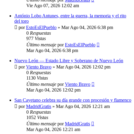
Vie Ago 07, 2026 12:02 am
António Lobo Antunes, entre la guerra, la memoria y el rito
del toro
por
EstoEsElPueblo
»
Mar Ago 04, 2026 6:38 pm
0
Respuestas
977
Vistas
Último mensaje
por
EstoEsElPueblo
Mar Ago 04, 2026 6:38 pm
Nuevo León — Estado Libre y Soberano de Nuevo León
por
Viento Bravo
»
Mar Ago 04, 2026 12:02 pm
0
Respuestas
1130
Vistas
Último mensaje
por
Viento Bravo
Mar Ago 04, 2026 12:02 pm
San Cayetano celebra su día grande con procesión y flamenco
por
MadridGratis
»
Mar Ago 04, 2026 12:21 am
0
Respuestas
1052
Vistas
Último mensaje
por
MadridGratis
Mar Ago 04, 2026 12:21 am