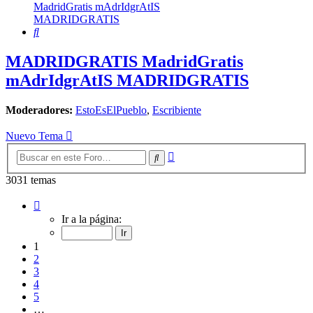
MadridGratis mAdrIdgrAtIS
MADRIDGRATIS
Buscar
MADRIDGRATIS MadridGratis
mAdrIdgrAtIS MADRIDGRATIS
Moderadores:
EstoEsElPueblo
,
Escribiente
Nuevo Tema
Búsqueda
Buscar
avanzada
3031 temas
Página
1
Ir a la página:
de
122
1
2
3
4
5
…