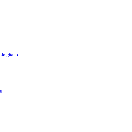
blo gitano
al