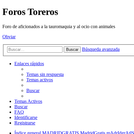
Foros Toreros
Foro de aficionados a la tauromaquia y al ocio con animales
Obviar
Búsqueda avanzada
Buscar
Enlaces rápidos
Temas sin respuesta
Temas activos
Buscar
Temas Activos
Buscar
FAQ
Identificarse
Registrarse
Índice general
MADRIDGRATIS MadridGratis mAdrIdgrA