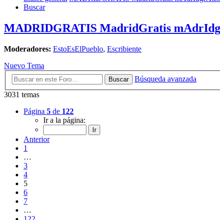
Buscar
MADRIDGRATIS MadridGratis mAdrId
Moderadores:
EstoEsElPueblo
,
Escribiente
Nuevo Tema
Búsqueda avanzada
Buscar
3031 temas
Página
5
de
122
Ir a la página:
Anterior
1
…
3
4
5
6
7
…
122