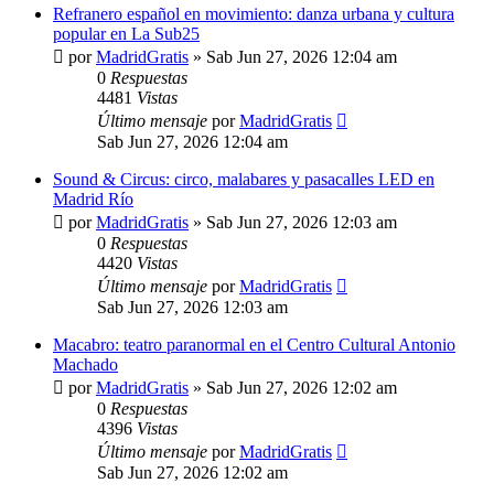
Refranero español en movimiento: danza urbana y cultura
popular en La Sub25
por
MadridGratis
»
Sab Jun 27, 2026 12:04 am
0
Respuestas
4481
Vistas
Último mensaje
por
MadridGratis
Sab Jun 27, 2026 12:04 am
Sound & Circus: circo, malabares y pasacalles LED en
Madrid Río
por
MadridGratis
»
Sab Jun 27, 2026 12:03 am
0
Respuestas
4420
Vistas
Último mensaje
por
MadridGratis
Sab Jun 27, 2026 12:03 am
Macabro: teatro paranormal en el Centro Cultural Antonio
Machado
por
MadridGratis
»
Sab Jun 27, 2026 12:02 am
0
Respuestas
4396
Vistas
Último mensaje
por
MadridGratis
Sab Jun 27, 2026 12:02 am