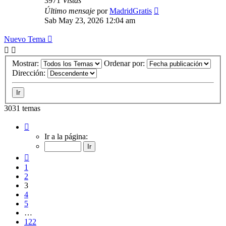
3971
Vistas
Último mensaje
por
MadridGratis
Sab May 23, 2026 12:04 am
Nuevo Tema
Mostrar:
Ordenar por:
Dirección:
3031 temas
Página
3
Ir a la página:
de
122
Anterior
1
2
3
4
5
…
122