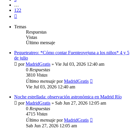
…
122
Siguiente
Temas
Respuestas
Vistas
Último mensaje
Pequeteatreo: *Cómo contar Fuenteovejuna a los niños* 4 y 5
de julio
por
MadridGratis
»
Vie Jul 03, 2026 12:40 am
0
Respuestas
3810
Vistas
Último mensaje
por
MadridGratis
Vie Jul 03, 2026 12:40 am
Noche estrellada: observación astronómica en Madrid Río
por
MadridGratis
»
Sab Jun 27, 2026 12:05 am
0
Respuestas
4715
Vistas
Último mensaje
por
MadridGratis
Sab Jun 27, 2026 12:05 am