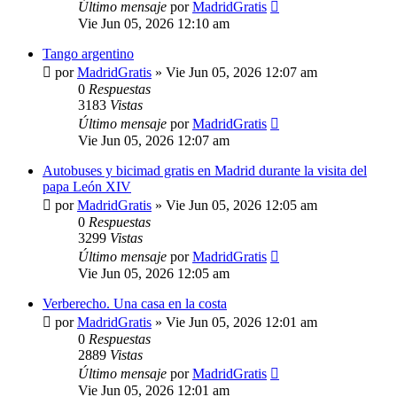
Último mensaje
por
MadridGratis
Vie Jun 05, 2026 12:10 am
Tango argentino
por
MadridGratis
»
Vie Jun 05, 2026 12:07 am
0
Respuestas
3183
Vistas
Último mensaje
por
MadridGratis
Vie Jun 05, 2026 12:07 am
Autobuses y bicimad gratis en Madrid durante la visita del
papa León XIV
por
MadridGratis
»
Vie Jun 05, 2026 12:05 am
0
Respuestas
3299
Vistas
Último mensaje
por
MadridGratis
Vie Jun 05, 2026 12:05 am
Verberecho. Una casa en la costa
por
MadridGratis
»
Vie Jun 05, 2026 12:01 am
0
Respuestas
2889
Vistas
Último mensaje
por
MadridGratis
Vie Jun 05, 2026 12:01 am