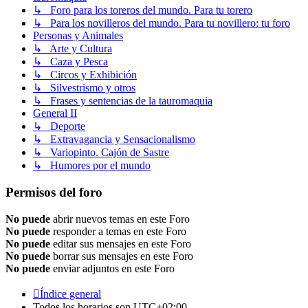
↳ Foro para los toreros del mundo. Para tu torero
↳ Para los novilleros del mundo. Para tu novillero: tu foro
Personas y Animales
↳ Arte y Cultura
↳ Caza y Pesca
↳ Circos y Exhibición
↳ Silvestrismo y otros
↳ Frases y sentencias de la tauromaquia
General II
↳ Deporte
↳ Extravagancia y Sensacionalismo
↳ Variopinto. Cajón de Sastre
↳ Humores por el mundo
Permisos del foro
No puede
abrir nuevos temas en este Foro
No puede
responder a temas en este Foro
No puede
editar sus mensajes en este Foro
No puede
borrar sus mensajes en este Foro
No puede
enviar adjuntos en este Foro
Índice general
Todos los horarios son
UTC+02:00