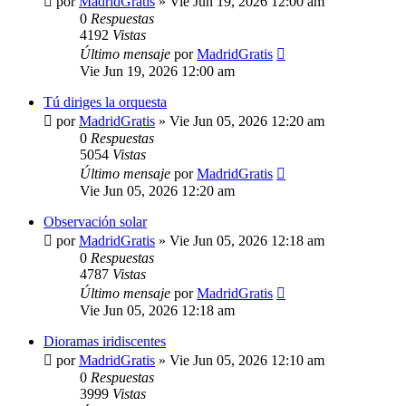
por
MadridGratis
»
Vie Jun 19, 2026 12:00 am
0
Respuestas
4192
Vistas
Último mensaje
por
MadridGratis
Vie Jun 19, 2026 12:00 am
Tú diriges la orquesta
por
MadridGratis
»
Vie Jun 05, 2026 12:20 am
0
Respuestas
5054
Vistas
Último mensaje
por
MadridGratis
Vie Jun 05, 2026 12:20 am
Observación solar
por
MadridGratis
»
Vie Jun 05, 2026 12:18 am
0
Respuestas
4787
Vistas
Último mensaje
por
MadridGratis
Vie Jun 05, 2026 12:18 am
Dioramas iridiscentes
por
MadridGratis
»
Vie Jun 05, 2026 12:10 am
0
Respuestas
3999
Vistas