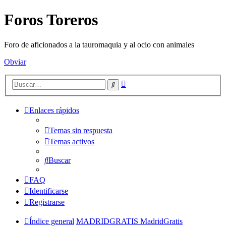
Foros Toreros
Foro de aficionados a la tauromaquia y al ocio con animales
Obviar
Búsqueda
Buscar
avanzada
Enlaces rápidos
Temas sin respuesta
Temas activos
Buscar
FAQ
Identificarse
Registrarse
Índice general
MADRIDGRATIS MadridGratis