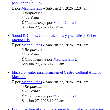
popular en La Sub25
por
MadridGratis
»
Sab Jun 27, 2026 12:04 am
0
Respuestas
4483
Vistas
Último mensaje
por
MadridGratis
Sab Jun 27, 2026 12:04 am
Sound & Circus: circo, malabares y pasacalles LED en
Madrid Río
por
MadridGratis
»
Sab Jun 27, 2026 12:03 am
0
Respuestas
4422
Vistas
Último mensaje
por
MadridGratis
Sab Jun 27, 2026 12:03 am
Macabro: teatro paranormal en el Centro Cultural Antonio
Machado
por
MadridGratis
»
Sab Jun 27, 2026 12:02 am
0
Respuestas
4398
Vistas
Último mensaje
por
MadridGratis
Sab Jun 27, 2026 12:02 am
Body marbling al aire libre: convierte tu piel en arte efímero