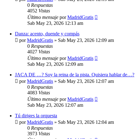
0
Respuestas
4052
Vistas
Último mensaje
por
MadridGratis
Sab May 23, 2026 12:13 am
Danza: acento, duende y compás
por
MadridGratis
»
Sab May 23, 2026 12:09 am
0
Respuestas
4027
Vistas
Último mensaje
por
MadridGratis
Sab May 23, 2026 12:09 am
JACA DE …? Soy la reina de la pista. Quisiera hablar de…?
por
MadridGratis
»
Sab May 23, 2026 12:07 am
0
Respuestas
4083
Vistas
Último mensaje
por
MadridGratis
Sab May 23, 2026 12:07 am
Tú diriges la orquesta
por
MadridGratis
»
Sab May 23, 2026 12:04 am
0
Respuestas
3973
Vistas