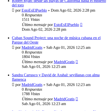
Robert Ryan: desde las playas de California hasta el misterio
del toro
por
EstoEsElPueblo
»
Dom Ago 02, 2026 2:28 pm
0
Respuestas
1511
Vistas
Último mensaje
por
EstoEsElPueblo
Dom Ago 02, 2026 2:28 pm
Cuban Sound Project: una noche de música cubana en el
Parque del Oeste
por
MadridGratis
»
Sab Ago 01, 2026 12:25 am
0
Respuestas
1804
Vistas
Último mensaje
por
MadridGratis
Sab Ago 01, 2026 12:25 am
Sandra Carrasco y David de Arahal: sevillanas con alma
flamenca
por
MadridGratis
»
Sab Ago 01, 2026 12:23 am
0
Respuestas
1788
Vistas
Último mensaje
por
MadridGratis
Sab Ago 01, 2026 12:23 am