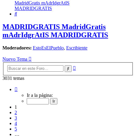
MadridGratis mAdrIdgrAtIS
MADRIDGRATIS
Buscar
MADRIDGRATIS MadridGratis
mAdrIdgrAtIS MADRIDGRATIS
Moderadores:
EstoEsElPueblo
,
Escribiente
Nuevo Tema
Búsqueda
Buscar
avanzada
3031 temas
Página
1
Ir a la página:
de
122
1
2
3
4
5
…