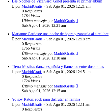
Las Noches de Vicálvaro: Ginel presenta su primer álbum
por
MadridGratis
»
Sab Ago 01, 2026 12:21 am
0
Respuestas
1784
Vistas
Último mensaje
por
MadridGratis
Sab Ago 01, 2026 12:21 am
Marianne Cardoso: una noche de ópera y zarzuela al aire libre
por
MadridGratis
»
Sab Ago 01, 2026 12:18 am
0
Respuestas
1766
Vistas
Último mensaje
por
MadridGratis
Sab Ago 01, 2026 12:18 am
Tierra Mestiza: danza española y flamenco entre dos orillas
por
MadridGratis
»
Sab Ago 01, 2026 12:15 am
0
Respuestas
1724
Vistas
Último mensaje
por
MadridGratis
Sab Ago 01, 2026 12:15 am
Yo soy Ratón: rock para disfrutar en familia
por
MadridGratis
»
Sab Ago 01, 2026 12:11 am
0
Respuestas