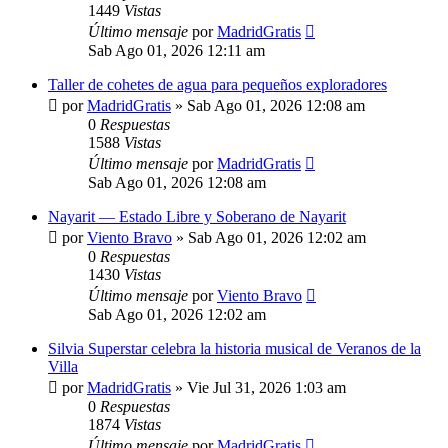
1449
Vistas
Último mensaje
por
MadridGratis
Sab Ago 01, 2026 12:11 am
Taller de cohetes de agua para pequeños exploradores
por
MadridGratis
»
Sab Ago 01, 2026 12:08 am
0
Respuestas
1588
Vistas
Último mensaje
por
MadridGratis
Sab Ago 01, 2026 12:08 am
Nayarit — Estado Libre y Soberano de Nayarit
por
Viento Bravo
»
Sab Ago 01, 2026 12:02 am
0
Respuestas
1430
Vistas
Último mensaje
por
Viento Bravo
Sab Ago 01, 2026 12:02 am
Silvia Superstar celebra la historia musical de Veranos de la
Villa
por
MadridGratis
»
Vie Jul 31, 2026 1:03 am
0
Respuestas
1874
Vistas
Último mensaje
por
MadridGratis