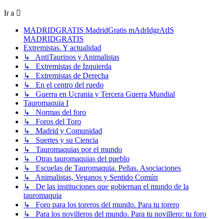
Ir a
MADRIDGRATIS MadridGratis mAdrIdgrAtIS
MADRIDGRATIS
Extremistas. Y actualidad
↳ AntiTaurinos y Animalistas
↳ Extremistas de Izquierda
↳ Extremistas de Derecha
↳ En el centro del ruedo
↳ Guerra en Ucrania y Tercera Guerra Mundial
Tauromaquia I
↳ Normas del foro
↳ Foros del Toro
↳ Madrid y Comunidad
↳ Suertes y su Ciencia
↳ Tauromaquias por el mundo
↳ Otras tauromaquias del pueblo
↳ Escuelas de Tauromaquia. Peñas. Asociaciones
↳ Animalistas, Veganos y Sentido Común
↳ De las instituciones que gobiernan el mundo de la
tauromaquia
↳ Foro para los toreros del mundo. Para tu torero
↳ Para los novilleros del mundo. Para tu novillero: tu foro