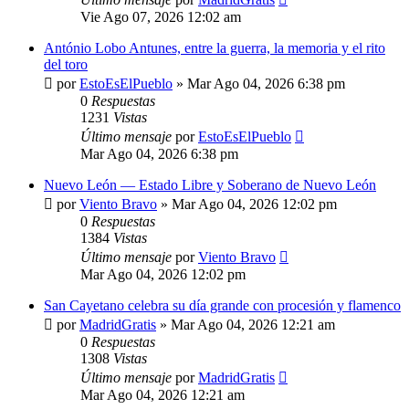
Vie Ago 07, 2026 12:02 am
António Lobo Antunes, entre la guerra, la memoria y el rito
del toro
por
EstoEsElPueblo
»
Mar Ago 04, 2026 6:38 pm
0
Respuestas
1231
Vistas
Último mensaje
por
EstoEsElPueblo
Mar Ago 04, 2026 6:38 pm
Nuevo León — Estado Libre y Soberano de Nuevo León
por
Viento Bravo
»
Mar Ago 04, 2026 12:02 pm
0
Respuestas
1384
Vistas
Último mensaje
por
Viento Bravo
Mar Ago 04, 2026 12:02 pm
San Cayetano celebra su día grande con procesión y flamenco
por
MadridGratis
»
Mar Ago 04, 2026 12:21 am
0
Respuestas
1308
Vistas
Último mensaje
por
MadridGratis
Mar Ago 04, 2026 12:21 am