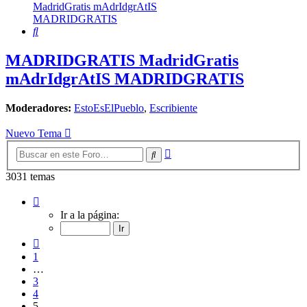
MadridGratis mAdrIdgrAtIS
MADRIDGRATIS
Buscar
MADRIDGRATIS MadridGratis
mAdrIdgrAtIS MADRIDGRATIS
Moderadores:
EstoEsElPueblo
,
Escribiente
Nuevo Tema
Búsqueda
Buscar
avanzada
3031 temas
Página
5
Ir a la página:
de
122
Anterior
1
…
3
4
5