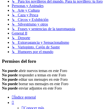
↳ Para los novilleros del mundo. Para tu novillero: tu foro
Personas y Animales
↳ Arte y Cultura
↳ Caza y Pesca
↳ Circos y Exhibición
↳ Silvestrismo y otros
↳ Frases y sentencias de la tauromaquia
General II
↳ Deporte
↳ Extravagancia y Sensacionalismo
↳ Variopinto. Cajón de Sastre
↳ Humores por el mundo
Permisos del foro
No puede
abrir nuevos temas en este Foro
No puede
responder a temas en este Foro
No puede
editar sus mensajes en este Foro
No puede
borrar sus mensajes en este Foro
No puede
enviar adjuntos en este Foro
Índice general
Conocer más