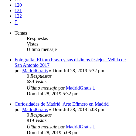
120
121
122
Siguiente
Temas
Respuestas
Vistas
Último mensaje
Fotografía: El toro bravo y sus distintos festejos. Velilla de
San Antonio 2017
por
MadridGratis
»
Dom Jul 28, 2019 5:32 pm
0
Respuestas
689
Vistas
Último mensaje
por
MadridGratis
Dom Jul 28, 2019 5:32 pm
Curiosidades de Madrid. Arte Efímero en Madrid
por
MadridGratis
»
Dom Jul 28, 2019 5:08 pm
0
Respuestas
819
Vistas
Último mensaje
por
MadridGratis
Dom Jul 28, 2019 5:08 pm