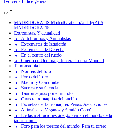
Volver a Índice general
Ir a
MADRIDGRATIS MadridGratis mAdrIdgrAtIS
MADRIDGRATIS
Extremistas. Y actualidad
↳ AntiTaurinos y Animalistas
↳ Extremistas de Izquierda
↳ Extremistas de Derecha
↳ En el centro del ruedo
↳ Guerra en Ucrania y Tercera Guerra Mundial
Tauromaquia I
↳ Normas del foro
↳ Foros del Toro
↳ Madrid y Comunidad
↳ Suertes y su Ciencia
↳ Tauromaquias por el mundo
↳ Otras tauromaquias del pueblo
↳ Escuelas de Tauromaquia. Peñas. Asociaciones
↳ Animalistas, Veganos y Sentido Común
↳ De las instituciones que gobiernan el mundo de la
tauromaquia
↳ Foro para los toreros del mundo. Para tu torero