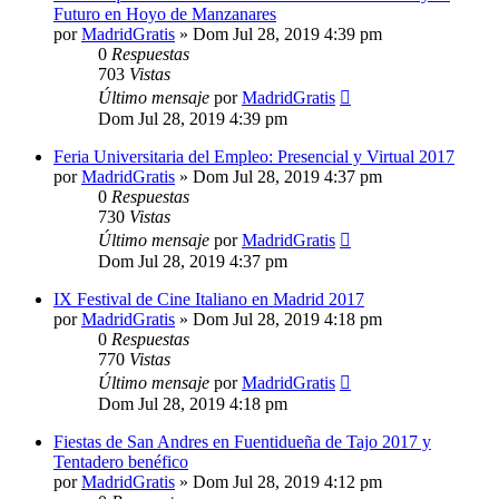
Futuro en Hoyo de Manzanares
por
MadridGratis
»
Dom Jul 28, 2019 4:39 pm
0
Respuestas
703
Vistas
Último mensaje
por
MadridGratis
Dom Jul 28, 2019 4:39 pm
Feria Universitaria del Empleo: Presencial y Virtual 2017
por
MadridGratis
»
Dom Jul 28, 2019 4:37 pm
0
Respuestas
730
Vistas
Último mensaje
por
MadridGratis
Dom Jul 28, 2019 4:37 pm
IX Festival de Cine Italiano en Madrid 2017
por
MadridGratis
»
Dom Jul 28, 2019 4:18 pm
0
Respuestas
770
Vistas
Último mensaje
por
MadridGratis
Dom Jul 28, 2019 4:18 pm
Fiestas de San Andres en Fuentidueña de Tajo 2017 y
Tentadero benéfico
por
MadridGratis
»
Dom Jul 28, 2019 4:12 pm