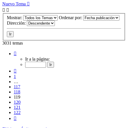
Nuevo Tema
Mostrar:
Ordenar por:
Dirección:
3031 temas
Página
119
Ir a la página:
de
122
Anterior
1
…
117
118
119
120
121
122
Siguiente