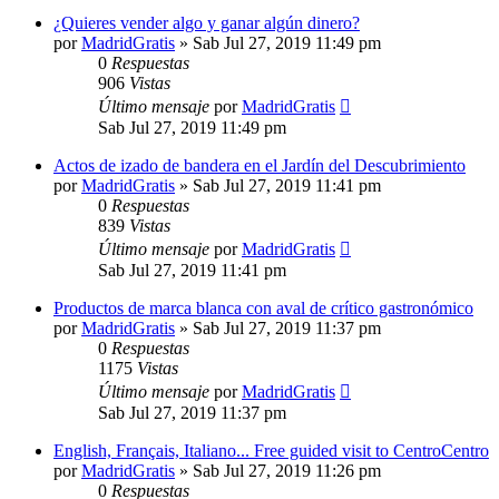
¿Quieres vender algo y ganar algún dinero?
por
MadridGratis
»
Sab Jul 27, 2019 11:49 pm
0
Respuestas
906
Vistas
Último mensaje
por
MadridGratis
Sab Jul 27, 2019 11:49 pm
Actos de izado de bandera en el Jardín del Descubrimiento
por
MadridGratis
»
Sab Jul 27, 2019 11:41 pm
0
Respuestas
839
Vistas
Último mensaje
por
MadridGratis
Sab Jul 27, 2019 11:41 pm
Productos de marca blanca con aval de crítico gastronómico
por
MadridGratis
»
Sab Jul 27, 2019 11:37 pm
0
Respuestas
1175
Vistas
Último mensaje
por
MadridGratis
Sab Jul 27, 2019 11:37 pm
English, Français, Italiano... Free guided visit to CentroCentro
por
MadridGratis
»
Sab Jul 27, 2019 11:26 pm
0
Respuestas