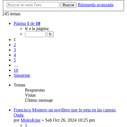
Búsqueda avanzada
Buscar
245 temas
Página
1
de
10
Ir a la página:
1
2
3
4
5
…
10
Siguiente
Temas
Respuestas
Vistas
Último mensaje
Francisco Montero un novillero que lo peta en las capeas:
Onda
por
MolesKine
»
Sab Oct 26, 2024 10:25 pm
1