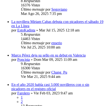
8
Respuestas
16376
Vistas
Último mensaje
por
Segoviano
Mar Ago 26, 2025 7:35 pm
La novillera Miriam Cabas debuta con picadores el sábado 19
en La Línea
por
EstoKadista
»
Mar Jul 15, 2025 12:18 am
5
Respuestas
14463
Vistas
Último mensaje
por
enserio
Vie Jul 25, 2025 10:00 am
Marco Pérez deja su sello en su debut en Valencia
por
Poncista
»
Dom Mar 09, 2025 11:09 am
9
Respuestas
16300
Vistas
Último mensaje
por
Chang_Pu
Vie Mar 21, 2025 9:44 am
En el año 2020 había casi 3.000 novilleros con o sin
picadores en el registro oficial
por
Farolero
»
Vie Feb 03, 2023 9:47 am
1
2
13
Respuestas