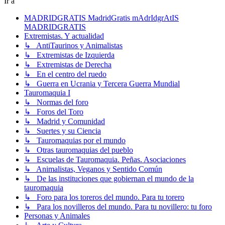
Ir a
MADRIDGRATIS MadridGratis mAdrIdgrAtIS
MADRIDGRATIS
Extremistas. Y actualidad
↳ AntiTaurinos y Animalistas
↳ Extremistas de Izquierda
↳ Extremistas de Derecha
↳ En el centro del ruedo
↳ Guerra en Ucrania y Tercera Guerra Mundial
Tauromaquia I
↳ Normas del foro
↳ Foros del Toro
↳ Madrid y Comunidad
↳ Suertes y su Ciencia
↳ Tauromaquias por el mundo
↳ Otras tauromaquias del pueblo
↳ Escuelas de Tauromaquia. Peñas. Asociaciones
↳ Animalistas, Veganos y Sentido Común
↳ De las instituciones que gobiernan el mundo de la
tauromaquia
↳ Foro para los toreros del mundo. Para tu torero
↳ Para los novilleros del mundo. Para tu novillero: tu foro
Personas y Animales