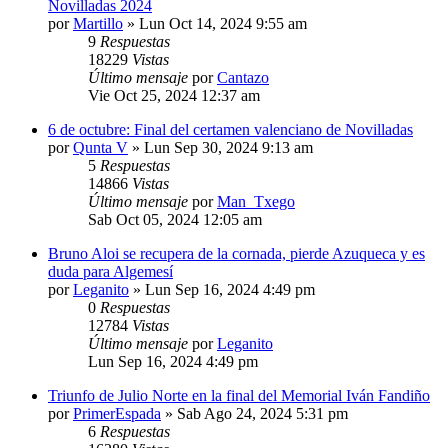
Novilladas 2024
por
Martillo
»
Lun Oct 14, 2024 9:55 am
9
Respuestas
18229
Vistas
Último mensaje
por
Cantazo
Vie Oct 25, 2024 12:37 am
6 de octubre: Final del certamen valenciano de Novilladas
por
Qunta V
»
Lun Sep 30, 2024 9:13 am
5
Respuestas
14866
Vistas
Último mensaje
por
Man_Txego
Sab Oct 05, 2024 12:05 am
Bruno Aloi se recupera de la cornada, pierde Azuqueca y es
duda para Algemesí
por
Leganito
»
Lun Sep 16, 2024 4:49 pm
0
Respuestas
12784
Vistas
Último mensaje
por
Leganito
Lun Sep 16, 2024 4:49 pm
Triunfo de Julio Norte en la final del Memorial Iván Fandiño
por
PrimerEspada
»
Sab Ago 24, 2024 5:31 pm
6
Respuestas