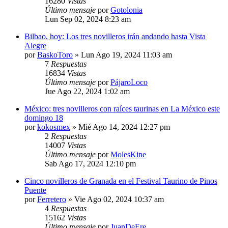
16280
Vistas
Último mensaje
por
Gotolonia
Lun Sep 02, 2024 8:23 am
Bilbao, hoy: Los tres novilleros irán andando hasta Vista
Alegre
por
BaskoToro
»
Lun Ago 19, 2024 11:03 am
7
Respuestas
16834
Vistas
Último mensaje
por
PájaroLoco
Jue Ago 22, 2024 1:02 am
México: tres novilleros con raíces taurinas en La México este
domingo 18
por
kokosmex
»
Mié Ago 14, 2024 12:27 pm
2
Respuestas
14007
Vistas
Último mensaje
por
MolesKine
Sab Ago 17, 2024 12:10 pm
Cinco novilleros de Granada en el Festival Taurino de Pinos
Puente
por
Ferretero
»
Vie Ago 02, 2024 10:37 am
4
Respuestas
15162
Vistas
Último mensaje
por
JuanDeEre