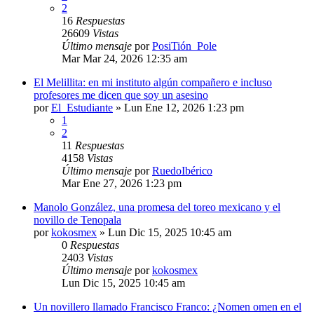
2
16
Respuestas
26609
Vistas
Último mensaje
por
PosiTión_Pole
Mar Mar 24, 2026 12:35 am
El Melillita: en mi instituto algún compañero e incluso
profesores me dicen que soy un asesino
por
El_Estudiante
»
Lun Ene 12, 2026 1:23 pm
1
2
11
Respuestas
4158
Vistas
Último mensaje
por
RuedoIbérico
Mar Ene 27, 2026 1:23 pm
Manolo González, una promesa del toreo mexicano y el
novillo de Tenopala
por
kokosmex
»
Lun Dic 15, 2025 10:45 am
0
Respuestas
2403
Vistas
Último mensaje
por
kokosmex
Lun Dic 15, 2025 10:45 am
Un novillero llamado Francisco Franco: ¿Nomen omen en el