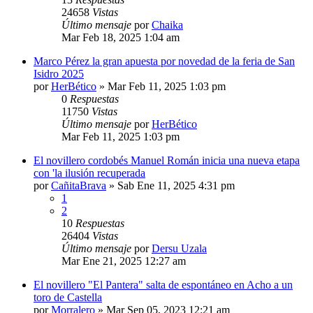
24658
Vistas
Último mensaje
por
Chaika
Mar Feb 18, 2025 1:04 am
Marco Pérez la gran apuesta por novedad de la feria de San
Isidro 2025
por
HerBético
»
Mar Feb 11, 2025 1:03 pm
0
Respuestas
11750
Vistas
Último mensaje
por
HerBético
Mar Feb 11, 2025 1:03 pm
El novillero cordobés Manuel Román inicia una nueva etapa
con 'la ilusión recuperada
por
CañitaBrava
»
Sab Ene 11, 2025 4:31 pm
1
2
10
Respuestas
26404
Vistas
Último mensaje
por
Dersu Uzala
Mar Ene 21, 2025 12:27 am
El novillero "El Pantera" salta de espontáneo en Acho a un
toro de Castella
por
Morralero
»
Mar Sep 05, 2023 12:21 am