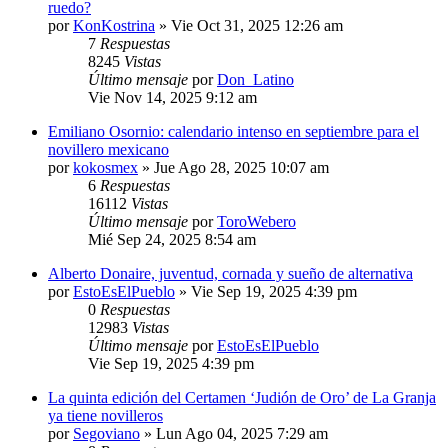
ruedo?
por
KonKostrina
»
Vie Oct 31, 2025 12:26 am
7
Respuestas
8245
Vistas
Último mensaje
por
Don_Latino
Vie Nov 14, 2025 9:12 am
Emiliano Osornio: calendario intenso en septiembre para el
novillero mexicano
por
kokosmex
»
Jue Ago 28, 2025 10:07 am
6
Respuestas
16112
Vistas
Último mensaje
por
ToroWebero
Mié Sep 24, 2025 8:54 am
Alberto Donaire, juventud, cornada y sueño de alternativa
por
EstoEsElPueblo
»
Vie Sep 19, 2025 4:39 pm
0
Respuestas
12983
Vistas
Último mensaje
por
EstoEsElPueblo
Vie Sep 19, 2025 4:39 pm
La quinta edición del Certamen ‘Judión de Oro’ de La Granja
ya tiene novilleros
por
Segoviano
»
Lun Ago 04, 2025 7:29 am