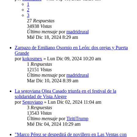
1
2
3
27
Respuestas
34938
Vistas
Último mensaje
por
madridrural
Mié Dic 18, 2024 8:29 am
Zarpazo de Emiliano Osornio en León: dos orejas y Puerta
Grande
por
kokosmex
»
Lun Dic 09, 2024 10:20 am
1
Respuestas
12151
Vistas
Último mensaje
por
madridrural
Mar Dic 10, 2024 8:39 am
La segoviana Olga Casado triunfa en el festival de la
solidaridad de Vista Alegre
por
Segoviano
»
Lun Dic 02, 2024 11:04 am
3
Respuestas
13543
Vistas
Último mensaje
por
TiritiTrump
Mié Dic 04, 2024 10:29 am
"Marco Pérez se despedirá de novillero en Las Ventas con