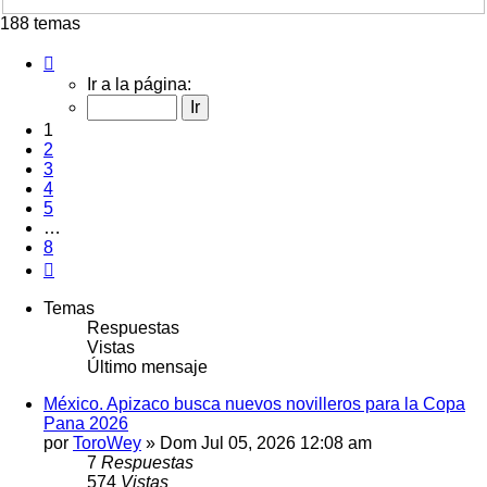
avanzada
188 temas
Página
1
Ir a la página:
de
8
1
2
3
4
5
…
8
Siguiente
Temas
Respuestas
Vistas
Último mensaje
México. Apizaco busca nuevos novilleros para la Copa
Pana 2026
por
ToroWey
»
Dom Jul 05, 2026 12:08 am
7
Respuestas
574
Vistas