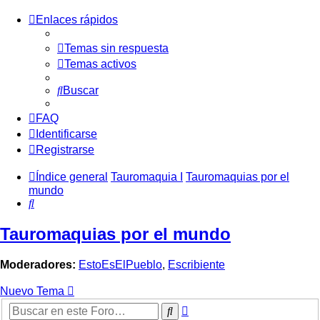
Enlaces rápidos
Temas sin respuesta
Temas activos
Buscar
FAQ
Identificarse
Registrarse
Índice general
Tauromaquia I
Tauromaquias por el
mundo
Buscar
Tauromaquias por el mundo
Moderadores:
EstoEsElPueblo
,
Escribiente
Nuevo Tema
Búsqueda
Buscar