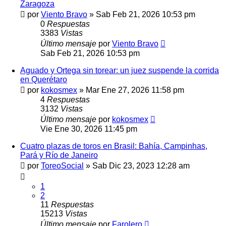
Zaragoza
por
Viento Bravo
»
Sab Feb 21, 2026 10:53 pm
0
Respuestas
3383
Vistas
Último mensaje
por
Viento Bravo
Sab Feb 21, 2026 10:53 pm
Aguado y Ortega sin torear: un juez suspende la corrida
en Querétaro
por
kokosmex
»
Mar Ene 27, 2026 11:58 pm
4
Respuestas
3132
Vistas
Último mensaje
por
kokosmex
Vie Ene 30, 2026 11:45 pm
Cuatro plazas de toros en Brasil: Bahía, Campinhas,
Pará y Río de Janeiro
por
ToreoSocial
»
Sab Dic 23, 2023 12:28 am
1
2
11
Respuestas
15213
Vistas
Último mensaje
por
Farolero