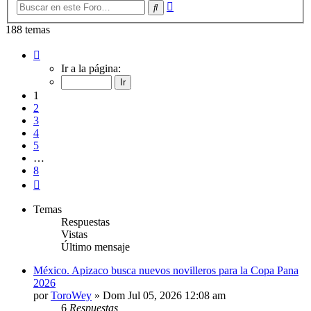
Búsqueda
Buscar
avanzada
188 temas
Página
1
Ir a la página:
de
8
1
2
3
4
5
…
8
Siguiente
Temas
Respuestas
Vistas
Último mensaje
México. Apizaco busca nuevos novilleros para la Copa Pana
2026
por
ToroWey
»
Dom Jul 05, 2026 12:08 am
6
Respuestas