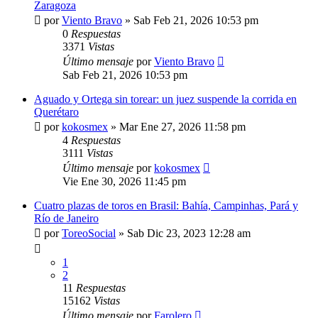
Zaragoza
por
Viento Bravo
»
Sab Feb 21, 2026 10:53 pm
0
Respuestas
3371
Vistas
Último mensaje
por
Viento Bravo
Sab Feb 21, 2026 10:53 pm
Aguado y Ortega sin torear: un juez suspende la corrida en
Querétaro
por
kokosmex
»
Mar Ene 27, 2026 11:58 pm
4
Respuestas
3111
Vistas
Último mensaje
por
kokosmex
Vie Ene 30, 2026 11:45 pm
Cuatro plazas de toros en Brasil: Bahía, Campinhas, Pará y
Río de Janeiro
por
ToreoSocial
»
Sab Dic 23, 2023 12:28 am
1
2
11
Respuestas
15162
Vistas
Último mensaje
por
Farolero