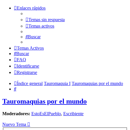
Enlaces rápidos
Temas sin respuesta
Temas activos
Buscar
Temas Activos
Buscar
FAQ
Identificarse
Registrarse
Índice general
Tauromaquia I
Tauromaquias por el mundo
Buscar
Tauromaquias por el mundo
Moderadores:
EstoEsElPueblo
,
Escribiente
Nuevo Tema