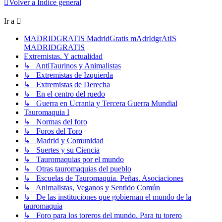
Volver a Índice general
Ir a
MADRIDGRATIS MadridGratis mAdrIdgrAtIS
MADRIDGRATIS
Extremistas. Y actualidad
↳ AntiTaurinos y Animalistas
↳ Extremistas de Izquierda
↳ Extremistas de Derecha
↳ En el centro del ruedo
↳ Guerra en Ucrania y Tercera Guerra Mundial
Tauromaquia I
↳ Normas del foro
↳ Foros del Toro
↳ Madrid y Comunidad
↳ Suertes y su Ciencia
↳ Tauromaquias por el mundo
↳ Otras tauromaquias del pueblo
↳ Escuelas de Tauromaquia. Peñas. Asociaciones
↳ Animalistas, Veganos y Sentido Común
↳ De las instituciones que gobiernan el mundo de la
tauromaquia
↳ Foro para los toreros del mundo. Para tu torero