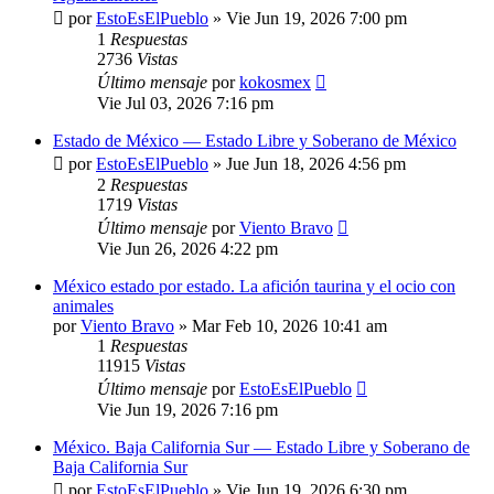
por
EstoEsElPueblo
»
Vie Jun 19, 2026 7:00 pm
1
Respuestas
2736
Vistas
Último mensaje
por
kokosmex
Vie Jul 03, 2026 7:16 pm
Estado de México — Estado Libre y Soberano de México
por
EstoEsElPueblo
»
Jue Jun 18, 2026 4:56 pm
2
Respuestas
1719
Vistas
Último mensaje
por
Viento Bravo
Vie Jun 26, 2026 4:22 pm
México estado por estado. La afición taurina y el ocio con
animales
por
Viento Bravo
»
Mar Feb 10, 2026 10:41 am
1
Respuestas
11915
Vistas
Último mensaje
por
EstoEsElPueblo
Vie Jun 19, 2026 7:16 pm
México. Baja California Sur — Estado Libre y Soberano de
Baja California Sur
por
EstoEsElPueblo
»
Vie Jun 19, 2026 6:30 pm