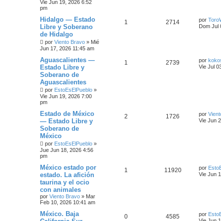
Vie Jun 19, 2026 6:52
pm
Hidalgo — Estado
por
Toro
1
2714
Libre y Soberano
Dom Jul 
de Hidalgo
por
Viento Bravo
»
Mié
Jun 17, 2026 11:45 am
Aguascalientes —
por
koko
1
2739
Estado Libre y
Vie Jul 0
Soberano de
Aguascalientes
por
EstoEsElPueblo
»
Vie Jun 19, 2026 7:00
pm
Estado de México
por
Vient
2
1726
— Estado Libre y
Vie Jun 
Soberano de
México
por
EstoEsElPueblo
»
Jue Jun 18, 2026 4:56
pm
México estado por
por
Esto
1
11920
estado. La afición
Vie Jun 
taurina y el ocio
con animales
por
Viento Bravo
»
Mar
Feb 10, 2026 10:41 am
México. Baja
por
Esto
0
4585
Vie Jun 