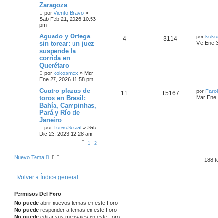
Zaragoza
por
Viento Bravo
»
Sab Feb 21, 2026 10:53
pm
Aguado y Ortega
por
koko
4
3114
sin torear: un juez
Vie Ene 
suspende la
corrida en
Querétaro
por
kokosmex
»
Mar
Ene 27, 2026 11:58 pm
Cuatro plazas de
por
Farol
11
15167
toros en Brasil:
Mar Ene 
Bahía, Campinhas,
Pará y Río de
Janeiro
por
ToreoSocial
»
Sab
Dic 23, 2023 12:28 am
1
2
Nuevo Tema
188 
Volver a Índice general
Permisos Del Foro
No puede
abrir nuevos temas en este Foro
No puede
responder a temas en este Foro
No puede
editar sus mensajes en este Foro