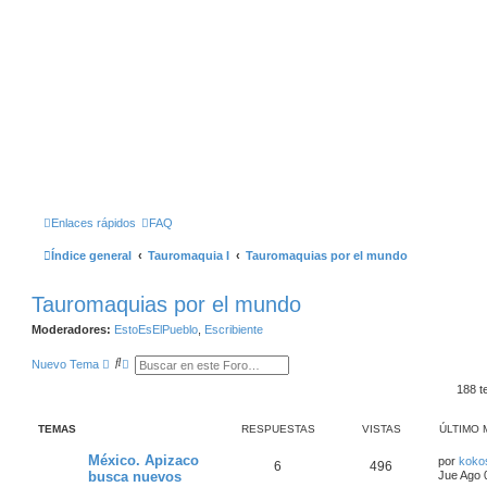
Enlaces rápidos
FAQ
Índice general
Tauromaquia I
Tauromaquias por el mundo
Tauromaquias por el mundo
Moderadores:
EstoEsElPueblo
,
Escribiente
B
B
Nuevo Tema
u
Ú
s
S
188 
c
Q
a
U
r
E
TEMAS
RESPUESTAS
VISTAS
ÚLTIMO 
D
A
México. Apizaco
por
koko
A
6
496
busca nuevos
Jue Ago 
V