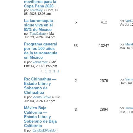
novilleros para la
A
N
Copa Pana 2026
Z
por
ToroWey
»
Dom Jul
A
05, 2026 12:08 am
D
A
La tauromaquia
por
VeriG
5
412
sigue viva en el
Vie Jul 1
85% de México
por
TlaxCalixto
»
Mar
Jun 23, 2026 8:04 pm
Programa general
por
Mala
33
13247
por los 500 años
Mar Jul 
de la tauromaquia
en México
por
kokosmex
»
Mié
Ene 14, 2026 11:55 pm
1
2
3
4
Re: Chihuahua —
por
Vient
2
2576
Estado Libre y
Dom Jul 
Soberano de
Chihuahua
por
Viento Bravo
»
Jue
Jun 04, 2026 4:37 pm
México Baja
por
Toro
3
2864
California —
Jue Jul 
Estado Libre y
Soberano de Baja
California
por
EstoEsElPueblo
»