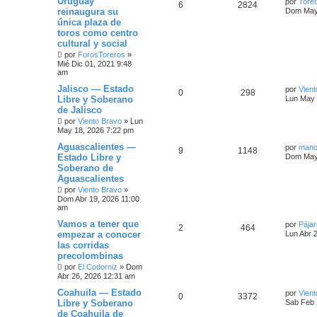
Uruguay
por
Toreo
6
2824
reinaugura su
Dom May 
única plaza de
toros como centro
cultural y social
por
ForosToreros
»
Mié Dic 01, 2021 9:48
am
Jalisco — Estado
por
Vient
0
298
Libre y Soberano
Lun May 
de Jalisco
por
Viento Bravo
»
Lun
May 18, 2026 7:22 pm
Aguascalientes —
por
mano
9
1148
Estado Libre y
Dom May 
Soberano de
Aguascalientes
por
Viento Bravo
»
Dom Abr 19, 2026 11:00
am
Vamos a tener que
por
Pája
2
464
empezar a conocer
Lun Abr 
las corridas
precolombinas
por
El Codorniz
»
Dom
Abr 26, 2026 12:31 am
Coahuila — Estado
por
Vient
0
3372
Libre y Soberano
Sab Feb 
de Coahuila de