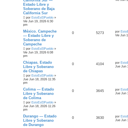
California Sur —
Estado Libre y
Soberano de Baja
California Sur
por
EstoEsElPueblo
»
Vie Jun 19, 2026 6:30
pm
México. Campeche
por
Esto
0
5273
— Estado Libre y
Vie Jun 
Soberano de
Campeche
por
EstoEsElPueblo
»
Vie Jun 19, 2026 6:08
pm
Chiapas. Estado
por
Esto
0
4104
Libre y Soberano
Jue Jun 
de Chiapas
por
EstoEsElPueblo
»
Jue Jun 18, 2026 11:35
pm
Colima — Estado
por
Esto
0
3645
Libre y Soberano
Jue Jun 
de Colima
por
EstoEsElPueblo
»
Jue Jun 18, 2026 11:26
pm
Durango — Estado
por
Esto
0
3630
Libre y Soberano
Jue Jun 
de Durango