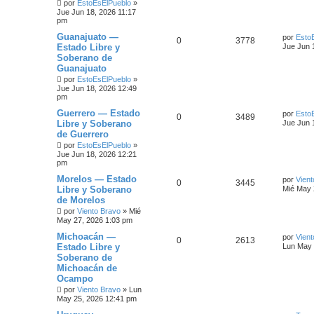
por
EstoEsElPueblo
»
Jue Jun 18, 2026 11:17
pm
Guanajuato —
por
Esto
0
3778
Estado Libre y
Jue Jun 
Soberano de
Guanajuato
por
EstoEsElPueblo
»
Jue Jun 18, 2026 12:49
pm
Guerrero — Estado
por
Esto
0
3489
Libre y Soberano
Jue Jun 
de Guerrero
por
EstoEsElPueblo
»
Jue Jun 18, 2026 12:21
pm
Morelos — Estado
por
Vient
0
3445
Libre y Soberano
Mié May 
de Morelos
por
Viento Bravo
»
Mié
May 27, 2026 1:03 pm
Michoacán —
por
Vient
0
2613
Estado Libre y
Lun May 
Soberano de
Michoacán de
Ocampo
por
Viento Bravo
»
Lun
May 25, 2026 12:41 pm