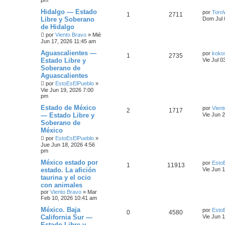
pm
Hidalgo — Estado
por
Toro
1
2711
Libre y Soberano
Dom Jul 
de Hidalgo
por
Viento Bravo
»
Mié
Jun 17, 2026 11:45 am
Aguascalientes —
por
koko
1
2735
Estado Libre y
Vie Jul 0
Soberano de
Aguascalientes
por
EstoEsElPueblo
»
Vie Jun 19, 2026 7:00
pm
Estado de México
por
Vient
2
1717
— Estado Libre y
Vie Jun 
Soberano de
México
por
EstoEsElPueblo
»
Jue Jun 18, 2026 4:56
pm
México estado por
por
Esto
1
11913
estado. La afición
Vie Jun 
taurina y el ocio
con animales
por
Viento Bravo
»
Mar
Feb 10, 2026 10:41 am
México. Baja
por
Esto
0
4580
California Sur —
Vie Jun 
Estado Libre y