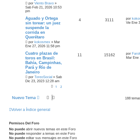
por
Viento Bravo
»
Sab Feb 21, 2026 10:53
pm
Aguado y Ortega
por
koko
4
3111
sin torear: un juez
Vie Ene 
suspende la
corrida en
Querétaro
por
kokosmex
»
Mar
Ene 27, 2026 11:58 pm
Cuatro plazas de
por
Farol
11
15162
toros en Brasil:
Mar Ene 
Bahía, Campinhas,
Pará y Río de
Janeiro
por
ToreoSocial
»
Sab
Dic 23, 2023 12:28 am
1
2
Nuevo Tema
188 tema
Volver a Índice general
Permisos Del Foro
No puede
abrir nuevos temas en este Foro
No puede
responder a temas en este Foro
No puede
editar sus mensajes en este Foro