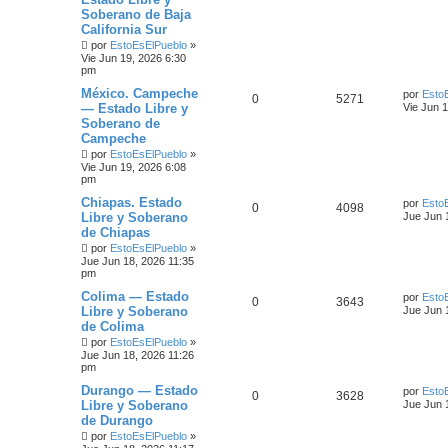
Soberano de Baja
California Sur
por
EstoEsElPueblo
»
Vie Jun 19, 2026 6:30
pm
México. Campeche
por
Esto
0
5271
— Estado Libre y
Vie Jun 
Soberano de
Campeche
por
EstoEsElPueblo
»
Vie Jun 19, 2026 6:08
pm
Chiapas. Estado
por
Esto
0
4098
Libre y Soberano
Jue Jun 
de Chiapas
por
EstoEsElPueblo
»
Jue Jun 18, 2026 11:35
pm
Colima — Estado
por
Esto
0
3643
Libre y Soberano
Jue Jun 
de Colima
por
EstoEsElPueblo
»
Jue Jun 18, 2026 11:26
pm
Durango — Estado
por
Esto
0
3628
Libre y Soberano
Jue Jun 
de Durango
por
EstoEsElPueblo
»