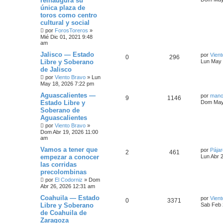
reinaugura su
única plaza de
toros como centro
cultural y social
por
ForosToreros
»
Mié Dic 01, 2021 9:48
am
Jalisco — Estado
por
Vient
0
296
Libre y Soberano
Lun May 
de Jalisco
por
Viento Bravo
»
Lun
May 18, 2026 7:22 pm
Aguascalientes —
por
mano
9
1146
Estado Libre y
Dom May 
Soberano de
Aguascalientes
por
Viento Bravo
»
Dom Abr 19, 2026 11:00
am
Vamos a tener que
por
Pája
2
461
empezar a conocer
Lun Abr 
las corridas
precolombinas
por
El Codorniz
»
Dom
Abr 26, 2026 12:31 am
Coahuila — Estado
por
Vient
0
3371
Libre y Soberano
Sab Feb 
de Coahuila de
Zaragoza