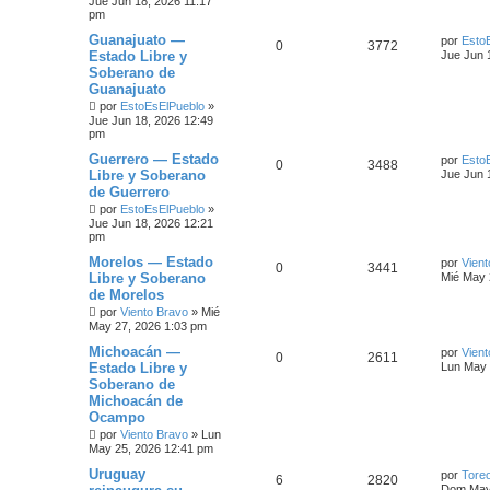
Jue Jun 18, 2026 11:17
pm
Guanajuato —
por
Esto
0
3772
Estado Libre y
Jue Jun 
Soberano de
Guanajuato
por
EstoEsElPueblo
»
Jue Jun 18, 2026 12:49
pm
Guerrero — Estado
por
Esto
0
3488
Libre y Soberano
Jue Jun 
de Guerrero
por
EstoEsElPueblo
»
Jue Jun 18, 2026 12:21
pm
Morelos — Estado
por
Vient
0
3441
Libre y Soberano
Mié May 
de Morelos
por
Viento Bravo
»
Mié
May 27, 2026 1:03 pm
Michoacán —
por
Vient
0
2611
Estado Libre y
Lun May 
Soberano de
Michoacán de
Ocampo
por
Viento Bravo
»
Lun
May 25, 2026 12:41 pm
Uruguay
por
Toreo
6
2820
Dom May 