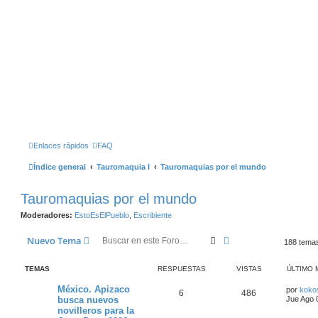
Enlaces rápidos
FAQ
Índice general
Tauromaquia I
Tauromaquias por el mundo
Tauromaquias por el mundo
Moderadores:
EstoEsElPueblo
,
Escribiente
Buscar
Búsqueda Avanzad
Nuevo Tema
188 tema
TEMAS
RESPUESTAS
VISTAS
ÚLTIMO 
México. Apizaco
por
koko
6
486
busca nuevos
Jue Ago 
novilleros para la