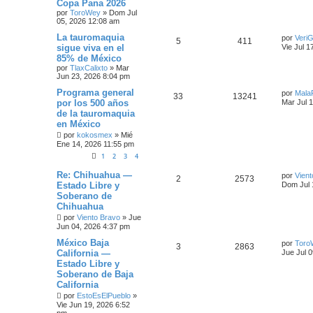
Copa Pana 2026
por
ToroWey
»
Dom Jul
05, 2026 12:08 am
La tauromaquia
por
VeriG
5
411
sigue viva en el
Vie Jul 1
85% de México
por
TlaxCalixto
»
Mar
Jun 23, 2026 8:04 pm
Programa general
por
Mala
33
13241
por los 500 años
Mar Jul 
de la tauromaquia
en México
por
kokosmex
»
Mié
Ene 14, 2026 11:55 pm
1
2
3
4
Re: Chihuahua —
por
Vient
2
2573
Estado Libre y
Dom Jul 
Soberano de
Chihuahua
por
Viento Bravo
»
Jue
Jun 04, 2026 4:37 pm
México Baja
por
Toro
3
2863
California —
Jue Jul 
Estado Libre y
Soberano de Baja
California
por
EstoEsElPueblo
»
Vie Jun 19, 2026 6:52